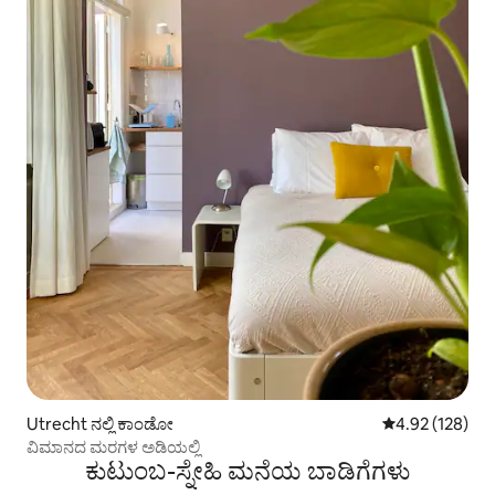
Utrecht ನಲ್ಲಿ ಕಾಂಡೋ
5 ರಲ್ಲಿ 4.92 ಸರಾ
4.92 (128)
ವಿಮಾನದ ಮರಗಳ ಅಡಿಯಲ್ಲಿ
ಕುಟುಂಬ-ಸ್ನೇಹಿ ಮನೆಯ ಬಾಡಿಗೆಗಳು