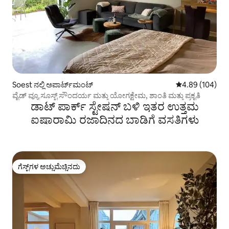
Soest ನಲ್ಲಿ ಅಪಾರ್ಟ್‌ಮಂಟ್
5 ರಲ್ಲಿ 4.89 ಸರಾ
4.89 (104)
ವೈಡ್ ವ್ಯೂ ಸೂಸ್ಟ್ ಸೌಂದರ್ಯ ಮತ್ತು ಯೋಗಕ್ಷೇಮ, ಶಾಂತಿ ಮತ್ತು ಪ್ರಕೃತಿ
ಡಾಟ್ ಪಾರ್ಕ್ ಸ್ಟೇಷನ್ ಬಳಿ ಇತರ ಉತ್ತಮ
ಐಷಾರಾಮಿ ರಜಾದಿನದ ಬಾಡಿಗೆ ವಸತಿಗಳು
ಗೆಸ್ಟ್‌ಗಳ ಅಚ್ಚುಮೆಚ್ಚಿನದು
ಗೆಸ್ಟ್‌ಗಳ ಅಚ್ಚುಮೆಚ್ಚಿನದು