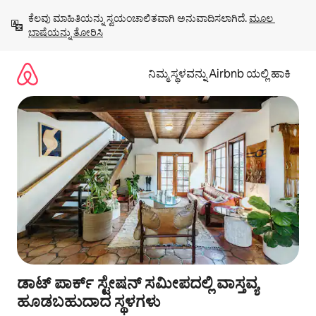
ವಿಷಯಕ್ಕೆ
ಕೆಲವು ಮಾಹಿತಿಯನ್ನು ಸ್ವಯಂಚಾಲಿತವಾಗಿ ಅನುವಾದಿಸಲಾಗಿದೆ. 
ಮೂಲ 
ಹೋಗಿ
ಭಾಷೆಯನ್ನು ತೋರಿಸಿ
ನಿಮ್ಮ ಸ್ಥಳವನ್ನು Airbnb ಯಲ್ಲಿ ಹಾಕಿ
ಡಾಟ್ ಪಾರ್ಕ್ ಸ್ಟೇಷನ್ ಸಮೀಪದಲ್ಲಿ ವಾಸ್ತವ್ಯ
ಹೂಡಬಹುದಾದ ಸ್ಥಳಗಳು