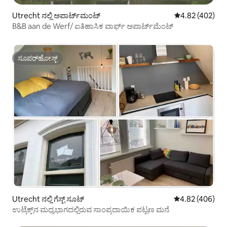
Utrecht ನಲ್ಲಿ ಅಪಾರ್ಟ್‌ಮಂಟ್
5 ರಲ್ಲಿ 4.82 ಸರಾ
4.82 (402)
B&B aan de Werf/ ಐತಿಹಾಸಿಕ ವಾರ್ಫ್ ಅಪಾರ್ಟ್‌ಮೆಂಟ್
ಸೂಪರ್‌ಹೋಸ್ಟ್
ಸೂಪರ್‌ಹೋಸ್ಟ್
Utrecht ನಲ್ಲಿ ಗೆಸ್ಟ್ ಸೂಟ್
5 ರಲ್ಲಿ 4.82 ಸರಾ
4.82 (406)
ಉಟ್ರೆಕ್ಟ್‌ನ ಮಧ್ಯಭಾಗದಲ್ಲಿರುವ ಸಾಂಪ್ರದಾಯಿಕ ಪಟ್ಟಣ ಮನೆ