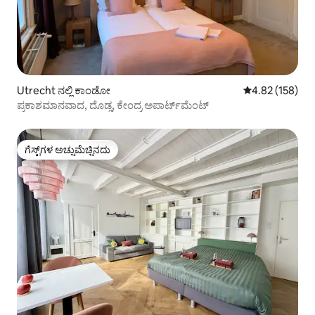
Utrecht ನಲ್ಲಿ ಕಾಂಡೋ
5 ರಲ್ಲಿ 4.82 ಸರಾ
4.82 (158)
ಪ್ರಕಾಶಮಾನವಾದ, ದೊಡ್ಡ, ಕೇಂದ್ರ ಅಪಾರ್ಟ್‌ಮೆಂಟ್
ಗೆಸ್ಟ್‌ಗಳ ಅಚ್ಚುಮೆಚ್ಚಿನದು
ಗೆಸ್ಟ್‌ಗಳ ಅಚ್ಚುಮೆಚ್ಚಿನದು