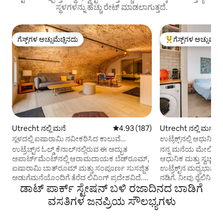
ಸ್ಥಳಗಳನ್ನು ಹೆಚ್ಚು ರೇಟ್ ಮಾಡಲಾಗುತ್ತದೆ.
ಗೆಸ್ಟ್‌ಗಳ ಅಚ್ಚುಮೆಚ್ಚಿನದು
ಗೆಸ್ಟ್‌ಗಳ ಅಚ್ಚುಮೆಚ್
ಗೆಸ್ಟ್‌ಗಳ ಅಚ್ಚುಮೆಚ್ಚಿನದು
ಗೆಸ್ಟ್‌ಗಳಿಗೆ ಅತಿ ಹೆಚ್ಚು
Utrecht ನಲ್ಲಿ ಮನೆ
5 ರಲ್ಲಿ 4.93 ಸರಾಸರಿ ರೇಟಿಂಗ್, 187 ವಿ
4.93 (187)
Utrecht ನಲ್ಲಿ ಮನೆ
ಸ್ಥಳದಲ್ಲಿ ಐಷಾರಾಮಿ ನವೀಕರಿಸಿದ ಕಾಲುವೆ
ಉಟ್ರೆಕ್ಟ್‌ನಲ್ಲಿ ಆಧುನ
ಅಪಾರ್ಟ್‌ಮೆಂಟ್
ಪಾರ್ಕಿಂಗ್ ಮತ್ತು AC)
ಉಟ್ರೆಚ್ಟ್‌ನ ಓಲ್ಡ್ ಕೆನಾಲ್‌ನಲ್ಲಿರುವ ಈ ಅದ್ಭುತ
ನನ್ನ ಮನೆಯ ಮೇಲಿನ 2
ಅಪಾರ್ಟ್‌ಮೆಂಟ್‌ನಲ್ಲಿ ಆರಾಮದಾಯಕ ಬೆಡ್‌ರೂಮ್,
ಆಧುನಿಕ ಮತ್ತು ಸ್ವಚ್ಛ ಅಪಾ
ಐಷಾರಾಮಿ ಬಾತ್‌ರೂಮ್ ಮತ್ತು ಸಂಪೂರ್ಣ ಸುಸಜ್ಜಿತ
ಉಟ್ರೆಕ್ಟ್‌ನ ಮಧ್ಯಭಾಗ
ಅಡುಗೆಮನೆಯೊಂದಿಗೆ ತೆರೆದ ಲಿವಿಂಗ್ ಪ್ರದೇಶವಿದೆ.
ನಡಿಗೆ. ನೀವು ರೈಲಿನಿಂದ ಆ
ಡಾಟ್ ಪಾರ್ಕ್ ಸ್ಟೇಷನ್ ಬಳಿ ರಜಾದಿನದ ಬಾಡಿಗೆ
ಅನನ್ಯವಾದ ಐತಿಹಾಸಿಕ ವಾತಾವರಣದಲ್ಲಿ ಉಸಿರು
ನಿಮಿಷಗಳ ದೂರದಲ್ಲಿದ್ದೀ
ಬಿಗಿಹಿಡಿಯುವ ಕಾಲುವೆಯ ನೋಟಗಳನ್ನು ಆನಂದಿಸಿ
ಉಟ್ರೆಕ್ಟ್ ಅನ್ನು ಆನಂದಿ
ವಸತಿಗಳ ಜನಪ್ರಿಯ ಸೌಲಭ್ಯಗಳು
—ದಂಪತಿಗಳಿಗೆ ಪರಿಪೂರ್ಣ. ಮುಖ್ಯಾಂಶಗಳು: -
ಖಾತ್ರಿಯಿದೆ! ಅಪಾರ್ಟ್‌ಮೆಂಟ್ ಮಧ್ಯ ಶತಮಾನದ
ಅನನ್ಯ ಇತಿಹಾಸ - ಕಾಲುವೆ ವೀಕ್ಷಣೆಗಳು - ಫ್ಲೋರ್
ಮನೆಯ 2 ಟಾಪ್‌ಫ್ಲೋರ್‌ಗ