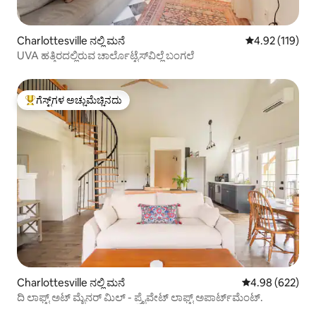
Charlottesville ನಲ್ಲಿ ಮನೆ
5 ರಲ್ಲಿ 4.92 ಸರಾ
4.92 (119)
UVA ಹತ್ತಿರದಲ್ಲಿರುವ ಚಾರ್ಲೊಟ್ಟೆಸ್‌ವಿಲ್ಲೆ ಬಂಗಲೆ
ಗೆಸ್ಟ್‌ಗಳ ಅಚ್ಚುಮೆಚ್ಚಿನದು
ಗೆಸ್ಟ್‌ಗಳಿಗೆ ಅತಿ ಹೆಚ್ಚು ಅಚ್ಚುಮೆಚ್ಚಿನದು
Charlottesville ನಲ್ಲಿ ಮನೆ
5 ರಲ್ಲಿ 4.98 ಸರಾ
4.98 (622)
ದಿ ಲಾಫ್ಟ್ ಅಟ್ ಮೈನರ್ ಮಿಲ್ - ಪ್ರೈವೇಟ್ ಲಾಫ್ಟ್ ಅಪಾರ್ಟ್‌ಮೆಂಟ್.