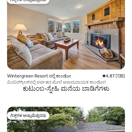
ಗೆಸ್ಟ್‌ಗಳ ಅಚ್ಚುಮೆಚ್ಚಿನದು
Wintergreen Resort ನಲ್ಲಿ ಕಾಂಡೋ
5 ರಲ್ಲಿ 4.87 ಸರಾ
4.87 (135)
ವಿಂಟರ್‌ಗ್ರೀನ್‌ನಲ್ಲಿ ಪರ್ವತದ ಮೇಲೆ ಆರಾಮದಾಯಕ ಕಾಂಡೋ!
ಕುಟುಂಬ-ಸ್ನೇಹಿ ಮನೆಯ ಬಾಡಿಗೆಗಳು
ಗೆಸ್ಟ್‌ಗಳ ಅಚ್ಚುಮೆಚ್ಚಿನದು
ಗೆಸ್ಟ್‌ಗಳ ಅಚ್ಚುಮೆಚ್ಚಿನದು