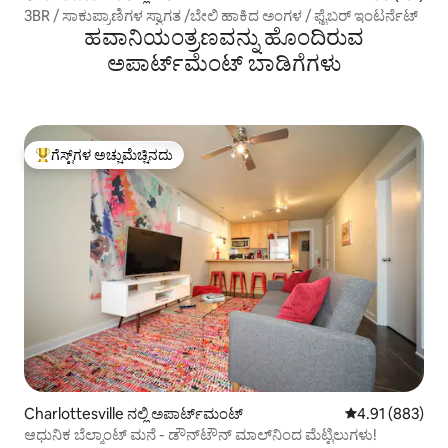
3BR / ಸಾಕುಪ್ರಾಣಿಗಳ ಸ್ವಾಗತ /ಬೇಲಿ ಹಾಕಿದ ಅಂಗಳ / ಫೈಬರ್ ಇಂಟರ್ನೆಟ್
ಹವಾನಿಯಂತ್ರಣವನ್ನು ಹೊಂದಿರುವ
ಅಪಾರ್ಟ್‌ಮೆಂಟ್‌ ಬಾಡಿಗೆಗಳು
ಗೆಸ್ಟ್‌ಗಳ ಅಚ್ಚುಮೆಚ್ಚಿನದು
ಗೆಸ್ಟ್‌ಗಳಿಗೆ ಅತಿ ಹೆಚ್ಚು ಅಚ್ಚುಮೆಚ್ಚಿನದು
Charlottesville ನಲ್ಲಿ ಅಪಾರ್ಟ್‌ಮಂಟ್
5 ರಲ್ಲಿ 4.91 ಸರಾ
4.91 (883)
ಆಧುನಿಕ ಬೆಲ್ಮಾಂಟ್ ಮನೆ - ಡೌನ್‌ಟೌನ್ ಮಾಲ್‌ನಿಂದ ಮೆಟ್ಟಿಲುಗಳು!