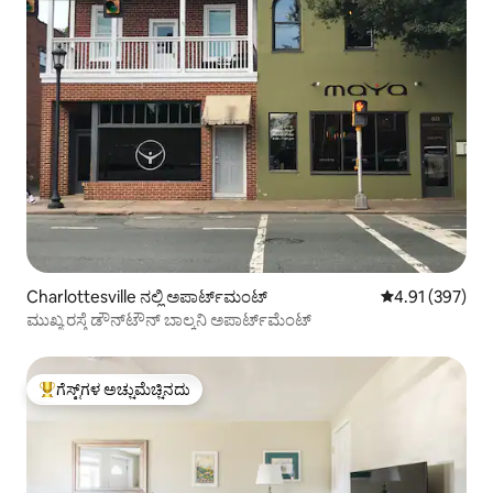
Charlottesville ನಲ್ಲಿ ಅಪಾರ್ಟ್‌ಮಂಟ್
5 ರಲ್ಲಿ 4.91 ಸರಾ
4.91 (397)
ಮುಖ್ಯ ರಸ್ತೆ ಡೌನ್‌ಟೌನ್ ಬಾಲ್ಕನಿ ಅಪಾರ್ಟ್‌ಮೆಂಟ್
ಗೆಸ್ಟ್‌ಗಳ ಅಚ್ಚುಮೆಚ್ಚಿನದು
ಗೆಸ್ಟ್‌ಗಳಿಗೆ ಅತಿ ಹೆಚ್ಚು ಅಚ್ಚುಮೆಚ್ಚಿನದು