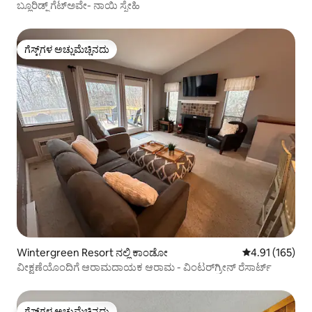
ಬ್ಲೂರಿಡ್ಜ್ ಗೆಟ್ಅವೇ- ನಾಯಿ ಸ್ನೇಹಿ
ಗೆಸ್ಟ್‌ಗಳ ಅಚ್ಚುಮೆಚ್ಚಿನದು
ಗೆಸ್ಟ್‌ಗಳ ಅಚ್ಚುಮೆಚ್ಚಿನದು
Wintergreen Resort ನಲ್ಲಿ ಕಾಂಡೋ
5 ರಲ್ಲಿ 4.91 ಸರಾ
4.91 (165)
ವೀಕ್ಷಣೆಯೊಂದಿಗೆ ಆರಾಮದಾಯಕ ಆರಾಮ - ವಿಂಟರ್‌ಗ್ರೀನ್ ರೆಸಾರ್ಟ್
ಗೆಸ್ಟ್‌ಗಳ ಅಚ್ಚುಮೆಚ್ಚಿನದು