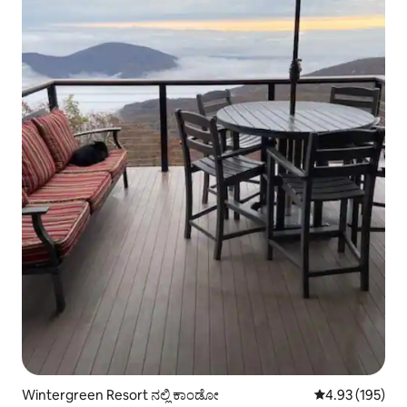
Wintergreen Resort ನಲ್ಲಿ ಕಾಂಡೋ
5 ರಲ್ಲಿ 4.93 ಸರಾ
4.93 (195)