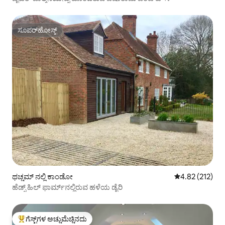
ಸೂಪರ್‌ಹೋಸ್ಟ್
ಸೂಪರ್‌ಹೋಸ್ಟ್
ಥಚ್ಚಮ್ ನಲ್ಲಿ ಕಾಂಡೋ
5 ರಲ್ಲಿ 4.82 ಸರಾ
4.82 (212)
ಹೆಡ್ಸ್ ಹಿಲ್ ಫಾರ್ಮ್‌ನಲ್ಲಿರುವ ಹಳೆಯ ಡೈರಿ
ಗೆಸ್ಟ್‌ಗಳ ಅಚ್ಚುಮೆಚ್ಚಿನದು
ಗೆಸ್ಟ್‌ಗಳಿಗೆ ಅತಿ ಹೆಚ್ಚು ಅಚ್ಚುಮೆಚ್ಚಿನದು