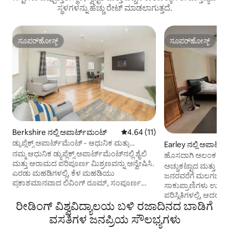
ಸ್ಥಳಗಳನ್ನು ಹೆಚ್ಚು ರೇಟ್ ಮಾಡಲಾಗುತ್ತದೆ.
ಸೂಪರ್‌ಹೋಸ್ಟ್
ಸೂಪರ್‌ಹೋಸ್ಟ್
ಸೂಪರ್‌ಹೋಸ್ಟ್
ಸೂಪರ್‌ಹೋಸ್ಟ್
Berkshire ನಲ್ಲಿ ಅಪಾರ್ಟ್‌ಮಂಟ್
5 ರಲ್ಲಿ 4.64 ಸರಾಸರಿ ರೇಟಿಂಗ್, 11 ವಿ
4.64 (11)
ಡ್ಯುಪ್ಲೆಕ್ಸ್ ಅಪಾರ್ಟ್‌ಮೆಂಟ್ - ಆಧುನಿಕ ಮತ್ತು
Earley ನಲ್ಲಿ ಅಪಾರ್ಟ
ಅನುಕೂಲಕರ
ನಮ್ಮ ಆಧುನಿಕ ಡ್ಯುಪ್ಲೆಕ್ಸ್ ಅಪಾರ್ಟ್‌ಮೆಂಟ್‌ನಲ್ಲಿ ಶೈಲಿ
ಹೊಸದಾಗಿ ಅಲಂಕರಿಸಿದ
ಮತ್ತು ಆರಾಮದ ಪರಿಪೂರ್ಣ ಮಿಶ್ರಣವನ್ನು ಅನ್ವೇಷಿಸಿ.
ಅಚ್ಚುಕಟ್ಟಾದ ಮತ್ತು
ಎರಡು ಮಹಡಿಗಳಲ್ಲಿ, ಕೆಳ ಮಹಡಿಯು
ಜನರವರೆಗೆ ಮಲಗಬಹುದ
ಪ್ರಕಾಶಮಾನವಾದ ಲಿವಿಂಗ್ ರೂಮ್, ಸಂಪೂರ್ಣ
ಸಾಕುಪ್ರಾಣಿಗಳು ಉಚಿತ ಮ
ಸುಸಜ್ಜಿತ ಅಡುಗೆಮನೆ ಮತ್ತು ಅನುಕೂಲಕರ WC
ಪರಿಸ್ಥಿತಿಗಳಲ್ಲಿ, ಆದರೆ
ಯೊಂದಿಗೆ ನಿಮ್ಮನ್ನು ಸ್ವಾಗತಿಸುತ್ತದೆ. ಮೇಲಿನ
ರೀಡಿಂಗ್ ವಿಶ್ವವಿದ್ಯಾಲಯ ಬಳಿ ರಜಾದಿನದ ಬಾಡಿಗೆ
ಧೂಮಪಾನ ಮಾಡಬಹುದು. 
ಮಹಡಿಯಲ್ಲಿ, ಎರಡು ಆರಾಮದಾಯಕ
ಸೂಟ್, ಅಡುಗೆಮನೆ ಮತ್ತ
ವಸತಿಗಳ ಜನಪ್ರಿಯ ಸೌಲಭ್ಯಗಳು
ಬೆಡ್‌ರೂಮ್‌ಗಳು ಮತ್ತು ಶವರ್ ಹೊಂದಿರುವ ಪೂರ್ಣ
ಹೊಂದಿದ್ದೀರಿ, ಯಾರೊಂ