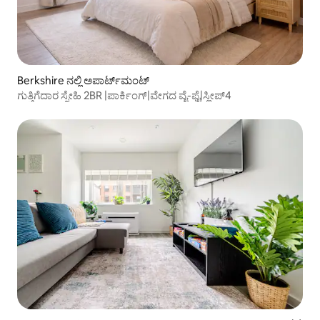
Berkshire ನಲ್ಲಿ ಅಪಾರ್ಟ್‌ಮಂಟ್
ಗುತ್ತಿಗೆದಾರ ಸ್ನೇಹಿ 2BR |ಪಾರ್ಕಿಂಗ್|ವೇಗದ ವೈ-ಫೈ|ಸ್ಲೀಪ್4