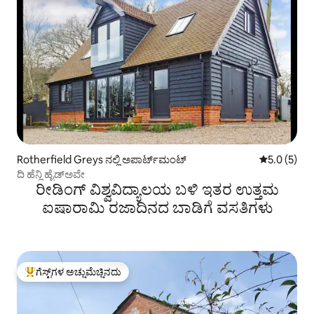
Rotherfield Greys ನಲ್ಲಿ ಅಪಾರ್ಟ್‌ಮಂಟ್
5 ರಲ್ಲಿ 5.0 
5.0 (5)
ದಿ ಹೆನ್ಲಿ ಹೈಡ್‌ಅವೇ
ರೀಡಿಂಗ್ ವಿಶ್ವವಿದ್ಯಾಲಯ ಬಳಿ ಇತರ ಉತ್ತಮ
ಐಷಾರಾಮಿ ರಜಾದಿನದ ಬಾಡಿಗೆ ವಸತಿಗಳು
ಗೆಸ್ಟ್‌ಗಳ ಅಚ್ಚುಮೆಚ್ಚಿನದು
ಗೆಸ್ಟ್‌ಗಳಿಗೆ ಅತಿ ಹೆಚ್ಚು ಅಚ್ಚುಮೆಚ್ಚಿನದು