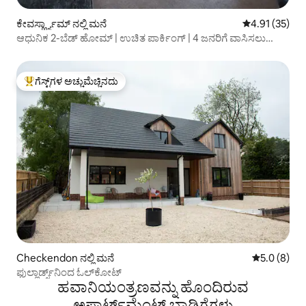
ಕೇವರ್ಸ್ಹ್ಯಾಮ್ ನಲ್ಲಿ ಮನೆ
5 ರಲ್ಲಿ 4.91 ಸರ
4.91 (35)
ಆಧುನಿಕ 2-ಬೆಡ್ ಹೋಮ್ | ಉಚಿತ ಪಾರ್ಕಿಂಗ್ | 4 ಜನರಿಗೆ ವಾಸಿಸಲು
ಸ್ಥಳಾವಕಾಶ
ಗೆಸ್ಟ್‌ಗಳ ಅಚ್ಚುಮೆಚ್ಚಿನದು
ಗೆಸ್ಟ್‌ಗಳಿಗೆ ಅತಿ ಹೆಚ್ಚು ಅಚ್ಚುಮೆಚ್ಚಿನದು
Checkendon ನಲ್ಲಿ ಮನೆ
5 ರಲ್ಲಿ 5.0 ಸ
5.0 (8)
ಫುಲ್ಲಾರ್ಡ್ಸ್‌ನಿಂದ ಓಲ್‌ಕೋಟ್
ಹವಾನಿಯಂತ್ರಣವನ್ನು ಹೊಂದಿರುವ
ಅಪಾರ್ಟ್‌ಮೆಂಟ್‌ ಬಾಡಿಗೆಗಳು