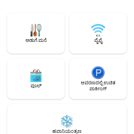
ಬಾತ್‌ರೂಮ್ ವಿಶ್ರಾಂತಿ ಮತ್ತು ವಿರಾಮಕ್ಕೆ ಸೂಕ್ತವಾದ
ಹಂಚಿಕೊಳ್ಳುವ ಅಗತ್ಯವಿಲ
ಸ್ಥಳವನ್ನು ಒದಗಿಸುತ್ತವೆ. ಜೋಡಿಗಳು, ವ್ಯವಹಾರ
ಇದು ಯುನಿಗೆ ತುಂಬಾ ಹತ್ತಿ
ಪ್ರಯಾಣಿಕರು ಅಥವಾ ಸಣ್ಣ ಕುಟುಂಬಗಳಿಗೆ
ದಾಟಿದೆ, ಸುಂದರವಾದ ನೆರ
ಪರಿಪೂರ್ಣವಾದ ಈ ಸೊಗಸಾದ ರಿಟ್ರೀಟ್, ಸ್ಮರಣೀಯ
10 ನಿಮಿಷಗಳ ಬಸ್. ಅದನ
ವಾಸ್ತವ್ಯಕ್ಕಾಗಿ ನಿಮಗೆ ಅಗತ್ಯವಿರುವ ಎಲ್ಲವನ್ನೂ
ಸ್ಥಳವನ್ನು ನಿಮ್ಮ ಎರ
ಹೊಂದಿರುವ, ಮನೆಯಿಂದ ದೂರವಿರುವ
ನಿಮಗೆ ಸ್ವಾಗತ. ಸಾಮಾನ್
ಆರಾಮದಾಯಕ ಮನೆಯನ್ನು ಒದಗಿಸುತ್ತದೆ.
ವಿನಯಶೀಲತೆ ನಾನು ಕೇ
ಅಡುಗೆ ಮನೆ
ವೈಫೈ
ಆವರಣದಲ್ಲಿ ಉಚಿತ
ಪೂಲ್
ಪಾರ್ಕಿಂಗ್
ಹವಾನಿಯಂತ್ರಣ