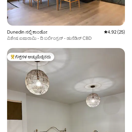
Dunedin ನಲ್ಲಿ ಕಾಂಡೋ
5 ರಲ್ಲಿ 4.92 ಸರ
4.92 (25)
ವಿಶೇಷ ಐಷಾರಾಮಿ - ದಿ ಬರ್ಲಿಂಗ್ಟನ್ - ಡುನೆಡಿನ್ CBD
ಗೆಸ್ಟ್‌ಗಳ ಅಚ್ಚುಮೆಚ್ಚಿನದು
ಗೆಸ್ಟ್‌ಗಳಿಗೆ ಅತಿ ಹೆಚ್ಚು ಅಚ್ಚುಮೆಚ್ಚಿನದು