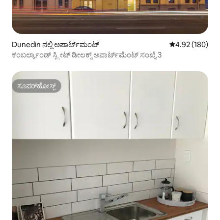
Dunedin ನಲ್ಲಿ ಅಪಾರ್ಟ್‌ಮಂಟ್
5 ರಲ್ಲಿ 4.92 ಸರಾ
4.92 (180)
ಕಂಬರ್ಲ್ಯಾಂಡ್ ಸ್ಟ್ರೀಟ್ ಡೀಲಕ್ಸ್ ಅಪಾರ್ಟ್‌ಮೆಂಟ್ ಸಂಖ್ಯೆ 3
ಸೂಪರ್‌ಹೋಸ್ಟ್
ಸೂಪರ್‌ಹೋಸ್ಟ್