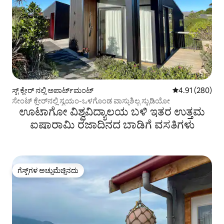
ಸ್ಟ್ ಕ್ಲೇರ್ ನಲ್ಲಿ ಅಪಾರ್ಟ್‌ಮಂಟ್
5 ರಲ್ಲಿ 4.91 ಸರಾ
4.91 (280)
ಸೇಂಟ್ ಕ್ಲೇರ್‌ನಲ್ಲಿ ಸ್ವಯಂ-ಒಳಗೊಂಡ ವಾಸ್ತುಶಿಲ್ಪ ಸ್ಟುಡಿಯೋ
ಊಟಾಗೋ ವಿಶ್ವವಿದ್ಯಾಲಯ ಬಳಿ ಇತರ ಉತ್ತಮ
ಐಷಾರಾಮಿ ರಜಾದಿನದ ಬಾಡಿಗೆ ವಸತಿಗಳು
ಗೆಸ್ಟ್‌ಗಳ ಅಚ್ಚುಮೆಚ್ಚಿನದು
ಗೆಸ್ಟ್‌ಗಳ ಅಚ್ಚುಮೆಚ್ಚಿನದು