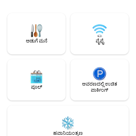
ಉತ್ತಮವಾಗಿ ವರ್ತಿಸಬೇಕು ಮತ್ತು
ಸಾಂಪ್ರದಾಯಿಕ ಸುರಂಗ 
ಸಾಮಾಜಿಕವಾಗಿರಬೇಕು. ಅವರು ತಮ್ಮದೇ ಆದ
ನಿಮಿಷಗಳಿಗಿಂತ ಕಡಿಮೆ ಡ್
ಹಾಸಿಗೆ/ಕ್ರೇಟ್ ಅನ್ನು ಹೊಂದಿರಬೇಕು .ಅವರು ತಮ್ಮದೇ
ಕರಾವಳಿಗಳು ಮತ್ತು ಕೈಯಿಂ
ಆದ ಹಾಸಿಗೆ ಅಥವಾ ಕ್ರೇಟ್‌ಗಳನ್ನು ತರುತ್ತಾರೆ ನಮ್ಮ
ಸುರಂಗವನ್ನು ಅನ್ವೇಷಿಸಬಹುದು. ಬ್
ನಾಯಿ, ಗಸಗಸೆ ಹಂಚಿಕೊಳ್ಳಲು ಸಂತೋಷವಾಗಿರುವ
ಸೇರಿಸಲಾಗಿದೆ, ಹೊಸದಾ
ಸುರಕ್ಷಿತ, ನಾಯಿ ಸ್ನೇಹಿ ಹಿಂಭಾಗದ ಅಂಗಳವನ್ನು ನಾವು
ಬ್ರೆಡ್, ಸ್ಪ್ರೆಡ್‌ಗಳ ಆಯ್ಕ
ಹೊಂದಿದ್ದೇವೆ CBD ಗೆ 6 ನಿಮಿಷ ಡ್ರೈವ್ ಮಾಡಿ
ಮತ್ತು ಬಿಸಿ ಪಾನೀಯಗಳ
ಅಡುಗೆ ಮನೆ
ವೈಫೈ
ಅಥವಾ ಬಸ್ ನಿಲ್ದಾಣಕ್ಕೆ 1 ನಿಮಿಷದ ನಡಿಗೆ
ಸುಂದರವಾದ ಲಾರ್ನಾಚ್ಸ್ ಕೋಟೆಗೆ 10 ನಿಮಿಷಗಳ
ಡ್ರೈವ್
ಆವರಣದಲ್ಲಿ ಉಚಿತ
ಪೂಲ್
ಪಾರ್ಕಿಂಗ್
ಹವಾನಿಯಂತ್ರಣ