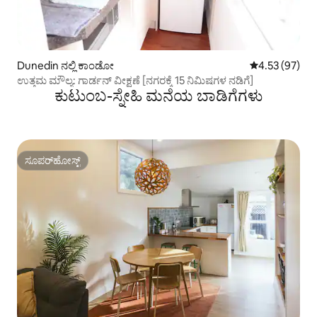
Dunedin ನಲ್ಲಿ ಕಾಂಡೋ
5 ರಲ್ಲಿ 4.53 ಸರ
4.53 (97)
ಉತ್ತಮ ಮೌಲ್ಯ: ಗಾರ್ಡನ್ ವೀಕ್ಷಣೆ [ನಗರಕ್ಕೆ 15 ನಿಮಿಷಗಳ ನಡಿಗೆ]
ಕುಟುಂಬ-ಸ್ನೇಹಿ ಮನೆಯ ಬಾಡಿಗೆಗಳು
ಸೂಪರ್‌ಹೋಸ್ಟ್
ಸೂಪರ್‌ಹೋಸ್ಟ್