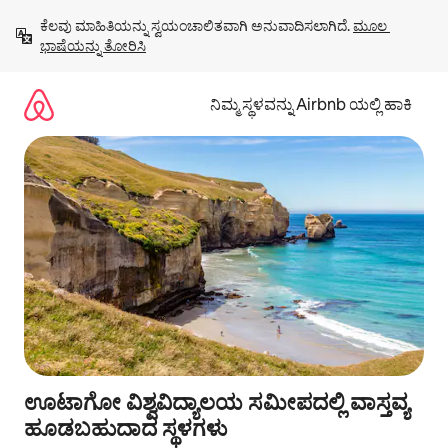
ವಿಷಯಕ್ಕೆ
ಕೆಲವು ಮಾಹಿತಿಯನ್ನು ಸ್ವಯಂಚಾಲಿತವಾಗಿ ಅನುವಾದಿಸಲಾಗಿದೆ. 
ಮೂಲ 
ಹೋಗಿ
ಭಾಷೆಯನ್ನು ತೋರಿಸಿ
ನಿಮ್ಮ ಸ್ಥಳವನ್ನು Airbnb ಯಲ್ಲಿ ಹಾಕಿ
ಊಟಾಗೋ ವಿಶ್ವವಿದ್ಯಾಲಯ ಸಮೀಪದಲ್ಲಿ ವಾಸ್ತವ್ಯ
ಹೂಡಬಹುದಾದ ಸ್ಥಳಗಳು