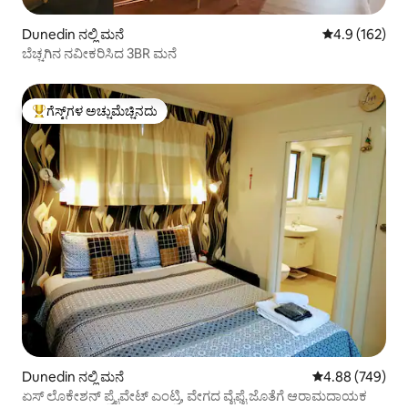
Dunedin ನಲ್ಲಿ ಮನೆ
5 ರಲ್ಲಿ 4.9 ಸರಾ
4.9 (162)
ಬೆಚ್ಚಗಿನ ನವೀಕರಿಸಿದ 3BR ಮನೆ
ಗೆಸ್ಟ್‌ಗಳ ಅಚ್ಚುಮೆಚ್ಚಿನದು
ಗೆಸ್ಟ್‌ಗಳಿಗೆ ಅತಿ ಹೆಚ್ಚು ಅಚ್ಚುಮೆಚ್ಚಿನದು
Dunedin ನಲ್ಲಿ ಮನೆ
5 ರಲ್ಲಿ 4.88 ಸರಾ
4.88 (749)
ಏಸ್ ಲೊಕೇಶನ್ ಪ್ರೈವೇಟ್ ಎಂಟ್ರಿ, ವೇಗದ ವೈಫೈ ಜೊತೆಗೆ ಆರಾಮದಾಯಕ