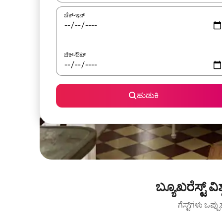
ಚೆಕ್-ಇನ್
ಚೆಕ್-ಔಟ್
ಹುಡುಕಿ
ಬ್ಯೂಖರೆಸ್ಟ್ 
ಗೆಸ್ಟ್‌ಗಳು ಒಪ್ಪ