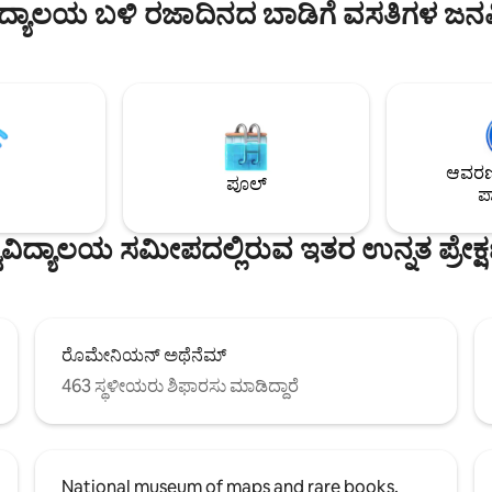
ಶ್ವವಿದ್ಯಾಲಯ ಬಳಿ ರಜಾದಿನದ ಬಾಡಿಗೆ ವಸತಿಗಳ ಜನ
. ಇಂದೇ ನಿಮ್ಮ ವಾಸ್ತವ್ಯವನ್ನು ಕಾಯ್ದಿರಿಸಿ
ಮಾಡುತ್ತದೆ. ಅಡುಗೆಮನೆಯು ಓವನ್, ಹಾಟ್ ಪ್ಲೇಟ್,
ಯರಂತೆ ಬುಚಾರೆಸ್ಟ್ ಅನ್ನು ಅನುಭವಿಸಿ -
ರೆಫ್ರಿಜರೇಟರ್ ಮತ್ತು ಫ್ರೀಜರ್, ವಾಷಿಂಗ್
 ಮತ್ತು ಎಲ್ಲವೂ ಸುಲಭವಾಗಿ
ಮತ್ತು ಇತರ ಸಣ್ಣ ಉಪಕರಣಗಳನ್ನು ಹೊಂ
.
ಆವರಣದ
ಪೂಲ್
ಪಾ
ಿಶ್ವವಿದ್ಯಾಲಯ ಸಮೀಪದಲ್ಲಿರುವ ಇತರ ಉನ್ನತ ಪ್ರೇ
ರೊಮೇನಿಯನ್ ಅಥೆನೆಮ್
463 ಸ್ಥಳೀಯರು ಶಿಫಾರಸು ಮಾಡಿದ್ದಾರೆ
National museum of maps and rare books,