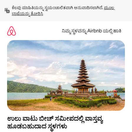
ವಿಷಯಕ್ಕೆ
ಕೆಲವು ಮಾಹಿತಿಯನ್ನು ಸ್ವಯಂಚಾಲಿತವಾಗಿ ಅನುವಾದಿಸಲಾಗಿದೆ. 
ಮೂಲ 
ಹೋಗಿ
ಭಾಷೆಯನ್ನು ತೋರಿಸಿ
ನಿಮ್ಮ ಸ್ಥಳವನ್ನು Airbnb ಯಲ್ಲಿ ಹಾಕಿ
ಉಲು ವಾಟು ಬೀಚ್ ಸಮೀಪದಲ್ಲಿ ವಾಸ್ತವ್ಯ
ಹೂಡಬಹುದಾದ ಸ್ಥಳಗಳು