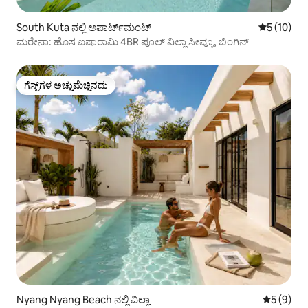
South Kuta ನಲ್ಲಿ ಅಪಾರ್ಟ್‌ಮಂಟ್
5 ರಲ್ಲಿ 5 ಸ
5 (10)
ಮರೇನಾ: ಹೊಸ ಐಷಾರಾಮಿ 4BR ಪೂಲ್ ವಿಲ್ಲಾ ಸೀವ್ಯೂ, ಬಿಂಗಿನ್
ಗೆಸ್ಟ್‌ಗಳ ಅಚ್ಚುಮೆಚ್ಚಿನದು
ಗೆಸ್ಟ್‌ಗಳ ಅಚ್ಚುಮೆಚ್ಚಿನದು
Nyang Nyang Beach ನಲ್ಲಿ ವಿಲ್ಲಾ
5 ರಲ್ಲಿ 5 
5 (9)