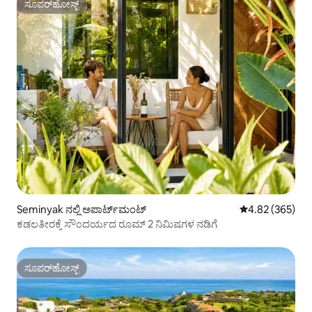
ಸೂಪರ್‌ಹೋಸ್ಟ್
ಸೂಪರ್‌ಹೋಸ್ಟ್
Seminyak ನಲ್ಲಿ ಅಪಾರ್ಟ್‌ಮಂಟ್
5 ರಲ್ಲಿ 4.82 ಸರಾ
4.82 (365)
ಕಡಲತೀರಕ್ಕೆ ಸೌಂದರ್ಯದ ರೂಮ್ 2 ನಿಮಿಷಗಳ ನಡಿಗೆ
ಸೂಪರ್‌ಹೋಸ್ಟ್
ಸೂಪರ್‌ಹೋಸ್ಟ್