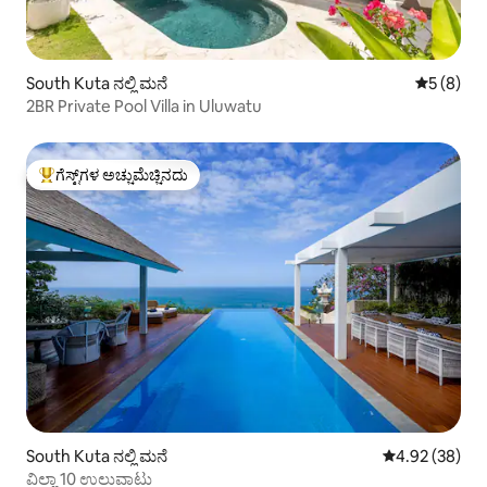
South Kuta ನಲ್ಲಿ ಮನೆ
5 ರಲ್ಲಿ 5 
5 (8)
2BR Private Pool Villa in Uluwatu
ಗೆಸ್ಟ್‌ಗಳ ಅಚ್ಚುಮೆಚ್ಚಿನದು
ಗೆಸ್ಟ್‌ಗಳಿಗೆ ಅತಿ ಹೆಚ್ಚು ಅಚ್ಚುಮೆಚ್ಚಿನದು
South Kuta ನಲ್ಲಿ ಮನೆ
5 ರಲ್ಲಿ 4.92 ಸರ
4.92 (38)
ವಿಲ್ಲಾ 10 ಉಲುವಾಟು