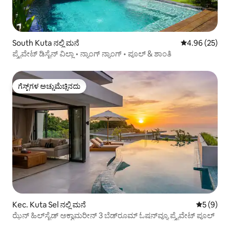
South Kuta ನಲ್ಲಿ ಮನೆ
5 ರಲ್ಲಿ 4.96 ಸರ
4.96 (25)
ಪ್ರೈವೇಟ್ ಡಿಸೈನ್ ವಿಲ್ಲಾ • ನ್ಯಾಂಗ್ ನ್ಯಾಂಗ್ • ಪೂಲ್ & ಶಾಂತಿ
ಗೆಸ್ಟ್‌ಗಳ ಅಚ್ಚುಮೆಚ್ಚಿನದು
ಗೆಸ್ಟ್‌ಗಳ ಅಚ್ಚುಮೆಚ್ಚಿನದು
Kec. Kuta Sel ನಲ್ಲಿ ಮನೆ
5 ರಲ್ಲಿ 5 
5 (9)
ಝೆನ್ ಹಿಲ್‌ಸೈಡ್ ಅಕ್ವಾಮರೀನ್ 3 ಬೆಡ್‌ರೂಮ್ ಓಷನ್‌ವ್ಯೂ ಪ್ರೈವೇಟ್ ಪೂಲ್