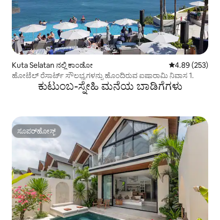
Kuta Selatan ನಲ್ಲಿ ಕಾಂಡೋ
5 ರಲ್ಲಿ 4.89 ಸರಾ
4.89 (253)
ಹೋಟೆಲ್ ರೆಸಾರ್ಟ್ ಸೌಲಭ್ಯಗಳನ್ನು ಹೊಂದಿರುವ ಐಷಾರಾಮಿ ನಿವಾಸ 1.
ಕುಟುಂಬ-ಸ್ನೇಹಿ ಮನೆಯ ಬಾಡಿಗೆಗಳು
ಸೂಪರ್‌ಹೋಸ್ಟ್
ಸೂಪರ್‌ಹೋಸ್ಟ್