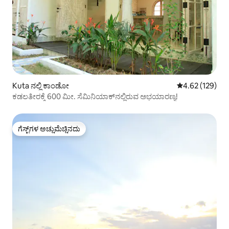
Kuta ನಲ್ಲಿ ಕಾಂಡೋ
5 ರಲ್ಲಿ 4.62 ಸರಾ
4.62 (129)
ಕಡಲತೀರಕ್ಕೆ 600 ಮೀ. ಸೆಮಿನಿಯಾಕ್‌ನಲ್ಲಿರುವ ಅಭಯಾರಣ್ಯ!
ಗೆಸ್ಟ್‌ಗಳ ಅಚ್ಚುಮೆಚ್ಚಿನದು
ಗೆಸ್ಟ್‌ಗಳ ಅಚ್ಚುಮೆಚ್ಚಿನದು