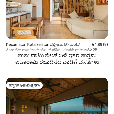
Kecamatan Kuta Selatan ನಲ್ಲಿ ಅಪಾರ್ಟ್‌ಮಂಟ್
5 ರಲ್ಲಿ 4.89 ಸ
4.89 (9)
ಕಿಂಗ್ ಬೆಡ್ ಅಪಾರ್ಟ್‌ಮೆಂಟ್ - ಬೊಟಿಕ್ - ಪೆಕಾಟು ಉಲುವಾಟು 2B
ಉಲು ವಾಟು ಬೀಚ್ ಬಳಿ ಇತರ ಉತ್ತಮ
ಐಷಾರಾಮಿ ರಜಾದಿನದ ಬಾಡಿಗೆ ವಸತಿಗಳು
ಗೆಸ್ಟ್‌ಗಳ ಅಚ್ಚುಮೆಚ್ಚಿನದು
ಗೆಸ್ಟ್‌ಗಳ ಅಚ್ಚುಮೆಚ್ಚಿನದು