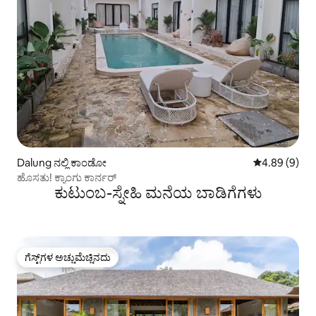
Dalung ನಲ್ಲಿ ಕಾಂಡೋ
5 ರಲ್ಲಿ 4.89 ಸ
4.89 (9)
ಹೊಸತು! ಕ್ಯಾಂಗು ಕಾರ್ನರ್
ಕುಟುಂಬ-ಸ್ನೇಹಿ ಮನೆಯ ಬಾಡಿಗೆಗಳು
ಗೆಸ್ಟ್‌ಗಳ ಅಚ್ಚುಮೆಚ್ಚಿನದು
ಗೆಸ್ಟ್‌ಗಳ ಅಚ್ಚುಮೆಚ್ಚಿನದು