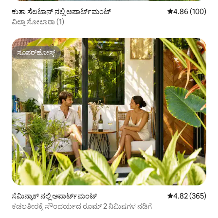
ಕುತಾ ಸೆಲಟಾನ್ ನಲ್ಲಿ ಅಪಾರ್ಟ್‌ಮಂಟ್
5 ರಲ್ಲಿ 4.86 ಸರಾ
4.86 (100)
ವಿಲ್ಲಾ ಸೋಲಾರಾ (1)
ಸೂಪರ್‌ಹೋಸ್ಟ್
ಸೂಪರ್‌ಹೋಸ್ಟ್
ಸೆಮಿನ್ಯಾಕ್ ನಲ್ಲಿ ಅಪಾರ್ಟ್‌ಮಂಟ್
5 ರಲ್ಲಿ 4.82 ಸರಾ
4.82 (365)
ಕಡಲತೀರಕ್ಕೆ ಸೌಂದರ್ಯದ ರೂಮ್ 2 ನಿಮಿಷಗಳ ನಡಿಗೆ