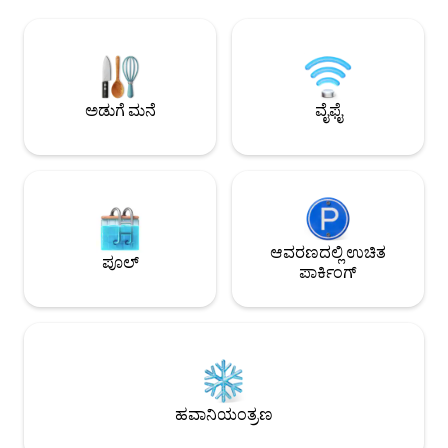
ಹೊಂದಿರುವ ಮೂರು ಕಿಂಗ್ ಸೂಟ್‌ಗಳು, ಸಾಗರ
ದಿನವನ್ನು ಕೊನೆಗೊಳಿಸಿ
ವೀಕ್ಷಣೆಗಳನ್ನು ಹೊಂದಿರುವ ಮಾಸ್ಟರ್ ಬಾತ್‌ರೂಮ್,
ರೆಸ್ಟೋರೆಂಟ್‌ಗಳು ಮತ್ತ
ಸಂಪೂರ್ಣ ಸಜ್ಜುಗೊಂಡ ಅಡುಗೆಮನೆ, ವೇಗದ ಫೈಬರ್
ಕೆಲವೇ ನಿಮಿಷಗಳ ದೂರ
ಇಂಟರ್ನೆಟ್, ಇನ್-ಹೌಸ್ ಮಸಾಜ್‌ಗಳು, ಫ್ಲೋಟಿಂಗ್
ಗೌಪ್ಯತೆ ಮತ್ತು ಸ್ಥಳದ ಪ
ಬ್ರೇಕ್‌ಫಾಸ್ಟ್‌ಗಳು ಮತ್ತು ದೈನಂದಿನ ಹೌಸ್‌ಕೀಪಿಂಗ್.
ಸಮತೋಲನವಾಗಿದೆ. ಏನನ್ನು ನಿರೀಕ್ಷಿಸಬಹುದು: -
ಉಲುವಾತುವಿನ ವಿಶ್ವ ದರ್ಜೆಯ ಸರ್ಫ್, ಊಟ, ಬೀಚ್
ಖಾಸಗಿ ಪೂಲ್ ಜೊತೆಗೆ 
ಅಡುಗೆ ಮನೆ
ವೈಫೈ
ಕ್ಲಬ್‌ಗಳು ಮತ್ತು ಬಾಲಿನೀಸ್ ಸಂಸ್ಕೃತಿ ಕೆಲವೇ ಕ್ಷಣಗಳ
ಬಾರ್ಬೆಕ್ಯೂ ಪ್ರದೇಶ - 
ದೂರದಲ್ಲಿವೆ.
ಶಬ್ದಗಳಿರುವ ಶಾಂತ ವಸತ
ಆವರಣದಲ್ಲಿ ಉಚಿತ
ಪೂಲ್
ಪಾರ್ಕಿಂಗ್
ಹವಾನಿಯಂತ್ರಣ