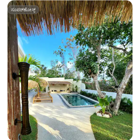
ಸೂಪರ್‌ಹೋಸ್ಟ್
ಸೂಪರ್‌ಹೋಸ್ಟ್