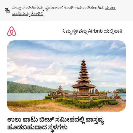
ವಿಷಯಕ್ಕೆ
ಕೆಲವು ಮಾಹಿತಿಯನ್ನು ಸ್ವಯಂಚಾಲಿತವಾಗಿ ಅನುವಾದಿಸಲಾಗಿದೆ. 
ಮೂಲ 
ಹೋಗಿ
ಭಾಷೆಯನ್ನು ತೋರಿಸಿ
ನಿಮ್ಮ ಸ್ಥಳವನ್ನು Airbnb ಯಲ್ಲಿ ಹಾಕಿ
ಉಲು ವಾಟು ಬೀಚ್ ಸಮೀಪದಲ್ಲಿ ವಾಸ್ತವ್ಯ
ಹೂಡಬಹುದಾದ ಸ್ಥಳಗಳು