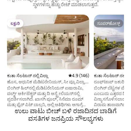
ಸ್ಥಳಗಳನ್ನು ಹೆಚ್ಚು ರೇಟ್ ಮಾಡಲಾಗುತ್ತದೆ.
ಲಕ್ಷುರಿ
ಸೂಪರ್‌ಹೋಸ್ಟ್
ಲಕ್ಷುರಿ
ಸೂಪರ್‌ಹೋಸ್ಟ್
ಕುತಾ ಸೆಲಟಾನ್ ನಲ್ಲಿ ವಿಲ್ಲಾ
5 ರಲ್ಲಿ 4.9 ಸರಾಸರಿ ರೇಟಿಂಗ್, 146 ವಿ
4.9 (146)
ಕುತಾ ಸೆಲಟಾನ್ ನಲ್ಲಿ ವಿಲ
ಹೊಸ, ಆಧುನಿಕ ಮೆಡಿಟರೇನಿಯನ್, ಸೀ ವ್ಯೂ ವಿಲ್ಲಾ,
ರೂಫ್‌ಟಾಪ್ ಜಕುಝಿ ಹ
ಬಿಂಗಿನ್
ವ್ಯೂ ವಿಲ್ಲಾ ಬಿಂಗಿನ್
ಬಿಂಗಿನ್ ಹಿಲ್‌ನಲ್ಲಿ ಮೆಡಿಟರೇನಿಯನ್ ಐಷಾರಾಮಿ,
ಬಿಂಗಿನ್ ಬೆಟ್ಟಗಳ ಮೇಲೆ
ವರ್ಲ್ಡ್ ಆರ್ಕಿಟೆಕ್ಚರ್ ಮತ್ತು ದಿ ಆಸ್ಟ್ರೇಲಿಯನ್‌ನಲ್ಲಿ
ಎಂಬುದು ಎತ್ತರದ ದ್ವೀಪ
ಪ್ರದರ್ಶಿಸಲಾಗಿದೆ. ಖಾಸಗಿ ಪೂಲ್, ಸಿನೆಮಾ ರೂಮ್
ವಿನ್ಯಾಸಗೊಳಿಸಲಾದ ಸ
ಮತ್ತು ಫೈರ್ ಪಿಟ್ ಬಾಲ್ಕನಿ, ಅಲ್ಲಿ ಅತಿಥಿಗಳು ಆಗಾಗ್ಗೆ
ವಿರಾಮ ತಾಣವಾಗಿದೆ. ವ
ಉಲು ವಾಟು ಬೀಚ್ ಬಳಿ ರಜಾದಿನದ ಬಾಡಿಗೆ
ಸೂರ್ಯಾಸ್ತದ ಸಮಯದಲ್ಲಿ ಉಸಿರು ಬಿಗಿಹಿಡಿಯುವ
ನಗರದ ನೋಟಗಳೊಂದಿಗೆ ಎ
ಹಿಂದೂ ಮಹಾಸಾಗರದ ವಿಹಂಗಮ
ಪೂಲ್‌ನಲ್ಲಿ ನಿಧಾನವಾದ 
ವಸತಿಗಳ ಜನಪ್ರಿಯ ಸೌಲಭ್ಯಗಳು
ನೋಟಗಳೊಂದಿಗೆ ಚಾಕೊಲೇಟ್ ಫಾಂಡ್ಯೂವನ್ನು
ಮತ್ತು ನಿಮ್ಮ ಮೇಲ್ಛಾವ
ಆನಂದಿಸುತ್ತಾರೆ. ಪ್ರೈವೇಟ್ ಎನ್‌ಸೂಟ್‌ಗಳನ್ನು
ತಲೆಯ ಮೇಲೆ ಸೂರ್ಯಾ