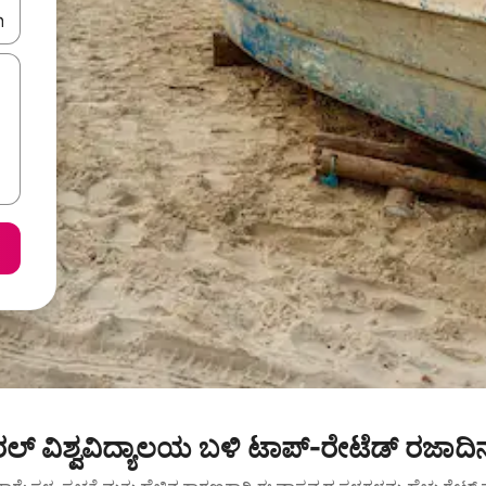
ಂದಿಗೆ ನ್ಯಾವಿಗೇಟ್ ಮಾಡಿ ಅಥವಾ ಸ್ಪರ್ಶ ಅಥವಾ ಸ್ವೈಪ್ ಗೆಸ್ಚರ್‌ಗಳ ಮೂಲಕ ಅನ್ವೇಷಿಸಿ.
ಲ್ ವಿಶ್ವವಿದ್ಯಾಲಯ ಬಳಿ ಟಾಪ್-ರೇಟೆಡ್ ರಜಾದಿ