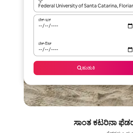
ಫಲಿತಾಂಶಗಳು ಲಭ್ಯವಿರುವಾಗ, ಅಪ್ ಮತ್ತು ಡೌನ್ ಬಾಣದ ಕೀಲಿಗಳೊ
ಚೆಕ್-ಇನ್
ಚೆಕ್-ಔಟ್
ಹುಡುಕಿ
ಸಾಂತ ಕಟರಿನಾ ಫೆಡರ