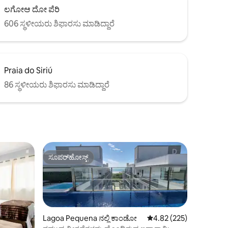
ಲಗೋಆ ದೋ ಪೆರಿ
606 ಸ್ಥಳೀಯರು ಶಿಫಾರಸು ಮಾಡಿದ್ದಾರೆ
Praia do Siriú
86 ಸ್ಥಳೀಯರು ಶಿಫಾರಸು ಮಾಡಿದ್ದಾರೆ
ಸೂಪರ್‌ಹೋಸ್ಟ್
ಸೂಪರ್‌ಹೋಸ್ಟ್
Lagoa Pequena ನಲ್ಲಿ ಕಾಂಡೋ
5 ರಲ್ಲಿ 4.82 ಸರಾಸರಿ ರೇಟಿಂ
4.82 (225)