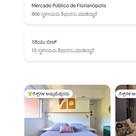
Mercado Público de Florianópolis
866 ಸ್ಥಳೀಯರು ಶಿಫಾರಸು ಮಾಡಿದ್ದಾರೆ
ಸಿರಿಯು ಬೀಚ್
10 ಸ್ಥಳೀಯರು ಶಿಫಾರಸು ಮಾಡಿದ್ದಾರೆ
ಗೆಸ್ಟ್‌ಗಳ ಅಚ್ಚುಮೆಚ್ಚಿನದು
ಗೆಸ್ಟ್‌ಗಳ ಅ
ಗೆಸ್ಟ್‌ಗಳಿಗೆ ಅತಿ ಹೆಚ್ಚು ಅಚ್ಚುಮೆಚ್ಚಿನದು
ಗೆಸ್ಟ್‌ಗಳ ಅ