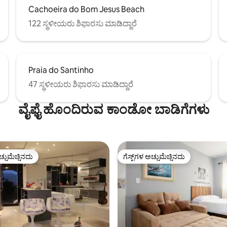
Cachoeira do Bom Jesus Beach
122 ಸ್ಥಳೀಯರು ಶಿಫಾರಸು ಮಾಡಿದ್ದಾರೆ
Praia do Santinho
47 ಸ್ಥಳೀಯರು ಶಿಫಾರಸು ಮಾಡಿದ್ದಾರೆ
ವೈಫೈ ಹೊಂದಿರುವ ಕಾಂಡೋ ಬಾಡಿಗೆಗಳು
ಚ್ಚುಮೆಚ್ಚಿನದು
ಗೆಸ್ಟ್‌ಗಳ ಅಚ್ಚುಮೆಚ್ಚಿನದು
ಚ್ಚುಮೆಚ್ಚಿನದು
ಗೆಸ್ಟ್‌ಗಳ ಅಚ್ಚುಮೆಚ್ಚಿನದು