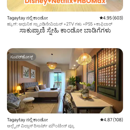
Tagaytay ನಲ್ಲಿ ಕಾಂಡೋ
5 ರಲ್ಲಿ 4.95 ಸರಾ
4.95 (603)
ಹ್ಯುಗ್: ಆಧುನಿಕ ಸ್ಕ್ಯಾಂಡಿನೇವಿಯನ್ +2TV ಗಳು +PS5 +ಕಾಫಿಬಾರ್
ಸಾಕುಪ್ರಾಣಿ ಸ್ನೇಹಿ ಕಾಂಡೋ ಬಾಡಿಗೆಗಳು
ಸೂಪರ್‌ಹೋಸ್ಟ್
ಸೂಪರ್‌ಹೋಸ್ಟ್
Tagaytay ನಲ್ಲಿ ಕಾಂಡೋ
5 ರಲ್ಲಿ 4.87 ಸರಾ
4.87 (108)
ಆಲ್ಪೈನ್ ವಿಲ್ಲಾಸ್ ರಿಸಾರ್ಟ್ ಮೌಂಟೇನ್ ವ್ಯೂ