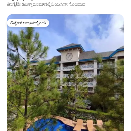
ಟಾಗೈಟೇ ಡಿಲಕ್ಸ್ ರೂಮ್‌ನಲ್ಲಿ ಓಯಸಿಸ್: ಸೊಂಪಾದ
ಗೆಸ್ಟ್‌ಗಳ ಅಚ್ಚುಮೆಚ್ಚಿನದು
ಗೆಸ್ಟ್‌ಗಳ ಅಚ್ಚುಮೆಚ್ಚಿನದು