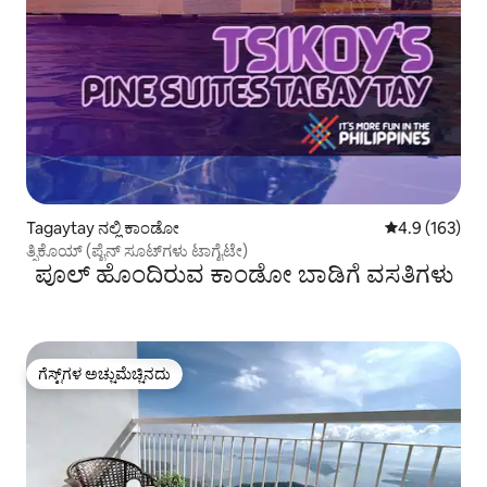
Tagaytay ನಲ್ಲಿ ಕಾಂಡೋ
5 ರಲ್ಲಿ 4.9 ಸರಾ
4.9 (163)
ತ್ಸಿಕೊಯ್ (ಪೈನ್ ಸೂಟ್‌ಗಳು ಟಾಗೈಟೇ)
ಪೂಲ್ ಹೊಂದಿರುವ ಕಾಂಡೋ ಬಾಡಿಗೆ ವಸತಿಗಳು
ಗೆಸ್ಟ್‌ಗಳ ಅಚ್ಚುಮೆಚ್ಚಿನದು
ಗೆಸ್ಟ್‌ಗಳ ಅಚ್ಚುಮೆಚ್ಚಿನದು