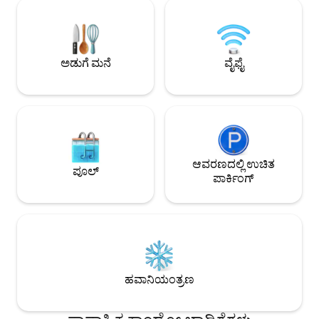
ಸ್ಥಳಗಳು, ನೆಲದಿಂದ ಸೀಲ
ಎಚ್ಚರಿಕೆಯಿಂದ ಆಯ್ಕೆ ಮಾಡಲಾದ ದಿಂಬುಗಳು ಮತ್ತು
ಮತ್ತು ಪ್ರಶಾಂತ ವಾತಾವ
ಕಂಬಳಿಗಳು ಲಭ್ಯವಿವೆ. ಅನೇಕ ಗೆಸ್ಟ್‌ಗಳು ತಮ್ಮ
ವಿಹಾರ ಅಥವಾ ಪ್ರಶಾಂತ ವ
ಮನೆಯಲ್ಲಿರುವಂತೆಯೇ ಆರಾಮವಾಗಿರುವ ಕಾರಣ,
ಅತ್ಯುತ್ತಮ ಊಟದ ಸ್ಥಳ
ಅವರು ಪದೇ ಪದೇ ಇಲ್ಲಿಗೆ ಬರುತ್ತಾರೆ!
ಕೇವಲ ಕೆಲವೇ ನಿಮಿಷಗಳ ದೂರದಲ್
ಅಡುಗೆ ಮನೆ
ವೈಫೈ
ಅನುಭವವನ್ನು ಉನ್ನತೀಕ
ಆವರಣದಲ್ಲಿ ಉಚಿತ
ಪೂಲ್
ಪಾರ್ಕಿಂಗ್
ಹವಾನಿಯಂತ್ರಣ