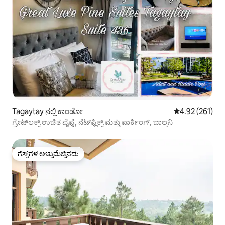
Tagaytay ನಲ್ಲಿ ಕಾಂಡೋ
5 ರಲ್ಲಿ 4.92 ಸರಾ
4.92 (261)
ಗ್ರೇಟ್‌ಲಕ್ಸ್ ಉಚಿತ ವೈಫೈ, ನೆಟ್‌ಫ್ಲಿಕ್ಸ್ ಮತ್ತು ಪಾರ್ಕಿಂಗ್, ಬಾಲ್ಕನಿ
ಗೆಸ್ಟ್‌ಗಳ ಅಚ್ಚುಮೆಚ್ಚಿನದು
ಗೆಸ್ಟ್‌ಗಳ ಅಚ್ಚುಮೆಚ್ಚಿನದು