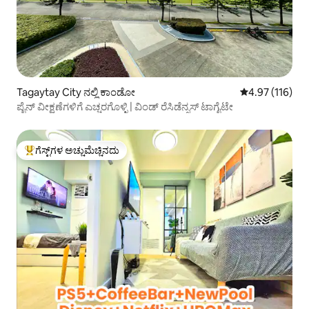
Tagaytay City ನಲ್ಲಿ ಕಾಂಡೋ
5 ರಲ್ಲಿ 4.97 ಸರಾ
4.97 (116)
ಪೈನ್ ವೀಕ್ಷಣೆಗಳಿಗೆ ಎಚ್ಚರಗೊಳ್ಳಿ | ವಿಂಡ್ ರೆಸಿಡೆನ್ಸಸ್ ಟಾಗೈಟೇ
ಗೆಸ್ಟ್‌ಗಳ ಅಚ್ಚುಮೆಚ್ಚಿನದು
ಗೆಸ್ಟ್‌ಗಳಿಗೆ ಅತಿ ಹೆಚ್ಚು ಅಚ್ಚುಮೆಚ್ಚಿನದು