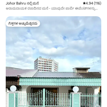
Johor Bahru ನಲ್ಲಿ ಮನೆ
5 ರಲ್ಲಿ 4.94 ಸರಾ
4.94 (116)
ಆರಾಮದಾಯಕ ರಜಾದಿನದ ಮನೆ - ಯಾವುದೇ ಪಾರ್ಟಿ ಈವೆಂಟ್‌ಗಳನ್ನು
ಸ್ವಾಗತಿಸಿ
ಗೆಸ್ಟ್‌ಗಳ ಅಚ್ಚುಮೆಚ್ಚಿನದು
ಗೆಸ್ಟ್‌ಗಳ ಅಚ್ಚುಮೆಚ್ಚಿನದು