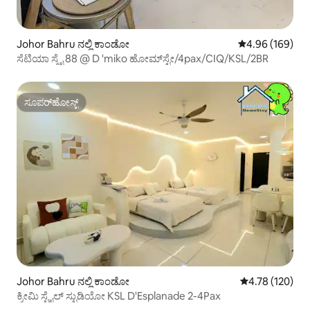
Johor Bahru ನಲ್ಲಿ ಕಾಂಡೋ
5 ರಲ್ಲಿ 4.96 ಸರಾ
4.96 (169)
ಸೆಟಿಯಾ ಸ್ಕೈ 88 @ D 'miko ಹೋಮ್‌ಸ್ಟೇ/4pax/CIQ/KSL/2BR
ಸೂಪರ್‌ಹೋಸ್ಟ್
ಸೂಪರ್‌ಹೋಸ್ಟ್
Johor Bahru ನಲ್ಲಿ ಕಾಂಡೋ
5 ರಲ್ಲಿ 4.78 ಸರಾ
4.78 (120)
ಕ್ರೀಮಿ ಸ್ಟೈಲ್ ಸ್ಟುಡಿಯೋ KSL D'Esplanade 2-4Pax