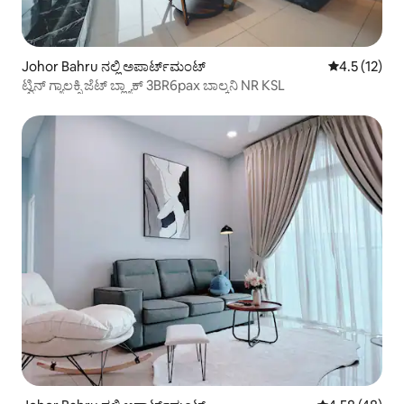
Johor Bahru ನಲ್ಲಿ ಅಪಾರ್ಟ್‌ಮಂಟ್
5 ರಲ್ಲಿ 4.5 ಸ
4.5 (12)
ಟ್ವಿನ್ ಗ್ಯಾಲಕ್ಸಿ ಜೆಟ್ ಬ್ಲ್ಯಾಕ್ 3BR6pax ಬಾಲ್ಕನಿ NR KSL