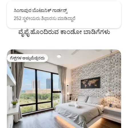
ಸಿಂಗಾಪುರ ಬೊಟಾನಿಕ್ ಗಾರ್ಡನ್ಸ್
252 ಸ್ಥಳೀಯರು ಶಿಫಾರಸು ಮಾಡಿದ್ದಾರೆ
ವೈಫೈ ಹೊಂದಿರುವ ಕಾಂಡೋ ಬಾಡಿಗೆಗಳು
ಗೆಸ್ಟ್‌ಗಳ ಅಚ್ಚುಮೆಚ್ಚಿನದು
ಗೆಸ್ಟ್‌ಗಳ ಅಚ್ಚುಮೆಚ್ಚಿನದು