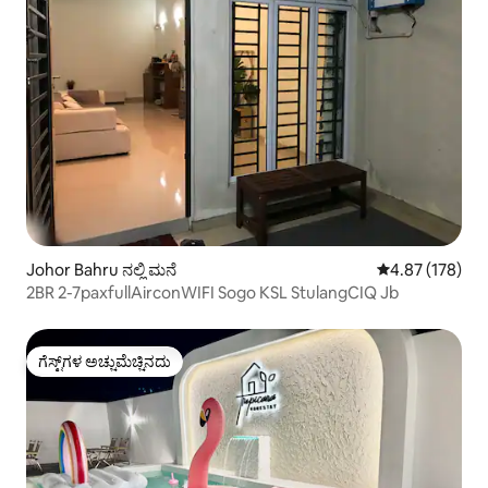
Johor Bahru ನಲ್ಲಿ ಮನೆ
5 ರಲ್ಲಿ 4.87 ಸರಾ
4.87 (178)
2BR 2-7paxfullAirconWIFI Sogo KSL StulangCIQ Jb
ಗೆಸ್ಟ್‌ಗಳ ಅಚ್ಚುಮೆಚ್ಚಿನದು
ಗೆಸ್ಟ್‌ಗಳ ಅಚ್ಚುಮೆಚ್ಚಿನದು