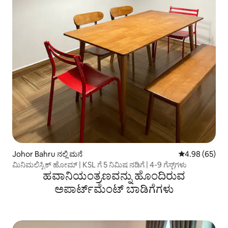
Johor Bahru ನಲ್ಲಿ ಮನೆ
5 ರಲ್ಲಿ 4.98 ಸರ
4.98 (65)
ಮಿನಿಮಲಿಸ್ಟಿಕ್ ಹೋಮ್ | KSL ಗೆ 5 ನಿಮಿಷ ನಡಿಗೆ | 4-9 ಗೆಸ್ಟ್‌ಗಳು
ಹವಾನಿಯಂತ್ರಣವನ್ನು ಹೊಂದಿರುವ
ಅಪಾರ್ಟ್‌ಮೆಂಟ್‌ ಬಾಡಿಗೆಗಳು