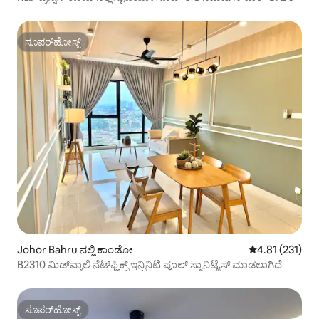
ಸೂಪರ್‌ಹೋಸ್ಟ್
ಸೂಪರ್‌ಹೋಸ್ಟ್
Johor Bahru ನಲ್ಲಿ ಕಾಂಡೋ
5 ರಲ್ಲಿ 4.81 ಸರಾ
4.81 (231)
B2310 ಮಿಡ್‌ವ್ಯಾಲಿ ನೆಟ್‌ಫ್ಲಿಕ್ಸ್ ಇನ್ಫಿನಿಟಿ ಪೂಲ್ ಸ್ಯಾನಿಟೈಸ್ ಮಾಡಲಾಗಿದೆ
ಸೂಪರ್‌ಹೋಸ್ಟ್
ಸೂಪರ್‌ಹೋಸ್ಟ್