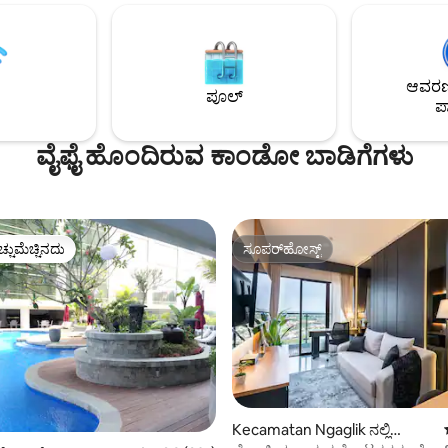
ದ್ದು, ಅಲ್ಲಿ ನಾವು ಯೋಗ, ಚಲನಾ
ಪೂಲ್, ಜಿಮ್, ಲಾಬಿ ಪ್ರದೇಶ. ಸೌಲಭ್ಯಗಳು
ತ್ತು ಸಣ್ಣ ವಿರಾಮಗಳನ್ನು
ಸ್ಮಾರ್ಟ್ ಟಿವಿ - ವೈಫೈ - AC - ಬಿಸಿನೀರಿನ
ಒಂದು ಸ್ಥಳಕ್ಕಿಂತ
ರೆಫ್ರಿಜರೇಟರ್ - ಮೈಕ್ರೊವೇವ್ - ಎಲೆಕ್ಟ್ರಿಕ್
ನಾವು ನಿಮಗೆ ನಿಧಾನಗತಿಯಿಂದಿರಲು,
- ಕಿಚನ್ ಸಿಂಕ್ - ಮೂಲಭೂತ ಅಡುಗೆ
ಆವರಣದ
ದಿಗೆ ಮರುಸಂಪರ್ಕ ಸಾಧಿಸಲು ಮತ್ತು
- ಕಬ್ಬಿಣ - ಹೇರ್ ಡ್ರೈಯರ್ ಸೂಚನ
ಪೂಲ್
ಪಾ
ಳ್ಳಿ ಜೀವನವನ್ನು ಅನುಭವಿಸಲು ಒಂದು
ನೀಡಲು ಬಯಸುತ್ತೇವೆ.
ವೈಫೈ ಹೊಂದಿರುವ ಕಾಂಡೋ ಬಾಡಿಗೆಗಳು
ಚ್ಚುಮೆಚ್ಚಿನದು
ಸೂಪರ್‌ಹೋಸ್ಟ್
ಚ್ಚುಮೆಚ್ಚಿನದು
ಸೂಪರ್‌ಹೋಸ್ಟ್
Kecamatan Ngaglik ನಲ್ಲಿ