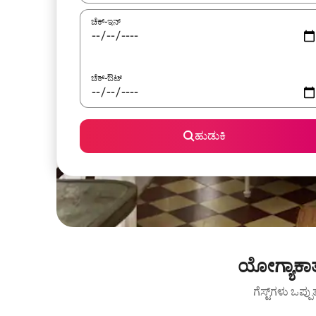
ಚೆಕ್-ಇನ್
ಚೆಕ್-ಔಟ್
ಹುಡುಕಿ
ಯೋಗ್ಯಾಕಾರ
ಗೆಸ್ಟ್‌ಗಳು ಒಪ್ಪ