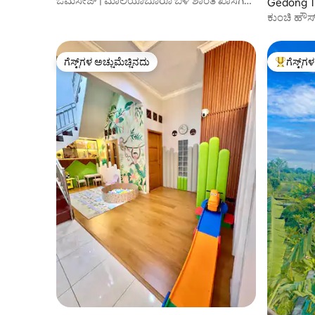
ಓಮಸೇಜ್ | ಮಾಲಿಯೊಬೊರೊ ಬಳಿ ಶಾಂತ ಖಾಸಗಿ
Gedong Te
ವಾಸ್ತವ್ಯ
ಕುಂಚಿ ಹೌ
ಗೆಸ್ಟ್‌ಗಳ ಅಚ್ಚುಮೆಚ್ಚಿನದು
ಗೆಸ್ಟ್‌ಗ
ಗೆಸ್ಟ್‌ಗಳ ಅಚ್ಚುಮೆಚ್ಚಿನದು
ಗೆಸ್ಟ್‌ಗಳಿಗ