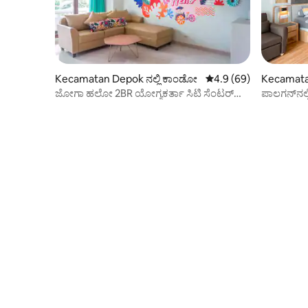
Kecamatan Depok ನಲ್ಲಿ ಕಾಂಡೋ
5 ರಲ್ಲಿ 4.9 ಸರಾಸರಿ ರೇಟಿಂ
4.9 (69)
Kecamatan
ಕಾಂಡೋ
ಜೋಗಾ ಹಲೋ 2BR ಯೋಗ್ಯಕರ್ತಾ ಸಿಟಿ ಸೆಂಟರ್
ಪಾಲಗನ್‌ನಲ್
ಅಪಾರ್ಟ್‌ಮೆಂಟ್ ಎಂದು ಹೇಳುತ್ತಾರೆ