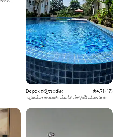
ದಿರುವ
Depok ನಲ್ಲಿ ಕಾಂಡೋ
5 ರಲ್ಲಿ 4.71 ಸರಾಸರಿ ರೇಟಿ
4.71 (17)
ಸ್ಟುಡಿಯೋ ಅಪಾರ್ಟ್‌ಮೆಂಟ್ ನೆಕ್ಸ್‌ಸಿಟಿ ಯೋಗಕರ್ತ