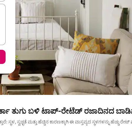
್ತಾ ತುಗು ಬಳಿ ಟಾಪ್-ರೇಟೆಡ್ ರಜಾದಿನದ ಬಾಡಿ
ುತ್ತಾರೆ: ಸ್ಥಳ, ಸ್ವಚ್ಛತೆ ಮತ್ತು ಹೆಚ್ಚಿನ ಕಾರಣಕ್ಕಾಗಿ ಈ ವಾಸ್ತವ್ಯದ ಸ್ಥಳಗಳನ್ನು ಹೆಚ್ಚು ರೇ