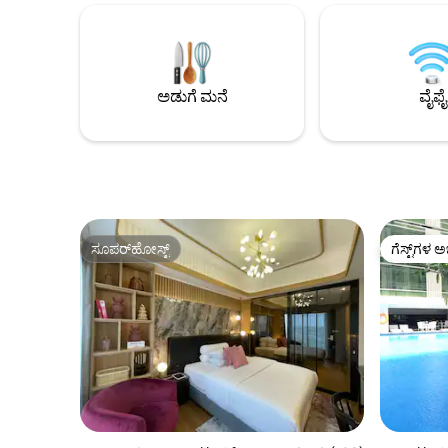
ಕುಟುಂಬವಾಗಿದ್ದು, ಅವರು ವರ್ಷಗಳಿಂದ ಈ
ಸ್ಟುಡಿಯೋ ಇ
ಪ್ರದೇಶವನ್ನು ಪ್ರೀತಿಸುತ್ತಿದ್ದಾರೆ. ಹೊಲಗಳಲ್ಲಿನ ತಂಪಾದ
ತರಗತಿಗಳು ಮ
ತಂಗಾಳಿ ಮತ್ತು ಪ್ರಕೃತಿಯ ಹಿತವಾದ ಶಬ್ದಗಳು
ಆಯೋಜಿಸುತ್ತೇವೆ. ವಾಸ್ತವ್ಯ ಹೂಡಲು 
ದೈನಂದಿನ ಜೀವನದ ಬಗ್ಗೆ ವಿಶ್ರಾಂತಿ ಪಡೆಯಲು ಮತ್ತು
ಹೆಚ್ಚಾಗಿ, 
ಮರೆತುಬಿಡಲು ನಿಮ್ಮನ್ನು ಆಹ್ವಾನಿಸುತ್ತವೆ. ರೂಮ್
ಪ್ರಕೃತಿಯೊಂ
ಅಡುಗೆ ಮನೆ
ವೈಫೈ
ಬೆಲೆಯಲ್ಲಿ ಆರೋಗ್ಯಕರ, ಮನೆಯಲ್ಲಿ ತಯಾರಿಸಿದ
ದೈನಂದಿನ ಹ
ಬ್ರೇಕ್‌ಫಾಸ್ಟ್ ಅನ್ನು ಸೇರಿಸಲಾಗಿದೆ.
ಸ್ಥಳವನ್ನು 
ಸೂಪರ್‌ಹೋಸ್ಟ್
ಗೆಸ್ಟ್‌ಗಳ ಅ
ಸೂಪರ್‌ಹೋಸ್ಟ್
ಗೆಸ್ಟ್‌ಗಳ ಅ