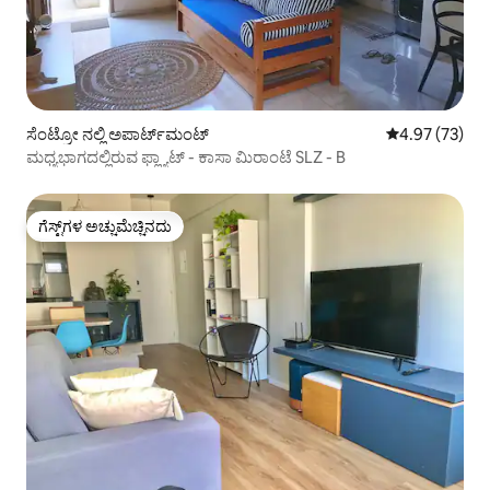
ಸೆಂಟ್ರೋ ನಲ್ಲಿ ಅಪಾರ್ಟ್‌ಮಂಟ್
5 ರಲ್ಲಿ 4.97 ಸರ
4.97 (73)
ಮಧ್ಯಭಾಗದಲ್ಲಿರುವ ಫ್ಲ್ಯಾಟ್ - ಕಾಸಾ ಮಿರಾಂಟೆ SLZ - B
ಗೆಸ್ಟ್‌ಗಳ ಅಚ್ಚುಮೆಚ್ಚಿನದು
ಗೆಸ್ಟ್‌ಗಳ ಅಚ್ಚುಮೆಚ್ಚಿನದು