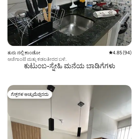
ತುರು ನಲ್ಲಿ ಕಾಂಡೋ
5 ರಲ್ಲಿ 4.85 ಸರ
4.85 (94)
ಅಚೆಗಾಂಟೆ ಮತ್ತು ಕಡಲತೀರದ ಬಳಿ.
ಕುಟುಂಬ-ಸ್ನೇಹಿ ಮನೆಯ ಬಾಡಿಗೆಗಳು
ಗೆಸ್ಟ್‌ಗಳ ಅಚ್ಚುಮೆಚ್ಚಿನದು
ಗೆಸ್ಟ್‌ಗಳ ಅಚ್ಚುಮೆಚ್ಚಿನದು