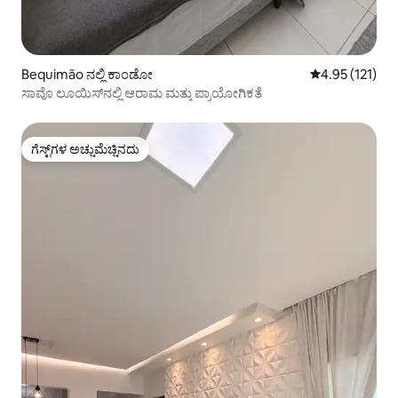
Bequimão ನಲ್ಲಿ ಕಾಂಡೋ
5 ರಲ್ಲಿ 4.95 ಸರಾ
4.95 (121)
ಸಾವೊ ಲೂಯಿಸ್‌ನಲ್ಲಿ ಆರಾಮ ಮತ್ತು ಪ್ರಾಯೋಗಿಕತೆ
ಗೆಸ್ಟ್‌ಗಳ ಅಚ್ಚುಮೆಚ್ಚಿನದು
ಗೆಸ್ಟ್‌ಗಳ ಅಚ್ಚುಮೆಚ್ಚಿನದು