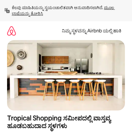
ವಿಷಯಕ್ಕೆ
ಕೆಲವು ಮಾಹಿತಿಯನ್ನು ಸ್ವಯಂಚಾಲಿತವಾಗಿ ಅನುವಾದಿಸಲಾಗಿದೆ. 
ಮೂಲ 
ಹೋಗಿ
ಭಾಷೆಯನ್ನು ತೋರಿಸಿ
ನಿಮ್ಮ ಸ್ಥಳವನ್ನು Airbnb ಯಲ್ಲಿ ಹಾಕಿ
Tropical Shopping ಸಮೀಪದಲ್ಲಿ ವಾಸ್ತವ್ಯ
ಹೂಡಬಹುದಾದ ಸ್ಥಳಗಳು