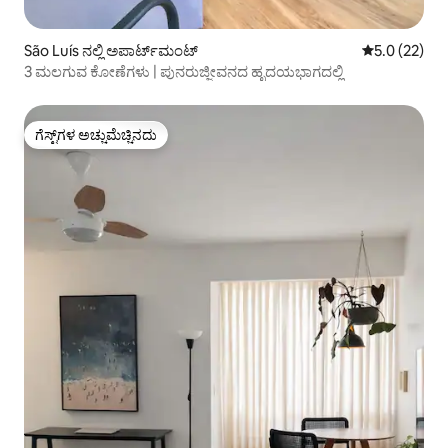
São Luís ನಲ್ಲಿ ಅಪಾರ್ಟ್‌ಮಂಟ್
5 ರಲ್ಲಿ 5.0 ಸರ
5.0 (22)
3 ಮಲಗುವ ಕೋಣೆಗಳು | ಪುನರುಜ್ಜೀವನದ ಹೃದಯಭಾಗದಲ್ಲಿ
ಗೆಸ್ಟ್‌ಗಳ ಅಚ್ಚುಮೆಚ್ಚಿನದು
ಗೆಸ್ಟ್‌ಗಳ ಅಚ್ಚುಮೆಚ್ಚಿನದು