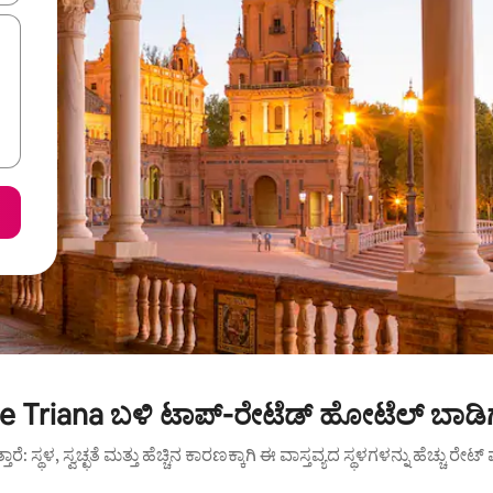
e Triana ಬಳಿ ಟಾಪ್-ರೇಟೆಡ್ ಹೋಟೆಲ್ ಬಾಡಿಗ
ುತ್ತಾರೆ: ಸ್ಥಳ, ಸ್ವಚ್ಛತೆ ಮತ್ತು ಹೆಚ್ಚಿನ ಕಾರಣಕ್ಕಾಗಿ ಈ ವಾಸ್ತವ್ಯದ ಸ್ಥಳಗಳನ್ನು ಹೆಚ್ಚು ರೇ