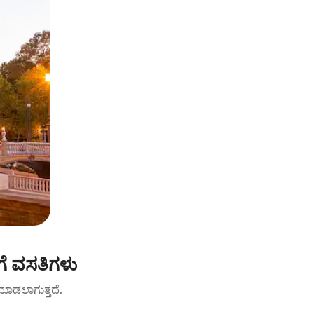
ೆ ವಸತಿಗಳು
ಟ್ ಮಾಡಲಾಗುತ್ತದೆ.