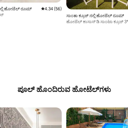
 ನಲ್ಲಿ ಹೋಟೆಲ್ ರೂಮ್
5 ರಲ್ಲಿ 4.34 ಸರಾಸರಿ ರೇಟಿಂಗ್, 56 ವಿಮರ್ಶೆಗಳು
4.34 (56)
ಸ್
ಸಾಂತಾ ಕ್ರೂಜ್ ನಲ್ಲಿ ಹೋಟೆಲ್ ರೂಮ್
ಹೋಟೆಲ್ ಕಾಸಾಸ್ ಡಿ ಸಾಂಟಾ ಕ್ರೂಜ್ 3
ಇಂಟೀರಿಯರ್
ಪೂಲ್ ಹೊಂದಿರುವ ಹೋಟೆಲ್‌ಗಳು