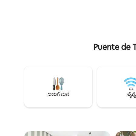
ಮತ್ತು ವಾಷಿಂಗ್ ಮಷಿನ್‌ನೊಂದಿಗೆ ಸಂಪೂರ್ಣವಾಗಿ
ಮೂಲಕ, ನೀ
ಸಜ್ಜುಗೊಂಡಿರುವ ಕಿಚನೆಟ್ ಇರುತ್ತದೆ. 2022ರಲ್ಲಿ
ಪೂಲ್ ಅನ್ನು ಪ
ನಿರ್ಮಿಸಲಾದ ಆಧುನಿಕ ಸ್ಥಳದಲ್ಲಿ ಉಚಿತ ವೈ-ಫೈ,
ಗಿರಾಲ್ಡಾದ 
ಸ್ಯಾಟಲೈಟ್ ಟಿವಿ, ಮಿನಿಬಾರ್ ಮತ್ತು
ಹವಾನಿಯಂತ್ರಣವನ್ನು ಆನಂದಿಸಿ.
Puente de T
ಅಡುಗೆ ಮನೆ
ವೈಫೈ