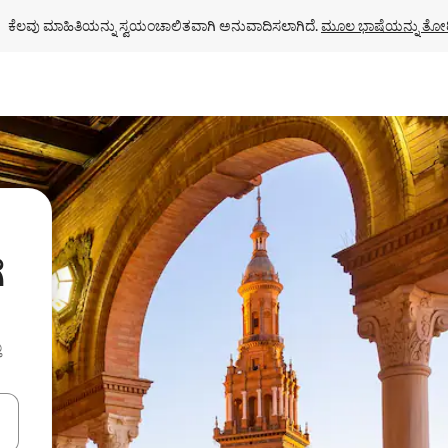
ಕೆಲವು ಮಾಹಿತಿಯನ್ನು ಸ್ವಯಂಚಾಲಿತವಾಗಿ ಅನುವಾದಿಸಲಾಗಿದೆ. 
ಮೂಲ ಭಾಷೆಯನ್ನು ತೋರ
ೆ
ು
ಂದಿಗೆ ನ್ಯಾವಿಗೇಟ್ ಮಾಡಿ ಅಥವಾ ಸ್ಪರ್ಶ ಅಥವಾ ಸ್ವೈಪ್ ಗೆಸ್ಚರ್‌ಗಳ ಮೂಲಕ ಅನ್ವೇಷಿಸಿ.