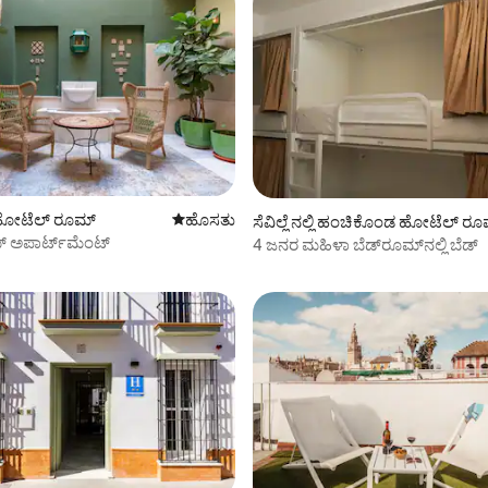
ೊಸ ಸ್ಥಳ
್ಲಿ ಹೋಟೆಲ್ ರೂಮ್
ವಾಸ್ತವ್ಯ ಹೂಡಬಹುದಾದ ಹೊಸ ಸ್ಥಳ
ಹೊಸತು
ಸೆವಿಲ್ಲೆ ನಲ್ಲಿ ಹಂಚಿಕೊಂಡ ಹೋಟೆಲ್ ರ
್ ಅಪಾರ್ಟ್‌ಮೆಂಟ್
4 ಜನರ ಮಹಿಳಾ ಬೆಡ್‌ರೂಮ್‌ನಲ್ಲಿ ಬೆಡ್