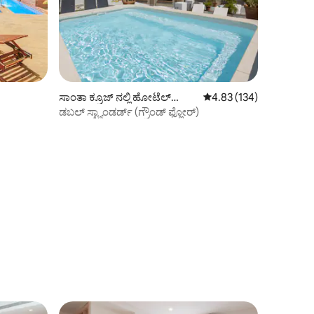
ಸಾಂತಾ ಕ್ರೂಜ್ ನಲ್ಲಿ ಹೋಟೆಲ್
5 ರಲ್ಲಿ 4.83 ಸರಾಸರಿ ರೇಟಿಂ
4.83 (134)
ರೂಮ್
ಡಬಲ್ ಸ್ಟ್ಯಾಂಡರ್ಡ್ (ಗ್ರೌಂಡ್ ಫ್ಲೋರ್)