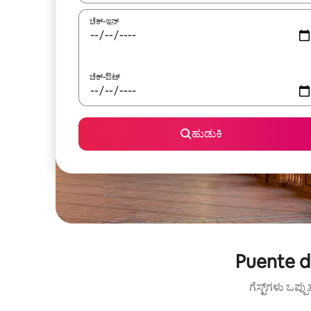
ಚೆಕ್-ಇನ್
ಚೆಕ್-ಔಟ್
ಹುಡುಕಿ
Puente d
ಗೆಸ್ಟ್‌ಗಳು ಒಪ್ಪ