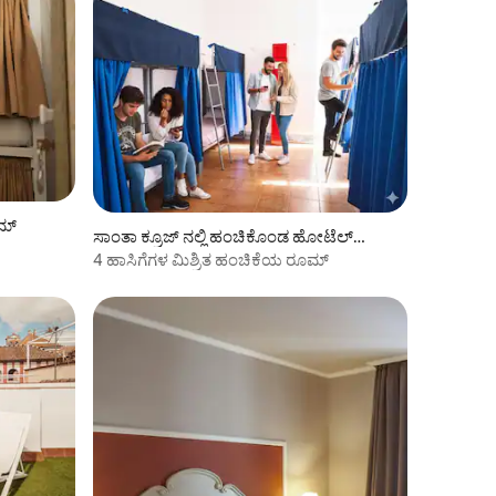
ೂಮ್
ಸಾಂತಾ ಕ್ರೂಜ್ ನಲ್ಲಿ ಹಂಚಿಕೊಂಡ ಹೋಟೆಲ್
ರೂಮ್
4 ಹಾಸಿಗೆಗಳ ಮಿಶ್ರಿತ ಹಂಚಿಕೆಯ ರೂಮ್