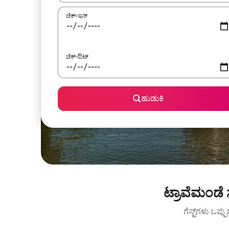
ಚೆಕ್-ಇನ್
ಚೆಕ್-ಔಟ್
ಹುಡುಕಿ
ಟ್ರಾವೆಮಂಡೆ 
ಗೆಸ್ಟ್‌ಗಳು ಒಪ್ಪ