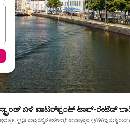
ಸ್ಟ್ರಾಂಡ್ ಬಳಿ ವಾಟರ್‌ಫ್ರಂಟ್ ಟಾಪ್-ರೇಟೆಡ್ ಬಾ
ುತ್ತಾರೆ: ಸ್ಥಳ, ಸ್ವಚ್ಛತೆ ಮತ್ತು ಹೆಚ್ಚಿನ ಕಾರಣಕ್ಕಾಗಿ ಈ ವಾಸ್ತವ್ಯದ ಸ್ಥಳಗಳನ್ನು ಹೆಚ್ಚು ರೇ