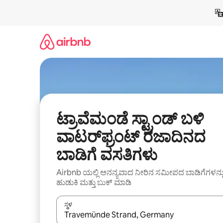
ವಿಷಯಕ್ಕೆ
ಹೋಗಿ
ಟ್ರಾವೆಮಂಡೆ ಸ್ಟ್ರಾಂಡ್ ಬಳಿ
ವಾಟರ್‌ಫ್ರಂಟ್ ರಜಾದಿನದ
ಬಾಡಿಗೆ ವಸತಿಗಳು
Airbnb ಯಲ್ಲಿ ಅನನ್ಯವಾದ ನೀರಿನ ಸಮೀಪದ ಬಾಡಿಗೆಗಳನ್ನ
ಹುಡುಕಿ ಮತ್ತು ಬುಕ್ ಮಾಡಿ
ಸ್ಥಳ
ಫಲಿತಾಂಶಗಳು ಲಭ್ಯವಿರುವಾಗ, ಅಪ್ ಮತ್ತು ಡೌನ್ ಬಾಣದ ಕೀಲಿಗಳೊ