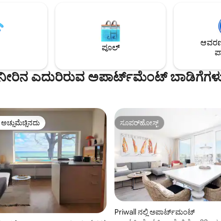
ಕಂಬಳಿಗಳು, ನಿಯತಕಾಲಿಕೆಗಳು, ಕಡಲ
್ನು ಹೊಂದಿರುವ ಸುಸಜ್ಜಿತ ಅಡುಗೆಮನೆ,
ಆಟಿಕೆಗಳು. ದಯವಿಟ್ಟು ಪ್ರವಾಸಿ ತೆರಿಗೆ ಸೂಚನೆಯನ್ನು
 ಮಸಾಲೆಗಳು, ಎಣ್ಣೆಗಳು ಇತ್ಯಾದಿ.
ಗಮನಿಸಿ ನಿಮಗೆ ಅದೇ ಮನೆಯಲ್ಲಿ ಎರಡನೇ
, ಸಾಬೂನುಗಳು, ಶಾಂಪೂ, ಎಲ್ಲವೂ
ಅಪಾರ್ಟ್‌ಮೆಂಟ್ ಬೇಕೇ? ನನಗೆ ಇಮೇ
ನಂತಿಯ ಮೇರೆಗೆ ವಾಷಿಂಗ್ ಮಷೀನ್.
ಹಿಂಜರಿಯಬೇಡಿ
ಆವರಣದ
ಿಂಗ್ ಸ್ಥಳ, ಸನ್ ಲೌಂಜರ್‌ಗಳು,
ಪೂಲ್
ಪಾ
್ಟ್ರಿ ಜಲನಿರೋಧಕ ದೊಡ್ಡ ವಿಂಗ್
ನೀರಿನ ಎದುರಿರುವ ಅಪಾರ್ಟ್‌ಮೆಂಟ್ ಬಾಡಿಗೆಗಳ
ಳ ಅಚ್ಚುಮೆಚ್ಚಿನದು
ಸೂಪರ್‌ಹೋಸ್ಟ್
ೆ ಅತಿ ಹೆಚ್ಚು ಅಚ್ಚುಮೆಚ್ಚಿನದು
ಸೂಪರ್‌ಹೋಸ್ಟ್
Priwall ನಲ್ಲಿ ಅಪಾರ್ಟ್‌ಮಂಟ್