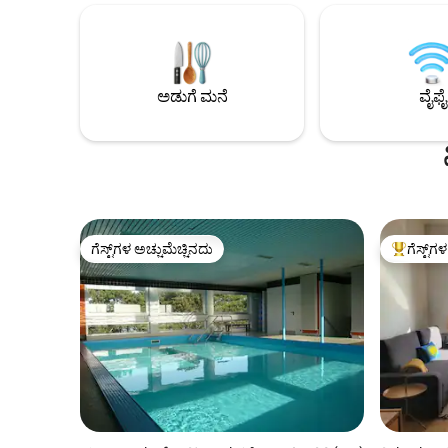
ಆರಾಮವಾಗಿ ನಿದ್ರಿಸಿ. ಸಂಪೂರ್ಣ ಸೌಕರ್ಯಗಳನ್ನು
ಸೌಕರ್ಯಗಳನ
ಹೊಂದಿರುವ ಅಡುಗೆಮನೆಯು ನಿಮ್ಮನ್ನು ವಿಶ್ರಾಂತಿ
ಕಾಫಿ, ಚಹಾ,
ಪಡೆಯಲು, ಅಡುಗೆ ಮಾಡಲು ಮತ್ತು ಆನಂದಿಸಲು
ಟವೆಲ್‌ಗಳು
ಆಹ್ವಾನಿಸುತ್ತದೆ. ನೀವು ಕಡಲತೀರ, ಕೆಫೆಗಳು,
ಸೇರಿವೆ, ವಿ
ರೆಸ್ಟೋರೆಂಟ್‌ಗಳು ಮತ್ತು ಬೊಟಿಕ್‌ಗಳಿಗೆ ಸುಲಭವಾಗಿ
ಟೆರೇಸ್: ಡೈನ
ಅಡುಗೆ ಮನೆ
ವೈಫೈ
ನಡೆದು ಹೋಗಬಹುದು.
ಅಪ್‌ಹೋಲ್‌ಸ
ಗೆಸ್ಟ್‌ಗಳ ಅಚ್ಚುಮೆಚ್ಚಿನದು
ಗೆಸ್ಟ್‌ಗ
ಗೆಸ್ಟ್‌ಗಳ ಅಚ್ಚುಮೆಚ್ಚಿನದು
ಗೆಸ್ಟ್‌ಗಳಿಗ