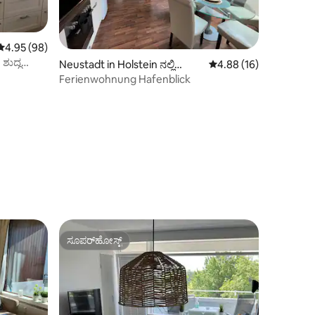
5 ರಲ್ಲಿ 4.95 ಸರಾಸರಿ ರೇಟಿಂಗ್, 98 ವಿಮರ್ಶೆಗಳು
4.95 (98)
 ಶುದ್ಧ
Neustadt in Holstein ನಲ್ಲಿ
5 ರಲ್ಲಿ 4.88 ಸರಾಸರಿ ರೇಟಿ
4.88 (16)
ಕಾಂಡೋ
Ferienwohnung Hafenblick
ಸೂಪರ್‌ಹೋಸ್ಟ್
ಸೂಪರ್‌ಹೋಸ್ಟ್