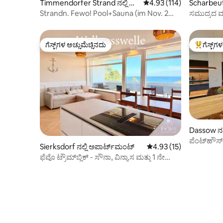
Timmendorfer Strand ನಲ್ಲಿ ಅ
5 ರಲ್ಲಿ 4.93 ಸರಾಸರಿ ರೇಟಿಂಗ
4.93 (114)
Scharbeutz
ಪಾರ್ಟ್‌ಮಂಟ್
ಪಾರ್ಟ್‌ಮಂ
Strandn. Fewo! Pool+Sauna (im Nov. 2
ಸಮುದ್ರದ ಮ
Wo. geschl.)
ಸಾಲು
ಗೆಸ್ಟ್‌ಗಳ ಅಚ್ಚುಮೆಚ್ಚಿನದು
ಗೆಸ್ಟ್‌ಗ
ಗೆಸ್ಟ್‌ಗಳ ಅಚ್ಚುಮೆಚ್ಚಿನದು
ಗೆಸ್ಟ್‌ಗಳಿಗ
Dassow ನಲ
ಪೆಂಟ್‌ಹೌಸ್
Sierksdorf ನಲ್ಲಿ ಅಪಾರ್ಟ್‌ಮಂಟ್
5 ರಲ್ಲಿ 4.93 ಸರಾಸರಿ ರೇಟಿಂ
4.93 (15)
ಫೆವೊ ಟ್ರೌಮ್‌ಬ್ಲಿಕ್ - ಸೌನಾ, ವಿನ್ಯಾಸ ಮತ್ತು 1 ನೇ
ಸಾಲು