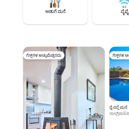
ಮನೆಯ EV ಚಾರ್ಜರ್.
ನಿಮ್ಮ ಬೈಕ್ ಸವಾರಿ ಮಾಡಿ. ಸುತ್ತಮುತ್ತಲಿನ ವಿವಿಧ
ಶನಿವಾರದವರೆಗ
ವೈನ್‌ಉತ್ಪಾದನಾ ಕೇಂದ್ರಗಳಿಗೆ ಭೇಟಿ ನೀಡಿ ಅಥವಾ
ಅಡುಗೆ ಮನೆ
ವೈಫೈ
ಭಾನುವಾರದಿ
ಬೆಲ್ಲಾರೈನ್‌ನಲ್ಲಿರುವ ಅನೇಕ ಪ್ರಕೃತಿ ಮೀಸಲುಗಳಿಗೆ
ರಾತ್ರಿ.
ಅಲೆದಾಡಿ.
ಗೆಸ್ಟ್‌ಗಳ ಅಚ್ಚುಮೆಚ್ಚಿನದು
ಗೆಸ್ಟ್‌ಗಳ ಅ
ಗೆಸ್ಟ್‌ಗಳ ಅಚ್ಚುಮೆಚ್ಚಿನದು
ಗೆಸ್ಟ್‌ಗಳ ಅ
ರೈ ನಲ್ಲಿ ಮನೆ
ಸಾಲ್ಟ್‌ವಾಟರ
ಬೋನಸ್ ರಾತ