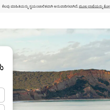
ಕೆಲವು ಮಾಹಿತಿಯನ್ನು ಸ್ವಯಂಚಾಲಿತವಾಗಿ ಅನುವಾದಿಸಲಾಗಿದೆ. 
ಮೂಲ ಭಾಷೆಯನ್ನು ತೋರ
ು
ಂದಿಗೆ ನ್ಯಾವಿಗೇಟ್ ಮಾಡಿ ಅಥವಾ ಸ್ಪರ್ಶ ಅಥವಾ ಸ್ವೈಪ್ ಗೆಸ್ಚರ್‌ಗಳ ಮೂಲಕ ಅನ್ವೇಷಿಸಿ.