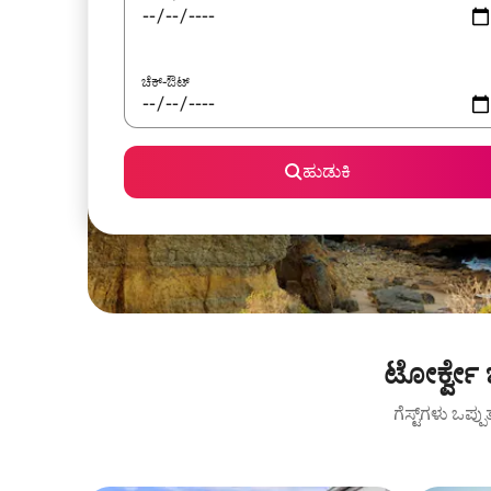
ಚೆಕ್-ಔಟ್
ಹುಡುಕಿ
ಟೋರ್ಕ್ವೇ
ಗೆಸ್ಟ್‌ಗಳು ಒಪ್ಪ