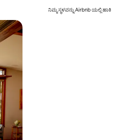
ನಿಮ್ಮ ಸ್ಥಳವನ್ನು Airbnb ಯಲ್ಲಿ ಹಾಕಿ