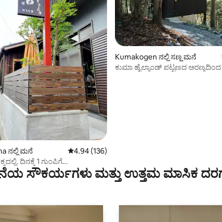
Kumakogen ನಲ್ಲಿ ಸಣ್ಣ ಮನೆ
ಕುಮಾ ಹೈಲ್ಯಾಂಡ್ ಪಟ್ಟಣದ ಅರಣ್ಯದಿಂದ 
ಿಂಗ್, 6 ವಿಮರ್ಶೆಗಳು
ಸಣ್ಣ ಗುಪ್ತ ವಸತಿ
 ನಲ್ಲಿ ಮನೆ
5 ರಲ್ಲಿ 4.94 ಸರಾಸರಿ ರೇಟಿಂಗ್, 136 ವಿಮರ್ಶೆಗಳು
4.94 (136)
ದಲ್ಲಿ. ದಿನಕ್ಕೆ 1 ಗುಂಪಿಗೆ
ೆಯ ಸೌಕರ್ಯಗಳು ಮತ್ತು ಉತ್ತಮ ಮಾಸಿಕ ದರ
ರದಲ್ಲಿ ಆನ್ಸೆನ್ ಇದೆ. ಶಾಂತ ಬೀದಿಯಲ್ಲಿರುವ
ಲಿನ ಒಲೆಯಲ್ಲಿ ಪಿಜ್ಜಾ ಅನುಭವ ಮತ್ತು
澪音(ミト)