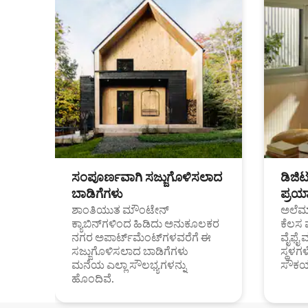
ಸಂಪೂರ್ಣವಾಗಿ ಸಜ್ಜುಗೊಳಿಸಲಾದ
ಡಿಜಿ
ಬಾಡಿಗೆಗಳು
ಪ್ರಯಾ
ಶಾಂತಿಯುತ ಮೌಂಟೇನ್
ಅಲೆಮಾ
ಕ್ಯಾಬಿನ್‌ಗಳಿಂದ ಹಿಡಿದು ಅನುಕೂಲಕರ
ಕೆಲಸ 
ನಗರ ಅಪಾರ್ಟ್‌ಮೆಂಟ್‌ಗಳವರೆಗೆ ಈ
ವೈಫೈ 
ಸಜ್ಜುಗೊಳಿಸಲಾದ ಬಾಡಿಗೆಗಳು
ಸ್ಥಳ
ಮನೆಯ ಎಲ್ಲಾ ಸೌಲಭ್ಯಗಳನ್ನು
ಸೌಕರ
ಹೊಂದಿವೆ.