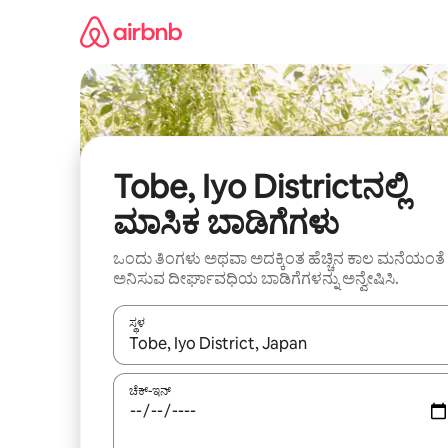
ವಿಷಯಕ್ಕೆ
ಹೋಗಿ
Tobe, Iyo Districtನಲ್ಲಿ
ಮಾಸಿಕ ಬಾಡಿಗೆಗಳು
ಒಂದು ತಿಂಗಳು ಅಥವಾ ಅದಕ್ಕಿಂತ ಹೆಚ್ಚಿನ ಕಾಲ ಮನೆಯಂತೆ
ಅನಿಸುವ ದೀರ್ಘಾವಧಿಯ ಬಾಡಿಗೆಗಳನ್ನು ಅನ್ವೇಷಿಸಿ.
ಸ್ಥಳ
ಫಲಿತಾಂಶಗಳು ಲಭ್ಯವಿರುವಾಗ, ಅಪ್ ಮತ್ತು ಡೌನ್ ಬಾಣದ ಕೀಲಿಗಳೊ
ಚೆಕ್-ಇನ್