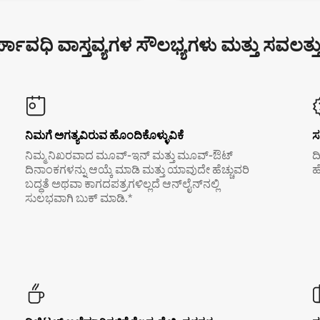
್ಘಾವಧಿ ವಾಸ್ತವ್ಯಗಳ ಸೌಲಭ್ಯಗಳು ಮತ್ತು ಸವಲತ್ತ
ನಿಮಗೆ ಅಗತ್ಯವಿರುವ ಹೊಂದಿಕೊಳ್ಳುವಿಕೆ
ಸ
ನಿಮ್ಮ ನಿಖರವಾದ ಮೂವ್-ಇನ್ ಮತ್ತು ಮೂವ್-ಔಟ್
ದ
ದಿನಾಂಕಗಳನ್ನು ಆಯ್ಕೆ ಮಾಡಿ ಮತ್ತು ಯಾವುದೇ ಹೆಚ್ಚುವರಿ
ಹ
ಬದ್ಧತೆ ಅಥವಾ ಕಾಗದಪತ್ರಗಳಿಲ್ಲದೆ ಆನ್‌ಲೈನ್‌ನಲ್ಲಿ
ಸುಲಭವಾಗಿ ಬುಕ್ ಮಾಡಿ.*