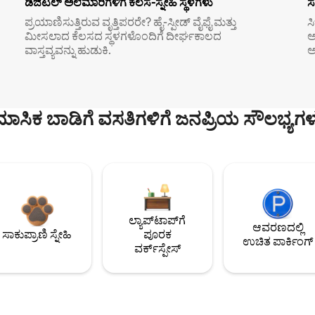
ಡಿಜಿಟಲ್ ಅಲೆಮಾರಿಗಳಿಗೆ ಕೆಲಸ-ಸ್ನೇಹಿ ಸ್ಥಳಗಳು
ಸ
ಪ್ರಯಾಣಿಸುತ್ತಿರುವ ವೃತ್ತಿಪರರೇ? ಹೈ-ಸ್ಪೀಡ್ ವೈಫೈ ಮತ್ತು
ಸ
ಮೀಸಲಾದ ಕೆಲಸದ ಸ್ಥಳಗಳೊಂದಿಗೆ ದೀರ್ಘಕಾಲದ
ಅ
ವಾಸ್ತವ್ಯವನ್ನು ಹುಡುಕಿ.
ಅ
ಮಾಸಿಕ ಬಾಡಿಗೆ ವಸತಿಗಳಿಗೆ ಜನಪ್ರಿಯ ಸೌಲಭ್ಯಗಳ
ಲ್ಯಾಪ್‌ಟಾಪ್‌ಗೆ
ಆವರಣದಲ್ಲಿ
ಸಾಕುಪ್ರಾಣಿ ಸ್ನೇಹಿ
ಪೂರಕ
ಉಚಿತ ಪಾರ್ಕಿಂಗ್
ವರ್ಕ್‌ಸ್ಪೇಸ್