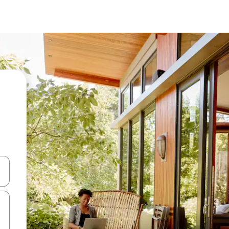
ಂದಿಗೆ ನ್ಯಾವಿಗೇಟ್ ಮಾಡಿ ಅಥವಾ ಸ್ಪರ್ಶ ಅಥವಾ ಸ್ವೈಪ್ ಗೆಸ್ಚರ್‌ಗಳ ಮೂಲಕ ಅನ್ವೇಷಿಸಿ.