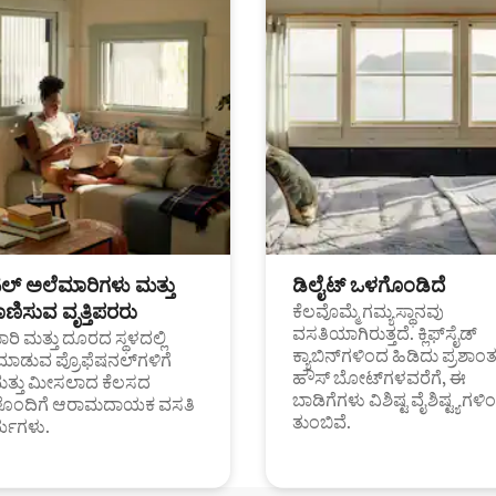
ಟಲ್ ಅಲೆಮಾರಿಗಳು ಮತ್ತು
ಡಿಲೈಟ್ ಒಳಗೊಂಡಿದೆ
ಣಿಸುವ ವೃತ್ತಿಪರರು
ಕೆಲವೊಮ್ಮೆ ಗಮ್ಯಸ್ಥಾನವು
ವಸತಿಯಾಗಿರುತ್ತದೆ. ಕ್ಲಿಫ್‌ಸೈಡ್
ರಿ ಮತ್ತು ದೂರದ ಸ್ಥಳದಲ್ಲಿ
ಕ್ಯಾಬಿನ್‌ಗಳಿಂದ ಹಿಡಿದು ಪ್ರಶಾ
ಮಾಡುವ ಪ್ರೊಫೆಷನಲ್‌ಗಳಿಗೆ
ಹೌಸ್ ಬೋಟ್‌ಗಳವರೆಗೆ, ಈ
ಮತ್ತು ಮೀಸಲಾದ ಕೆಲಸದ
ಬಾಡಿಗೆಗಳು ವಿಶಿಷ್ಟ ವೈಶಿಷ್ಟ್ಯಗಳಿ
ಗಳೊಂದಿಗೆ ಆರಾಮದಾಯಕ ವಸತಿ
ತುಂಬಿವೆ.
್ಯಗಳು.