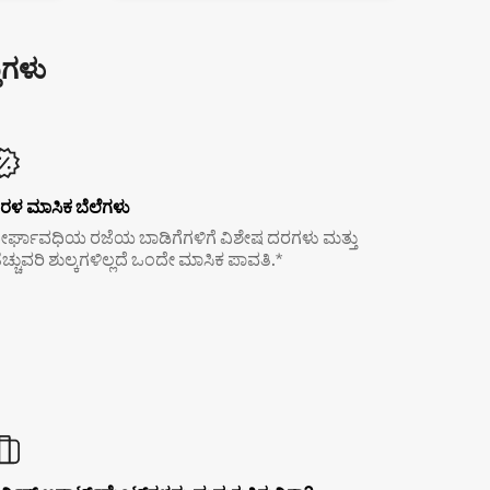
ುಗಳು
ರಳ ಮಾಸಿಕ ಬೆಲೆಗಳು
ೀರ್ಘಾವಧಿಯ ರಜೆಯ ಬಾಡಿಗೆಗಳಿಗೆ ವಿಶೇಷ ದರಗಳು ಮತ್ತು
ೆಚ್ಚುವರಿ ಶುಲ್ಕಗಳಿಲ್ಲದೆ ಒಂದೇ ಮಾಸಿಕ ಪಾವತಿ.*