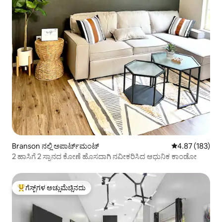
Branson ನಲ್ಲಿ ಅಪಾರ್ಟ್‌ಮಂಟ್
5 ರಲ್ಲಿ 4.87 ಸರಾ
4.87 (183)
2 ಹಾಸಿಗೆ 2 ಸ್ನಾನದ ಕೋಣೆ ಹೊಸದಾಗಿ ನವೀಕರಿಸಿದ ಆಧುನಿಕ ಕಾಂಡೋ
ಗೆಸ್ಟ್‌ಗಳ ಅಚ್ಚುಮೆಚ್ಚಿನದು
ಗೆಸ್ಟ್‌ಗಳಿಗೆ ಅತಿ ಹೆಚ್ಚು ಅಚ್ಚುಮೆಚ್ಚಿನದು