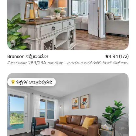
Branson ನಲ್ಲಿ ಕಾಂಡೋ
5 ರಲ್ಲಿ 4.94 ಸರಾ
4.94 (172)
ವಿಶಾಲವಾದ 2BR/2BA ಕಾಂಡೋ – ಎರಡೂ ರೂಮ್‌ಗಳಲ್ಲಿ ಕಿಂಗ್ ಬೆಡ್‌ಗಳು
ಗೆಸ್ಟ್‌ಗಳ ಅಚ್ಚುಮೆಚ್ಚಿನದು
ಗೆಸ್ಟ್‌ಗಳಿಗೆ ಅತಿ ಹೆಚ್ಚು ಅಚ್ಚುಮೆಚ್ಚಿನದು