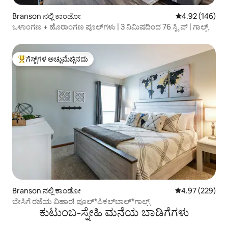
Branson ನಲ್ಲಿ ಕಾಂಡೋ
5 ರಲ್ಲಿ 4.92 ಸರಾ
4.92 (146)
ಒಳಾಂಗಣ + ಹೊರಾಂಗಣ ಪೂಲ್‌ಗಳು | 3 ನಿಮಿಷದಿಂದ 76 ಸ್ಟ್ರಿಪ್ | ಗಾಲ್ಫ್
ಗೆಸ್ಟ್‌ಗಳ ಅಚ್ಚುಮೆಚ್ಚಿನದು
ಗೆಸ್ಟ್‌ಗಳಿಗೆ ಅತಿ ಹೆಚ್ಚು ಅಚ್ಚುಮೆಚ್ಚಿನದು
Branson ನಲ್ಲಿ ಕಾಂಡೋ
5 ರಲ್ಲಿ 4.97 ಸರಾ
4.97 (229)
ಬೇಸಿಗೆ ರಜೆಯ ವಿಹಾರ! ಪೂಲ್*ಪಿಕಲ್‌ಬಾಲ್*ಗಾಲ್ಫ್
ಕುಟುಂಬ-ಸ್ನೇಹಿ ಮನೆಯ ಬಾಡಿಗೆಗಳು