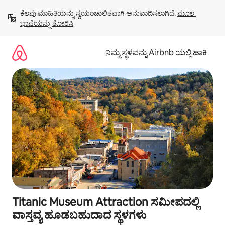
ವಿಷಯಕ್ಕೆ
ಕೆಲವು ಮಾಹಿತಿಯನ್ನು ಸ್ವಯಂಚಾಲಿತವಾಗಿ ಅನುವಾದಿಸಲಾಗಿದೆ. 
ಮೂಲ 
ಹೋಗಿ
ಭಾಷೆಯನ್ನು ತೋರಿಸಿ
ನಿಮ್ಮ ಸ್ಥಳವನ್ನು Airbnb ಯಲ್ಲಿ ಹಾಕಿ
Titanic Museum Attraction ಸಮೀಪದಲ್ಲಿ
ವಾಸ್ತವ್ಯ ಹೂಡಬಹುದಾದ ಸ್ಥಳಗಳು