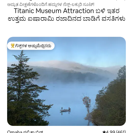
ಅದ್ಭುತ ವೀಕ್ಷಣೆಗಳೊಂದಿಗೆ ಹದ್ದುಗಳ ನೆಸ್ಟ್-ಲಕ್ಸುರಿ ಸೂಟ್!
Titanic Museum Attraction ಬಳಿ ಇತರ
ಉತ್ತಮ ಐಷಾರಾಮಿ ರಜಾದಿನದ ಬಾಡಿಗೆ ವಸತಿಗಳು
ಗೆಸ್ಟ್‌ಗಳ ಅಚ್ಚುಮೆಚ್ಚಿನದು
ಗೆಸ್ಟ್‌ಗಳಿಗೆ ಅತಿ ಹೆಚ್ಚು ಅಚ್ಚುಮೆಚ್ಚಿನದು
Omaha ನಲ್ಲಿ ಕ್ಯಾಬಿನ್
5 ರಲ್ಲಿ 4.99 ಸರಾ
4.99 (461)