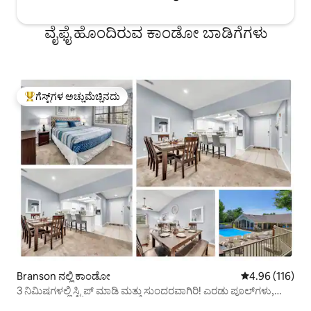
ವೈಫೈ ಹೊಂದಿರುವ ಕಾಂಡೋ ಬಾಡಿಗೆಗಳು
ಗೆಸ್ಟ್‌ಗಳ ಅಚ್ಚುಮೆಚ್ಚಿನದು
ಗೆಸ್ಟ್‌ಗಳಿಗೆ ಅತಿ ಹೆಚ್ಚು ಅಚ್ಚುಮೆಚ್ಚಿನದು
Branson ನಲ್ಲಿ ಕಾಂಡೋ
5 ರಲ್ಲಿ 4.96 ಸರಾ
4.96 (116)
3 ನಿಮಿಷಗಳಲ್ಲಿ ಸ್ಟ್ರಿಪ್ ಮಾಡಿ ಮತ್ತು ಸುಂದರವಾಗಿರಿ! ಎರಡು ಪೂಲ್‌ಗಳು,
ಹಾಟ್ ಟಬ್!