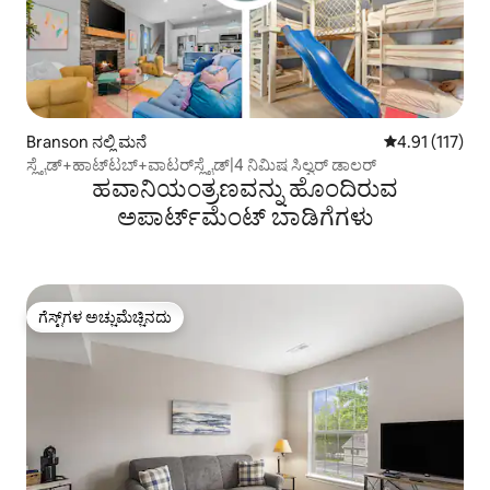
Branson ನಲ್ಲಿ ಮನೆ
5 ರಲ್ಲಿ 4.91 ಸರಾ
4.91 (117)
ಸ್ಲೈಡ್+ಹಾಟ್‌ಟಬ್+ವಾಟರ್‌ಸ್ಲೈಡ್|4 ನಿಮಿಷ ಸಿಲ್ವರ್ ಡಾಲರ್
ಹವಾನಿಯಂತ್ರಣವನ್ನು ಹೊಂದಿರುವ
ಅಪಾರ್ಟ್‌ಮೆಂಟ್‌ ಬಾಡಿಗೆಗಳು
ಗೆಸ್ಟ್‌ಗಳ ಅಚ್ಚುಮೆಚ್ಚಿನದು
ಗೆಸ್ಟ್‌ಗಳ ಅಚ್ಚುಮೆಚ್ಚಿನದು