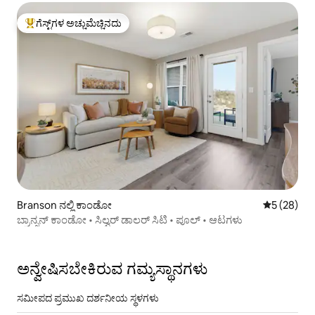
ಗೆಸ್ಟ್‌ಗಳ ಅಚ್ಚುಮೆಚ್ಚಿನದು
ಗೆಸ್ಟ್‌ಗಳಿಗೆ ಅತಿ ಹೆಚ್ಚು ಅಚ್ಚುಮೆಚ್ಚಿನದು
Branson ನಲ್ಲಿ ಕಾಂಡೋ
5 ರಲ್ಲಿ 5 ಸರ
5 (28)
ಬ್ರಾನ್ಸನ್ ಕಾಂಡೋ • ಸಿಲ್ವರ್ ಡಾಲರ್ ಸಿಟಿ • ಪೂಲ್ • ಆಟಗಳು
ಅನ್ವೇಷಿಸಬೇಕಿರುವ ಗಮ್ಯಸ್ಥಾನಗಳು
ಸಮೀಪದ ಪ್ರಮುಖ ದರ್ಶನೀಯ ಸ್ಥಳಗಳು