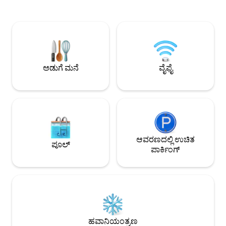
ಮಾರ್ಗವಾಗಿದೆ ಮತ್ತು ಬ್ರಾನ್ಸನ್ ಲ್ಯಾಂಡಿಂಗ್
ಕ್ಯಾಬಿನ್. ಮ್ಯೂಸಿಕ್‌ಲ್ಯಾ
ಇನ್ನೊಂದೆಡೆ, ನಮ್ಮ ಎಲ್ಲ ಗೆಸ್ಟ್‌ಗಳು ಉತ್ತಮ ಸ್ಥಳದ ಬಗ್ಗೆ
ಮನರಂಜನೆಗೆ ವಾಕಿಂಗ್ 
ಕಾಮೆಂಟ್ ಮಾಡುತ್ತಾರೆ. ಇಬ್ಬರು ಸ್ನಾತಕೋತ್ತರರು ಮತ್ತು
ಕೇಂದ್ರ ಸ್ಥಳವಾಗಿದೆ. * ಕ್ಯಾಬಿನ್‌ನಲ್ಲಿ ಬಾತ್‌ರೂಮ್ ಇಲ್ಲ -
ಎರಡು ಪೂರ್ಣ ಸ್ನಾನಗೃಹಗಳು, ಅದ್ಭುತ ವಾರಾಂತ್ಯದ
ನೀವು ಕ್ಯಾಂಪ್‌ಗ್ರೌಂಡ್‌ನ
ವಿಹಾರ ಅಥವಾ ಒಂದು ವಾರದ ಅವಧಿಯ ಕುಟುಂಬ
ಪ್ರವೇಶವನ್ನು ಹೊಂದಿರುತ್ತೀರಿ. *ಮುಖ್ಯ: ನಿ
ಟ್ರಿಪ್. ನಮ್ಮ ಕ್ಯಾಬಿನ್ ಯಾವುದೇ ಪ್ರಯಾಣಿಕರಿಗೆ
ಲಿನೆನ್‌ಗಳು ಮತ್ತು ಟವೆಲ್
ಸೂಕ್ತವಾಗಿದೆ! ** ಕ್ರಿಸ್ಮಸ್‌ಗಾಗಿ ಸಂಪೂರ್ಣವಾಗಿ
ಅಡುಗೆ ಮನೆ
ವೈಫೈ
ಅಲಂಕರಿಸಲಾಗಿದೆ 11/1/20-1/1/21**
ಆವರಣದಲ್ಲಿ ಉಚಿತ
ಪೂಲ್
ಪಾರ್ಕಿಂಗ್
ಹವಾನಿಯಂತ್ರಣ