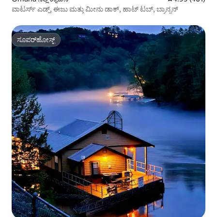
ವಾಟರ್ಸ್ ಎಡ್ಜ್, ಈಜು ಮತ್ತು ಮೀನು ಡಾಕ್, ಹಾಟ್ ಟಬ್, ಬ್ರಾನ್ಸನ್
ಸೂಪರ್‌ಹೋಸ್ಟ್
ಸೂಪರ್‌ಹೋಸ್ಟ್