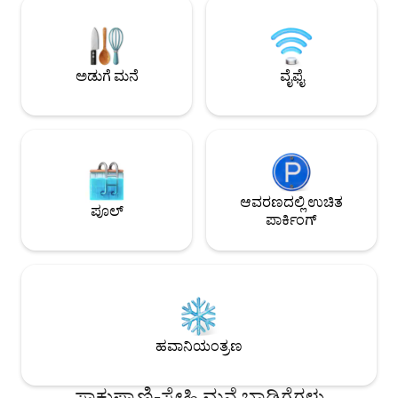
ಸೌಲಭ್ಯಗಳನ್ನು ನೋಡಲು ನೀವು ಸರಳವಾಗಿ
ಮರೆಮಾಡಲು ಅಥವಾ ಸಾಹಸ ಮಾಡಲು ಆಯ್ಕೆ
ಮಾಡಬಹುದು. ❄️ ನವೆಂಬರ್-ಜನವರಿ ತಿಂಗಳುಗಳಲ್ಲಿ
ಕ್ಯಾಬಿನ್‌ನಲ್ಲಿ ನಾವು ಕ್ರಿಸ್ಮಸ್ ಥೀಮ್ ಅನ್ನು ಹೊಂದಿದ್ದೇವೆ
ಅಡುಗೆ ಮನೆ
ವೈಫೈ
Insta ನಲ್ಲಿ ನಮ್ಮನ್ನು ಅನುಸರಿಸಿ!
@cozycabingetaway_Muskoka
ಆವರಣದಲ್ಲಿ ಉಚಿತ
ಪೂಲ್
ಪಾರ್ಕಿಂಗ್
ಹವಾನಿಯಂತ್ರಣ
ಸಾಕುಪ್ರಾಣಿ-ಸ್ನೇಹಿ ಮನೆ ಬಾಡಿಗೆಗಳು