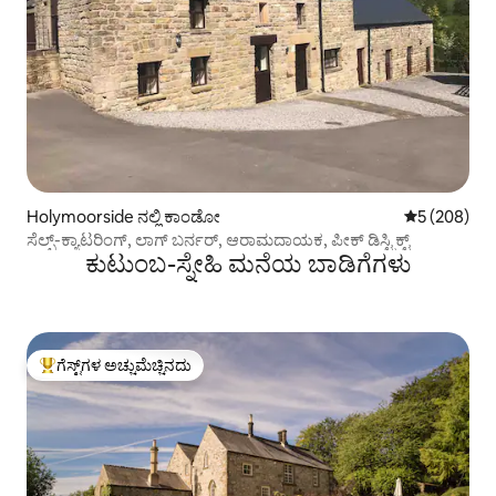
Holymoorside ನಲ್ಲಿ ಕಾಂಡೋ
5 ರಲ್ಲಿ 5 ಸರಾ
5 (208)
ಸೆಲ್ಫ್-ಕ್ಯಾಟರಿಂಗ್, ಲಾಗ್ ಬರ್ನರ್, ಆರಾಮದಾಯಕ, ಪೀಕ್ ಡಿಸ್ಟ್ರಿಕ್ಟ್
ಕುಟುಂಬ-ಸ್ನೇಹಿ ಮನೆಯ ಬಾಡಿಗೆಗಳು
ಗೆಸ್ಟ್‌ಗಳ ಅಚ್ಚುಮೆಚ್ಚಿನದು
ಗೆಸ್ಟ್‌ಗಳಿಗೆ ಅತಿ ಹೆಚ್ಚು ಅಚ್ಚುಮೆಚ್ಚಿನದು