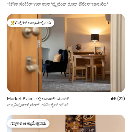
*ಟೌನ್ ಸೆಂಟರ್*ಏರ್ ಕಾನ್*ಪ್ರೈವೇಟ್ ರೂಫ್ ಟೆರೇಸ್*ಜಾಕುಝಿ*
ಗೆಸ್ಟ್‌ಗಳ ಅಚ್ಚುಮೆಚ್ಚಿನದು
ಗೆಸ್ಟ್‌ಗಳಿಗೆ ಅತಿ ಹೆಚ್ಚು ಅಚ್ಚುಮೆಚ್ಚಿನದು
Market Place ನಲ್ಲಿ ಅಪಾರ್ಟ್‌ಮಂಟ್
5 ರಲ್ಲಿ 5 ಸರ
5 (22)
ಮ್ಯಾನಿಫೋಲ್ಡ್ ಡೇಲ್, ಡರ್ಬಿಶೈರ್ ಹೌಸ್
ಗೆಸ್ಟ್‌ಗಳ ಅಚ್ಚುಮೆಚ್ಚಿನದು
ಗೆಸ್ಟ್‌ಗಳ ಅಚ್ಚುಮೆಚ್ಚಿನದು