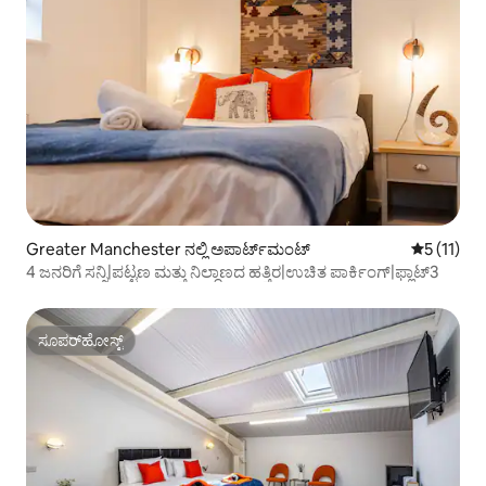
Greater Manchester ನಲ್ಲಿ ಅಪಾರ್ಟ್‌ಮಂಟ್
5 ರಲ್ಲಿ 5 ಸ
5 (11)
4 ಜನರಿಗೆ ಸನ್ನಿ|ಪಟ್ಟಣ ಮತ್ತು ನಿಲ್ದಾಣದ ಹತ್ತಿರ|ಉಚಿತ ಪಾರ್ಕಿಂಗ್|ಫ್ಲಾಟ್3
ಸೂಪರ್‌ಹೋಸ್ಟ್
ಸೂಪರ್‌ಹೋಸ್ಟ್