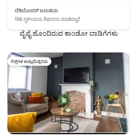
ಲೆಡಿಬೋವರ್ ಜಲಾಶಯ
166 ಸ್ಥಳೀಯರು ಶಿಫಾರಸು ಮಾಡಿದ್ದಾರೆ
ವೈಫೈ ಹೊಂದಿರುವ ಕಾಂಡೋ ಬಾಡಿಗೆಗಳು
ಗೆಸ್ಟ್‌ಗಳ ಅಚ್ಚುಮೆಚ್ಚಿನದು
ಗೆಸ್ಟ್‌ಗಳ ಅಚ್ಚುಮೆಚ್ಚಿನದು