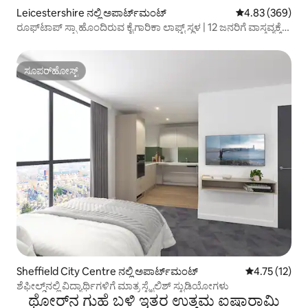
Leicestershire ನಲ್ಲಿ ಅಪಾರ್ಟ್‌ಮಂಟ್
5 ರಲ್ಲಿ 4.83 ಸರಾ
4.83 (369)
ರೂಫ್‌ಟಾಪ್ ಸ್ಪಾ ಹೊಂದಿರುವ ಕೈಗಾರಿಕಾ ಲಾಫ್ಟ್ ಸ್ಥಳ | 12 ಜನರಿಗೆ ವಾಸ್ತವ್ಯಕ್ಕೆ
ಸ್ಥಳಾವಕಾಶ
ಸೂಪರ್‌ಹೋಸ್ಟ್
ಸೂಪರ್‌ಹೋಸ್ಟ್
Sheffield City Centre ನಲ್ಲಿ ಅಪಾರ್ಟ್‌ಮಂಟ್
5 ರಲ್ಲಿ 4.75 ಸರ
4.75 (12)
ಶೆಫೀಲ್ಡ್‌ನಲ್ಲಿ ವಿದ್ಯಾರ್ಥಿಗಳಿಗೆ ಮಾತ್ರ ಸ್ಟೈಲಿಶ್ ಸ್ಟುಡಿಯೋಗಳು
ಥೋರ್‌ನ ಗುಹೆ ಬಳಿ ಇತರ ಉತ್ತಮ ಐಷಾರಾಮಿ