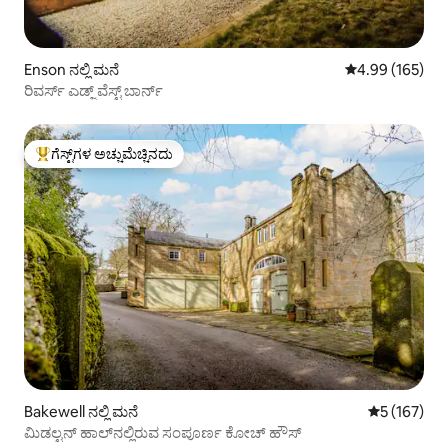
Enson ನಲ್ಲಿ ಮನೆ
5 ರಲ್ಲಿ 4.99 ಸರಾ
4.99 (165)
ರಿವರ್ಸ್ ಎಡ್ಜ್ ವೆಸ್ಟ್ ಬಾರ್ನ್
ಗೆಸ್ಟ್‌ಗಳ ಅಚ್ಚುಮೆಚ್ಚಿನದು
ಗೆಸ್ಟ್‌ಗಳಿಗೆ ಅತಿ ಹೆಚ್ಚು ಅಚ್ಚುಮೆಚ್ಚಿನದು
Bakewell ನಲ್ಲಿ ಮನೆ
5 ರಲ್ಲಿ 5 ಸರಾ
5 (167)
ಮಿಡಲ್ಟನ್ ಹಾಲ್‌ನಲ್ಲಿರುವ ಸಂಪೂರ್ಣ ಕೋಚ್ ಹೌಸ್