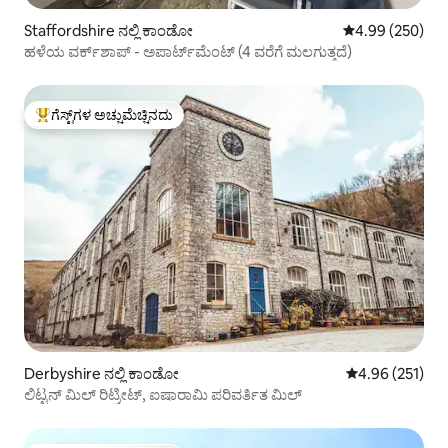
Staffordshire ನಲ್ಲಿ ಕಾಂಡೋ
5 ರಲ್ಲಿ 4.99 ಸರಾ
4.99 (250)
ಹಳೆಯ ವರ್ಕ್‌ಶಾಪ್ - ಅಪಾರ್ಟ್‌ಮೆಂಟ್ (4 ವರೆಗೆ ಮಲಗುತ್ತದೆ)
ಗೆಸ್ಟ್‌ಗಳ ಅಚ್ಚುಮೆಚ್ಚಿನದು
ಗೆಸ್ಟ್‌ಗಳಿಗೆ ಅತಿ ಹೆಚ್ಚು ಅಚ್ಚುಮೆಚ್ಚಿನದು
Derbyshire ನಲ್ಲಿ ಕಾಂಡೋ
5 ರಲ್ಲಿ 4.96 ಸರಾ
4.96 (251)
ಲಿಟ್ಟನ್ ಮಿಲ್ ರಿಟ್ರೀಟ್, ಐಷಾರಾಮಿ ಪರಿವರ್ತಿತ ಮಿಲ್