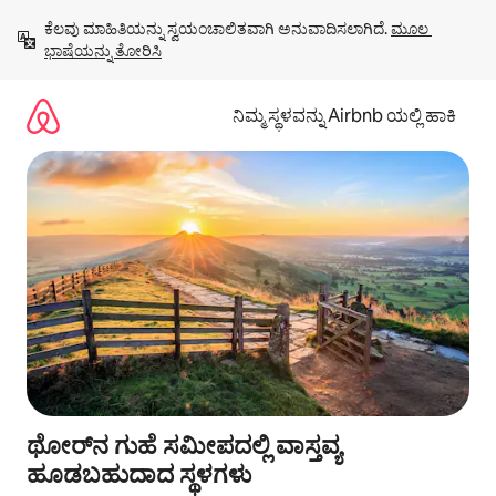
ವಿಷಯಕ್ಕೆ
ಕೆಲವು ಮಾಹಿತಿಯನ್ನು ಸ್ವಯಂಚಾಲಿತವಾಗಿ ಅನುವಾದಿಸಲಾಗಿದೆ. 
ಮೂಲ 
ಹೋಗಿ
ಭಾಷೆಯನ್ನು ತೋರಿಸಿ
ನಿಮ್ಮ ಸ್ಥಳವನ್ನು Airbnb ಯಲ್ಲಿ ಹಾಕಿ
ಥೋರ್‌ನ ಗುಹೆ ಸಮೀಪದಲ್ಲಿ ವಾಸ್ತವ್ಯ
ಹೂಡಬಹುದಾದ ಸ್ಥಳಗಳು