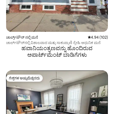
ಚಾರ್ಲ್ಸ್‌ಟೌನ್ ನಲ್ಲಿ ಮನೆ
5 ರಲ್ಲಿ 4.94 ಸರಾ
4.94 (102)
ಚಾರ್ಲ್‌ಟೌನ್‌ನಲ್ಲಿ ವಿಶಾಲವಾದ ಮತ್ತು ಸಾಕುಪ್ರಾಣಿ ಸ್ನೇಹಿ ಆಧುನಿಕ ಮನೆ
ಹವಾನಿಯಂತ್ರಣವನ್ನು ಹೊಂದಿರುವ
ಅಪಾರ್ಟ್‌ಮೆಂಟ್‌ ಬಾಡಿಗೆಗಳು
ಗೆಸ್ಟ್‌ಗಳ ಅಚ್ಚುಮೆಚ್ಚಿನದು
ಗೆಸ್ಟ್‌ಗಳ ಅಚ್ಚುಮೆಚ್ಚಿನದು