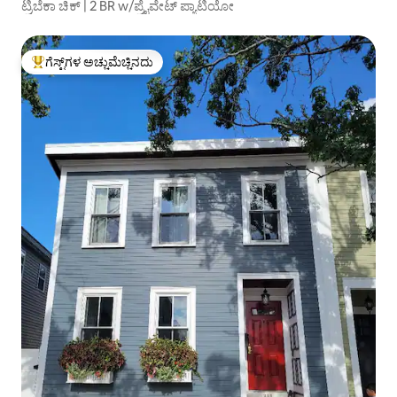
ಟ್ರಿಬೆಕಾ ಚಿಕ್ | 2 BR w/ಪ್ರೈವೇಟ್ ಪ್ಯಾಟಿಯೋ
ಗೆಸ್ಟ್‌ಗಳ ಅಚ್ಚುಮೆಚ್ಚಿನದು
ಗೆಸ್ಟ್‌ಗಳಿಗೆ ಅತಿ ಹೆಚ್ಚು ಅಚ್ಚುಮೆಚ್ಚಿನದು