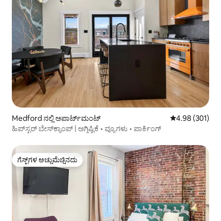
Medford ನಲ್ಲಿ ಅಪಾರ್ಟ್‌ಮಂಟ್
5 ರಲ್ಲಿ 4.98 ಸರಾ
4.98 (301)
ಹಿಪ್‌ಸ್ಟರ್ ಬೇಸ್‌ಕ್ಯಾಂಪ್ | ಅಗ್ಗಿಷ್ಟಿಕೆ • ವ್ಯೂಗಳು • ಪಾರ್ಕಿಂಗ್
ಗೆಸ್ಟ್‌ಗಳ ಅಚ್ಚುಮೆಚ್ಚಿನದು
ಗೆಸ್ಟ್‌ಗಳ ಅಚ್ಚುಮೆಚ್ಚಿನದು