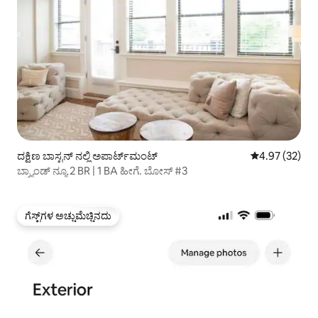
ದಕ್ಷಿಣ ಬಾಸ್ಟನ್ ನಲ್ಲಿ ಅಪಾರ್ಟ್‌ಮಂಟ್
5 ರಲ್ಲಿ 4.97 ಸರ
4.97 (32)
ಬ್ರ್ಯಾಂಡ್ ನ್ಯೂ 2 BR | 1 BA ಹೀಗೆ. ಬೋಸ್ #3
ಗೆಸ್ಟ್‌ಗಳ ಅಚ್ಚುಮೆಚ್ಚಿನದು
ಗೆಸ್ಟ್‌ಗಳ ಅಚ್ಚುಮೆಚ್ಚಿನದು