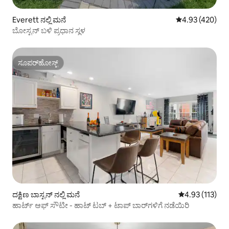
Everett ನಲ್ಲಿ ಮನೆ
5 ರಲ್ಲಿ 4.93 ಸರಾ
4.93 (420)
ಬೋಸ್ಟನ್ ಬಳಿ ಪ್ರಧಾನ ಸ್ಥಳ
ಸೂಪರ್‌ಹೋಸ್ಟ್
ಸೂಪರ್‌ಹೋಸ್ಟ್
ದಕ್ಷಿಣ ಬಾಸ್ಟನ್ ನಲ್ಲಿ ಮನೆ
5 ರಲ್ಲಿ 4.93 ಸರಾ
4.93 (113)
ಹಾರ್ಟ್ ಆಫ್ ಸೌಟೀ - ಹಾಟ್ ಟಬ್ + ಟಾಪ್ ಬಾರ್‌ಗಳಿಗೆ ನಡೆಯಿರಿ