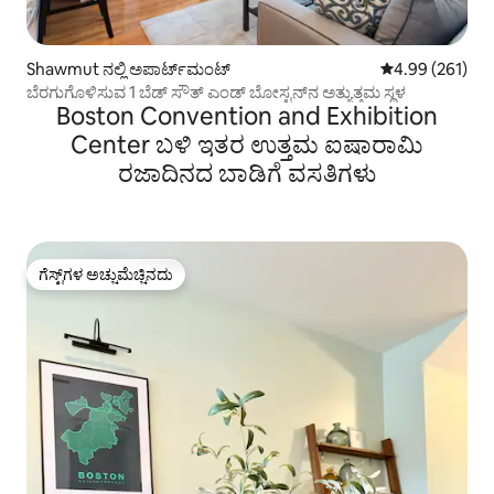
Shawmut ನಲ್ಲಿ ಅಪಾರ್ಟ್‌ಮಂಟ್
5 ರಲ್ಲಿ 4.99 ಸರಾ
4.99 (261)
ಬೆರಗುಗೊಳಿಸುವ 1 ಬೆಡ್ ಸೌತ್ ಎಂಡ್ ಬೋಸ್ಟನ್‌ನ ಅತ್ಯುತ್ತಮ ಸ್ಥಳ
Boston Convention and Exhibition
Center ಬಳಿ ಇತರ ಉತ್ತಮ ಐಷಾರಾಮಿ
ರಜಾದಿನದ ಬಾಡಿಗೆ ವಸತಿಗಳು
ಗೆಸ್ಟ್‌ಗಳ ಅಚ್ಚುಮೆಚ್ಚಿನದು
ಗೆಸ್ಟ್‌ಗಳ ಅಚ್ಚುಮೆಚ್ಚಿನದು