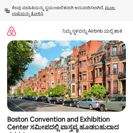
ವಿಷಯಕ್ಕೆ
ಕೆಲವು ಮಾಹಿತಿಯನ್ನು ಸ್ವಯಂಚಾಲಿತವಾಗಿ ಅನುವಾದಿಸಲಾಗಿದೆ. 
ಮೂಲ 
ಹೋಗಿ
ಭಾಷೆಯನ್ನು ತೋರಿಸಿ
ನಿಮ್ಮ ಸ್ಥಳವನ್ನು Airbnb ಯಲ್ಲಿ ಹಾಕಿ
Boston Convention and Exhibition
Center ಸಮೀಪದಲ್ಲಿ ವಾಸ್ತವ್ಯ ಹೂಡಬಹುದಾದ