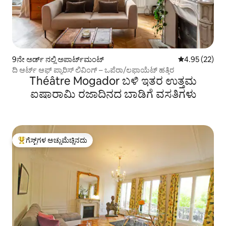
9ನೇ ಅರ್ಡ್ ನಲ್ಲಿ ಅಪಾರ್ಟ್‌ಮಂಟ್
5 ರಲ್ಲಿ 4.95 ಸರ
4.95 (22)
ದಿ ಆರ್ಟ್ ಆಫ್ ಪ್ಯಾರಿಸ್ ಲಿವಿಂಗ್ – ಒಪೆರಾ/ಲಫಾಯೆಟ್ ಹತ್ತಿರ
Théâtre Mogador ಬಳಿ ಇತರ ಉತ್ತಮ
ಐಷಾರಾಮಿ ರಜಾದಿನದ ಬಾಡಿಗೆ ವಸತಿಗಳು
ಗೆಸ್ಟ್‌ಗಳ ಅಚ್ಚುಮೆಚ್ಚಿನದು
ಗೆಸ್ಟ್‌ಗಳಿಗೆ ಅತಿ ಹೆಚ್ಚು ಅಚ್ಚುಮೆಚ್ಚಿನದು