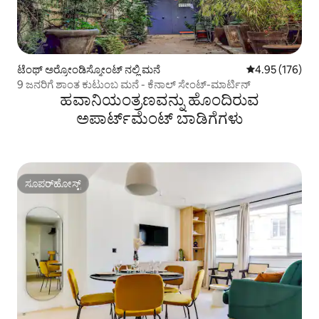
ಟೆಂಥ್ ಅರ್ರೋಂಡಿಸ್ಮೋಂಟ್ ನಲ್ಲಿ ಮನೆ
5 ರಲ್ಲಿ 4.95 ಸರಾ
4.95 (176)
9 ಜನರಿಗೆ ಶಾಂತ ಕುಟುಂಬ ಮನೆ - ಕೆನಾಲ್ ಸೇಂಟ್-ಮಾರ್ಟಿನ್
ಹವಾನಿಯಂತ್ರಣವನ್ನು ಹೊಂದಿರುವ
ಅಪಾರ್ಟ್‌ಮೆಂಟ್‌ ಬಾಡಿಗೆಗಳು
ಸೂಪರ್‌ಹೋಸ್ಟ್
ಸೂಪರ್‌ಹೋಸ್ಟ್