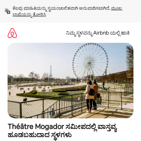
ವಿಷಯಕ್ಕೆ
ಕೆಲವು ಮಾಹಿತಿಯನ್ನು ಸ್ವಯಂಚಾಲಿತವಾಗಿ ಅನುವಾದಿಸಲಾಗಿದೆ. 
ಮೂಲ 
ಹೋಗಿ
ಭಾಷೆಯನ್ನು ತೋರಿಸಿ
ನಿಮ್ಮ ಸ್ಥಳವನ್ನು Airbnb ಯಲ್ಲಿ ಹಾಕಿ
Théâtre Mogador ಸಮೀಪದಲ್ಲಿ ವಾಸ್ತವ್ಯ
ಹೂಡಬಹುದಾದ ಸ್ಥಳಗಳು