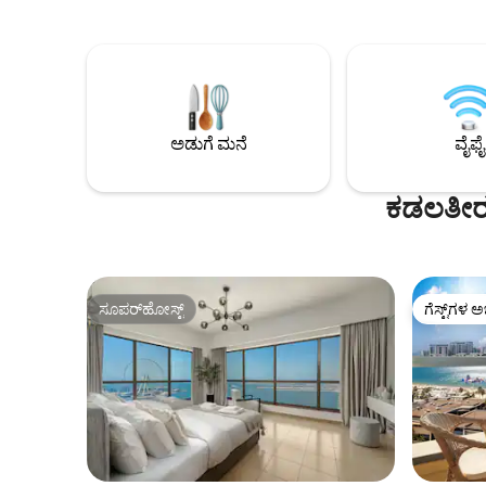
ಮುಂದೆಯೇ ಇರುವ ಪ್ರಸಿದ್ಧ ವೀಕ್ಷಣಾ ಚಕ್ರವನ್ನು
ಬ್ಲೂವಾಟರ್ಸ್ ದ್ವೀ
ಆನಂದಿಸಬಹುದು. ಸ್ಟುಡಿಯೋದಲ್ಲಿ 4 ಅತಿಥಿಗಳವರೆಗೆ
ನೆಲೆಗೊಂಡಿದೆ,
ವಾಸಿಸಬಹುದು, ಇದರಲ್ಲಿ ಇವು ಇರುತ್ತವೆ: 🛌 1 ಕ್ವೀನ್
ಸುಲಭವಾಗಿ ಅನ
ಬೆಡ್ — 1.6 × 2 ಮೀ 🛋️ 1 ಸೋಫಾ ಬೆಡ್ — 1.4 × 2
ಮತ್ತು ಎಲ್ಲ
ಮೀ ಒಳಗೆ, ನೀವು ಪ್ರಕಾಶಮಾನವಾದ ಸಮುದ್ರ-
ಜುಮೇರಾ, ದ
ನೋಟವಿರುವ ಲೌಂಜ್, ಕೆಲಸದ ಮೇಜು, ಸ್ಮಾರ್ಟ್
ಬುರ್ಜ್ ಖ
ಟಿವಿ, ಪುಟ್ಟ ಅಡುಗೆಮನೆ, ಕ್ಯಾಪ್ಸೂಲ್ ಕಾಫಿ ಯಂತ್ರ,
ಅಡುಗೆ ಮನೆ
ವೈಫೈ
ಆಕರ್ಷಣೆಗಳಿ
ವಾಷಿಂಗ್ ಮೆಷಿನ್ ಅನ್ನು ಕಾಣುತ್ತೀರಿ。
ಕಡಲತೀರ 
ಸೂಪರ್‌ಹೋಸ್ಟ್
ಗೆಸ್ಟ್‌ಗಳ ಅ
ಸೂಪರ್‌ಹೋಸ್ಟ್
ಗೆಸ್ಟ್‌ಗಳ ಅ