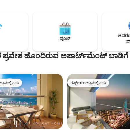
ಎಲ್ಲಾ ಪೀಠೋಪಕರಣಗಳು ಹೊಚ್ಚ ಹೊಸದಾ
ಪಕ್ಕೆ ನಡೆದಾಡಿ. ಸಂಪೂರ್ಣವಾಗಿ
ಕಡಲತೀರಕ್ಕೆ ಮೆಟ್ಟಿಲುಗಳು. ಬೆಡ್‌ರೂಮ್‌ಗಳು ಮತ್ತು
 ಗೆಸ್ಟ್‌ಗಳು ಮತ್ತು ದುಬೈ ಅನ್ನು
ಬಾಲ್ಕನಿ ಎರಡರಿಂದಲೂ ಗೆಸ್ಟ್‌ಗಳು ವೀಕ್ಷಣೆ
್ವೇಷಿಸಿ. ನಿಮ್ಮ ಕಾರಿನಲ್ಲಿ ಹಾಪ್ ಮಾಡಿ
ಮೆಚ್ಚುವಾಗ ತಮ್ಮ ಬೆಳಗಿನ ಕಾಫಿಯನ್ನು
ಾ ನಿಮಿಷಗಳ ದೂರದಲ್ಲಿರುವ ಪಾಮ್
ಆನಂದಿಸಬಹುದು. ಡೈನಿಂಗ್ ಟೇಬಲ್ ಆರು
ುಬೈ ಮರೀನಾ, ದುಬೈ ಮಾಲ್ ಮತ್ತು
ಆಸನಗಳನ್ನು ಆರಾಮವಾಗಿ ಹೊಂದಿದೆ.
ಲೀಫಾದಂತಹ ಇತರ ಸಾಂಪ್ರದಾಯಿಕ
ಅಡುಗೆಮನೆಯು ಅಗತ್ಯವಿರುವ ಎಲ್ಲಾ
ಆವರಣದ
ಪೂಲ್
ಗೆ ಭೇಟಿ ನೀಡಿ.
ಉಪಕರಣಗಳೊಂದಿಗೆ ಬರುತ್
ಪಾ
ಪ್ರವೇಶ ಹೊಂದಿರುವ ಅಪಾರ್ಟ್‌ಮೆಂಟ್ ಬಾಡಿಗೆ
ಚ್ಚುಮೆಚ್ಚಿನದು
ಗೆಸ್ಟ್‌ಗಳ ಅಚ್ಚುಮೆಚ್ಚಿನದು
ಚ್ಚುಮೆಚ್ಚಿನದು
ಗೆಸ್ಟ್‌ಗಳ ಅಚ್ಚುಮೆಚ್ಚಿನದು