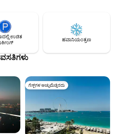
ಗಿವೆ,
ಲಾಂಡ್ರಿ, ಫಾರ್ಮಸಿ ಮತ್ತು ಕ್ಲಿನಿಕ್ ಕಟ್ಟಡದಿಂದ ಕೆಲವೇ
ಮೆಟ್ಟಿಲುಗಳಷ್ಟು ದೂರದಲ್ಲಿವೆ. ನೆರೆಹೊರೆಯನ್ನು ಸುತ್ತಲು
ಗಳನ್ನು
ನೀವು ಬಾಡಿಗೆ ಬೈಕ್ ಅಥವಾ ವಿಹಾರ ನೌಕೆಯನ್ನು
ತೆಗೆದುಕೊಳ್ಳಬಹುದು. ತಾಳೆ ಮತ್ತು ದುಬೈ ಮಾಲ್
ಬುರ್ಜ್ ಖಲೀಫಾಗೆ ಹೋಗುವ ಟ್ರಾಮ್ ಮತ್ತು ಮೆಟ್ರೋ
2 ನಿಮಿಷಗಳ ದೂರದಲ್ಲಿದೆ. ಪೂಲ್‌ಗಳು/ ಜಿಮ್‌ ಗೆ
ಉಚಿತ ಪ್ರವೇಶ.
ಲ್ಲಿ ಉಚಿತ
ಹವಾನಿಯಂತ್ರಣ
ತದೆ. ದುಬೈಗೆ ಸುಸ್ವಾಗತ
ರ್ಕಿಂಗ್
 ವಸತಿಗಳು
ಗೆಸ್ಟ್‌ಗಳ ಅಚ್ಚುಮೆಚ್ಚಿನದು
ಗೆಸ್ಟ್‌ಗಳ ಅಚ್ಚುಮೆಚ್ಚಿನದು