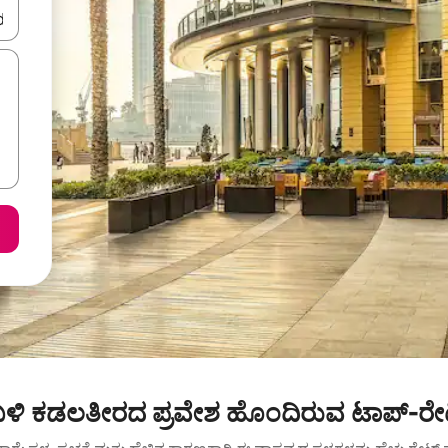
ಂದಿಗೆ ನ್ಯಾವಿಗೇಟ್ ಮಾಡಿ ಅಥವಾ ಸ್ಪರ್ಶ ಅಥವಾ ಸ್ವೈಪ್ ಗೆಸ್ಚರ್‌ಗಳ ಮೂಲಕ ಅನ್ವೇಷಿಸಿ.
ಳಿ ಕಡಲತೀರದ ಪ್ರವೇಶ ಹೊಂದಿರುವ ಟಾಪ್-ರೇಟ