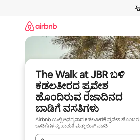
ವಿಷಯಕ್ಕೆ
ಹೋಗಿ
The Walk at JBR ಬಳಿ
ಕಡಲತೀರದ ಪ್ರವೇಶ
ಹೊಂದಿರುವ ರಜಾದಿನದ
ಬಾಡಿಗೆ ವಸತಿಗಳು
Airbnb ಯಲ್ಲಿ ಅನನ್ಯವಾದ ಕಡಲತೀರಕ್ಕೆ ಪ್ರವೇಶ ಹೊಂದಿರ
ಬಾಡಿಗೆಗಳನ್ನು ಹುಡುಕಿ ಮತ್ತು ಬುಕ್ ಮಾಡಿ
ಸ್ಥಳ