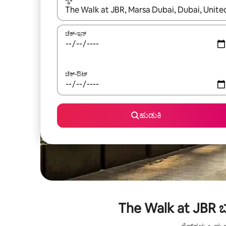
ಫಲಿತಾಂಶಗಳು ಲಭ್ಯವಿರುವಾಗ, ಅಪ್ ಮತ್ತು ಡೌನ್ ಬಾಣದ ಕೀಲಿಗಳೊ
ಚೆಕ್-ಇನ್
ಚೆಕ್-ಔಟ್
ಹುಡುಕಿ
The Walk at JBR ಬ