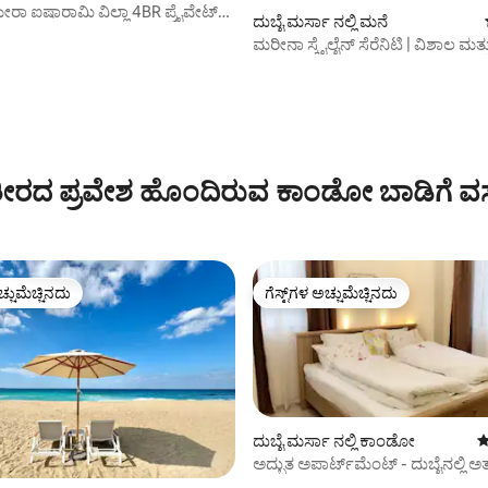
ರಾ ಐಷಾರಾಮಿ ವಿಲ್ಲಾ 4BR ಪ್ರೈವೇಟ್
ದುಬೈ ಮರ್ಸಾ ನಲ್ಲಿ ಮನೆ
್
ಮರೀನಾ ಸ್ಕೈಲೈನ್ ಸೆರೆನಿಟಿ | ವಿಶಾಲ ಮತ್ತ
ಪ್ರಕಾಶಮಾನ
ರದ ಪ್ರವೇಶ ಹೊಂದಿರುವ ಕಾಂಡೋ ಬಾಡಿಗೆ ವ
ಚ್ಚುಮೆಚ್ಚಿನದು
ಗೆಸ್ಟ್‌ಗಳ ಅಚ್ಚುಮೆಚ್ಚಿನದು
ಚ್ಚುಮೆಚ್ಚಿನದು
ಗೆಸ್ಟ್‌ಗಳ ಅಚ್ಚುಮೆಚ್ಚಿನದು
ದುಬೈ ಮರ್ಸಾ ನಲ್ಲಿ ಕಾಂಡೋ
5
ಅದ್ಭುತ ಅಪಾರ್ಟ್‌ಮೆಂಟ್ - ದುಬೈನಲ್ಲಿ ಅತ್ಯ