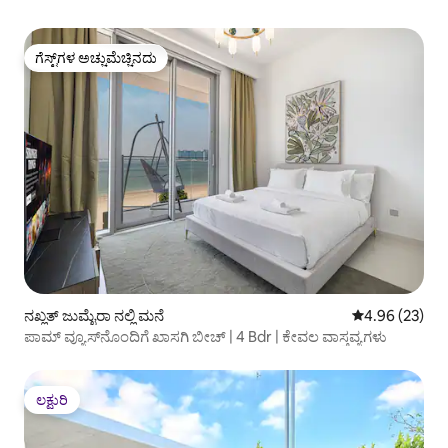
ಗೆಸ್ಟ್‌ಗಳ ಅಚ್ಚುಮೆಚ್ಚಿನದು
ಗೆಸ್ಟ್‌ಗಳ ಅಚ್ಚುಮೆಚ್ಚಿನದು
ನಖ್ಲತ್ ಜುಮೈರಾ ನಲ್ಲಿ ಮನೆ
5 ರಲ್ಲಿ 4.96 ಸರ
4.96 (23)
ಪಾಮ್ ವ್ಯೂಸ್‌ನೊಂದಿಗೆ ಖಾಸಗಿ ಬೀಚ್ | 4 Bdr | ಕೇವಲ ವಾಸ್ತವ್ಯಗಳು
ಲಕ್ಷುರಿ
ಲಕ್ಷುರಿ