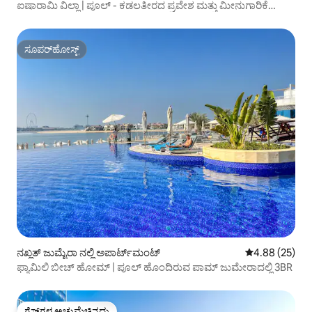
ಐಷಾರಾಮಿ ವಿಲ್ಲಾ | ಪೂಲ್ - ಕಡಲತೀರದ ಪ್ರವೇಶ ಮತ್ತು ಮೀನುಗಾರಿಕೆ
ವಲಯ
ಸೂಪರ್‌ಹೋಸ್ಟ್
ಸೂಪರ್‌ಹೋಸ್ಟ್
ನಖ್ಲತ್ ಜುಮೈರಾ ನಲ್ಲಿ ಅಪಾರ್ಟ್‌ಮಂಟ್
5 ರಲ್ಲಿ 4.88 ಸರ
4.88 (25)
ಫ್ಯಾಮಿಲಿ ಬೀಚ್ ಹೋಮ್ | ಪೂಲ್ ಹೊಂದಿರುವ ಪಾಮ್ ಜುಮೇರಾದಲ್ಲಿ 3BR
ಗೆಸ್ಟ್‌ಗಳ ಅಚ್ಚುಮೆಚ್ಚಿನದು