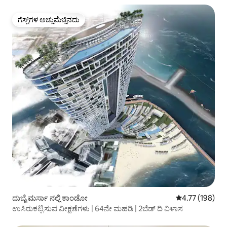
ಗೆಸ್ಟ್‌ಗಳ ಅಚ್ಚುಮೆಚ್ಚಿನದು
ಗೆಸ್ಟ್‌ಗಳ ಅಚ್ಚುಮೆಚ್ಚಿನದು
ದುಬೈ ಮರ್ಸಾ ನಲ್ಲಿ ಕಾಂಡೋ
5 ರಲ್ಲಿ 4.77 ಸರಾ
4.77 (198)
ಉಸಿರುಕಟ್ಟಿಸುವ ವೀಕ್ಷಣೆಗಳು | 64ನೇ ಮಹಡಿ | 2ಬೆಡ್ ದಿ ವಿಳಾಸ