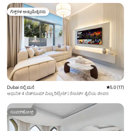
ಗೆಸ್ಟ್‌ಗಳ ಅಚ್ಚುಮೆಚ್ಚಿನದು
ಗೆಸ್ಟ್‌ಗಳ ಅಚ್ಚುಮೆಚ್ಚಿನದು
Dubai ನಲ್ಲಿ ಮನೆ
5 ರಲ್ಲಿ 5.0 ಸ
5.0 (17)
ಆಧುನಿಕ 4 ಬೆಡ್‌ರೂಮ್ ವಿಲ್ಲಾ ರಿಟ್ರೀಟ್ | ರೆಸಾರ್ಟ್ ಶೈಲಿಯ ಜೀವನ
ಸೂಪರ್‌ಹೋಸ್ಟ್
ಸೂಪರ್‌ಹೋಸ್ಟ್