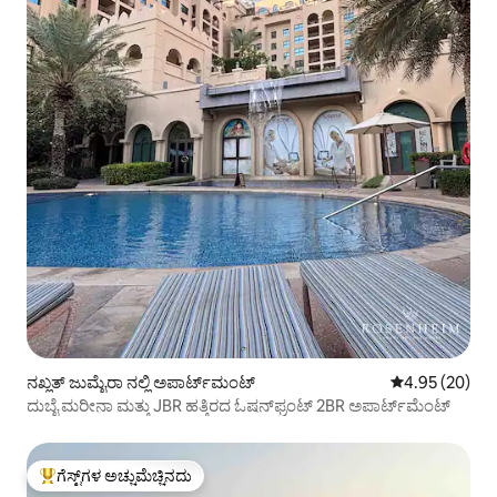
ನಖ್ಲತ್ ಜುಮೈರಾ ನಲ್ಲಿ ಅಪಾರ್ಟ್‌ಮಂಟ್
5 ರಲ್ಲಿ 4.95 ಸರ
4.95 (20)
ದುಬೈ ಮರೀನಾ ಮತ್ತು JBR ಹತ್ತಿರದ ಓಷನ್‌ಫ್ರಂಟ್ 2BR ಅಪಾರ್ಟ್‌ಮೆಂಟ್
ಗೆಸ್ಟ್‌ಗಳ ಅಚ್ಚುಮೆಚ್ಚಿನದು
ಗೆಸ್ಟ್‌ಗಳಿಗೆ ಅತಿ ಹೆಚ್ಚು ಅಚ್ಚುಮೆಚ್ಚಿನದು