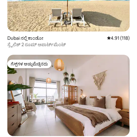
Dubai ನಲ್ಲಿ ಕಾಂಡೋ
5 ರಲ್ಲಿ 4.91 ಸರಾ
4.91 (118)
ಸ್ಟೈಲಿಶ್ 2 ರೂಮ್ ಅಪಾರ್ಟ್‌ಮೆಂಟ್
ಗೆಸ್ಟ್‌ಗಳ ಅಚ್ಚುಮೆಚ್ಚಿನದು
ಗೆಸ್ಟ್‌ಗಳ ಅಚ್ಚುಮೆಚ್ಚಿನದು