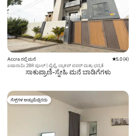
Accra ನಲ್ಲಿ ಮನೆ
5 ರಲ್ಲಿ 5.0 
5.0 (4)
ಐಷಾರಾಮಿ 2BR ಪೂಲ್ | ವೈಫೈ, ಬ್ಯಾಕಪ್ ಪವರ್ ಮತ್ತು ಭದ್ರತೆ
ಸಾಕುಪ್ರಾಣಿ-ಸ್ನೇಹಿ ಮನೆ ಬಾಡಿಗೆಗಳು
ಗೆಸ್ಟ್‌ಗಳ ಅಚ್ಚುಮೆಚ್ಚಿನದು
ಗೆಸ್ಟ್‌ಗಳ ಅಚ್ಚುಮೆಚ್ಚಿನದು