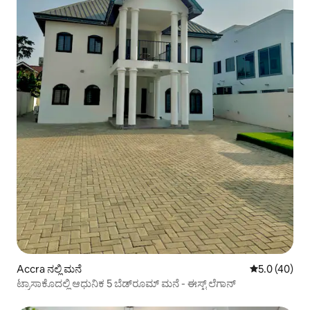
Accra ನಲ್ಲಿ ಮನೆ
5 ರಲ್ಲಿ 5.0 ಸರ
5.0 (40)
ಟ್ರಾಸಾಕೊದಲ್ಲಿ ಆಧುನಿಕ 5 ಬೆಡ್‌ರೂಮ್ ಮನೆ - ಈಸ್ಟ್ ಲೆಗಾನ್