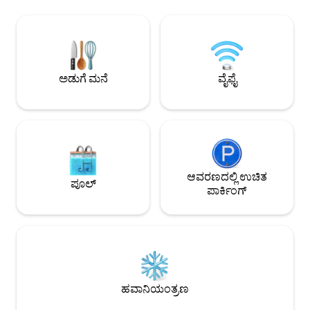
ಅನುಕೂಲಕರವಾಗಿದೆ. ಇದು ವಿಮಾನ ನಿಲ್ದಾಣದ
ಸಮುದಾಯ, 24/7 ಭದ್ರತೆ 🛌 2 ಬೆಡ್‌ರೂಮ್
ಹಿಂಭಾಗದಲ್ಲಿದೆ ಮತ್ತು ಈಸ್ಟ್ ಲೆಗಾನ್, ಕಂಟೋನ್ಮೆಂಟ್ಸ್
1.5 ಸ್ನಾನದ ಕೋಣೆಗಳು
ಮತ್ತು ಲ್ಯಾಬೊನ್‌ನಿಂದ 10 ನಿಮಿಷಗಳಿಗಿಂತ ಕಡಿಮೆ
ಹವಾನಿಯಂತ್ರಣ 📶 ಉಚಿತ ಸ್ಟಾರ್‌ಲಿಂಕ್ ವೈಫೈ,
ದೂರದಲ್ಲಿದೆ. ನಾವು ನಮ್ಮ ಸಣ್ಣ ಕುಟುಂಬಕ್ಕಾಗಿ ಈ
ನೆಟ್‌ಫ್ಲಿಕ್ಸ್, IPTV 🔌 ಯೂನಿವರ್ಸಲ್ ಎಲೆಕ್ಟ್ರಿಕಲ್
ಮನೆಯನ್ನು ನಿರ್ಮಿಸಿದ್ದೇವೆ - ಈಗ, ನಾವು ಪಟ್ಟಣದಿಂದ
ಸಾಕೆಟ್‌ಗಳು 🏋️ ಜಿಮ್ ಮತ್ತು ಪೂಲ್ (ಹೆಚ್ಚುವರಿ ಶುಲ್ಕ)
ಹೊರಗಿರುವಾಗ ನಾವು ನಮ್ಮ ಸ್ಥಳವನ್ನು ಗೆಸ್ಟ್‌ಗಳಿಗೆ
ಅಕ್ರಾದಲ್ಲಿ ಚಿಂತೆಯಿಲ್ಲದ ವ
ಅಡುಗೆ ಮನೆ
ವೈಫೈ
ತೆರೆಯುತ್ತೇವೆ. ನಮ್ಮ ಮನೆಯನ್ನು ಆನಂದಿಸಿ! 💕
ಆವರಣದಲ್ಲಿ ಉಚಿತ
ಪೂಲ್
ಪಾರ್ಕಿಂಗ್
ಹವಾನಿಯಂತ್ರಣ