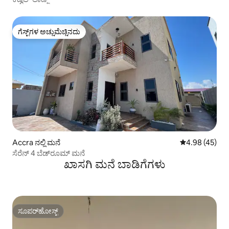
ಗೆಸ್ಟ್‌ಗಳ ಅಚ್ಚುಮೆಚ್ಚಿನದು
ಗೆಸ್ಟ್‌ಗಳ ಅಚ್ಚುಮೆಚ್ಚಿನದು
Accra ನಲ್ಲಿ ಮನೆ
5 ರಲ್ಲಿ 4.98 ಸರ
4.98 (45)
ಸೆರೆನ್ 4 ಬೆಡ್‌ರೂಮ್ ಮನೆ
ಖಾಸಗಿ ಮನೆ ಬಾಡಿಗೆಗಳು
ಸೂಪರ್‌ಹೋಸ್ಟ್
ಸೂಪರ್‌ಹೋಸ್ಟ್