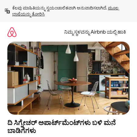
ವಿಷಯಕ್ಕೆ
ಕೆಲವು ಮಾಹಿತಿಯನ್ನು ಸ್ವಯಂಚಾಲಿತವಾಗಿ ಅನುವಾದಿಸಲಾಗಿದೆ. 
ಮೂಲ 
ಹೋಗಿ
ಭಾಷೆಯನ್ನು ತೋರಿಸಿ
ನಿಮ್ಮ ಸ್ಥಳವನ್ನು Airbnb ಯಲ್ಲಿ ಹಾಕಿ
ದಿ ಸಿಗ್ನೇಚರ್ ಅಪಾರ್ಟ್‌ಮೆಂಟ್‌ಗಳು ಬಳಿ ಮನೆ
ಬಾಡಿಗೆಗಳು