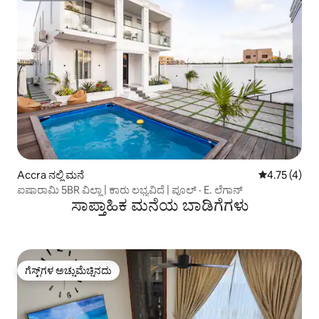
Accra ನಲ್ಲಿ ಮನೆ
5 ರಲ್ಲಿ 4.75 
4.75 (4)
ಐಷಾರಾಮಿ 5BR ವಿಲ್ಲಾ | ಕಾರು ಲಭ್ಯವಿದೆ | ಪೂಲ್ · E. ಲೆಗಾನ್
ಸಾಪ್ತಾಹಿಕ ಮನೆಯ ಬಾಡಿಗೆಗಳು
ಗೆಸ್ಟ್‌ಗಳ ಅಚ್ಚುಮೆಚ್ಚಿನದು
ಗೆಸ್ಟ್‌ಗಳ ಅಚ್ಚುಮೆಚ್ಚಿನದು