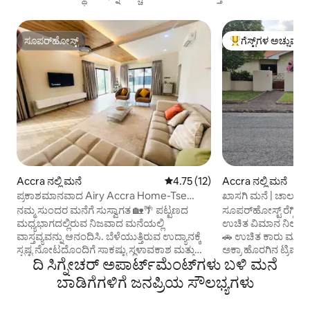
ಸೂಪರ್‌ಹೋಸ್ಟ್
ಗೆಸ್ಟ್‌ಗಳ ಅಚ್ಚುಮೆಚ್
ಸೂಪರ್‌ಹೋಸ್ಟ್
ಗೆಸ್ಟ್‌ಗಳಿಗೆ ಅತಿ ಹೆಚ್ಚು
Accra ನಲ್ಲಿ ಮನೆ
5 ರಲ್ಲಿ 4.75 ಸರಾಸರಿ ರೇಟಿಂಗ್, 12 ವಿ
4.75 (12)
Accra ನಲ್ಲಿ ಮನೆ
ಪ್ರಕಾಶಮಾನವಾದ Airy Accra Home-Tse
ಖಾಸಗಿ ಮನೆ | ಚಾಲಕ, 
Addo
ವೇಗದ ವೈಫೈ
ನಮ್ಮ ಸುಂದರ ಮನೆಗೆ ಸುಸ್ವಾಗತ 🏡🌴 ಪಟ್ಟಣದ
ಸೂಪರ್‌ಹೋಸ್ಟ್ ರೆಗ್ಗಿ
ಮಧ್ಯಭಾಗದಲ್ಲಿರುವ ನಿಜವಾದ ಮನೆಯಲ್ಲಿ
ಉಚಿತ ವಿಮಾನ ನಿಲ್ದಾಣ 
ವಾಸ್ತವ್ಯವನ್ನು ಆನಂದಿಸಿ. ಬೆಳೆಯುತ್ತಿರುವ ಉದ್ಯಾನಕ್ಕೆ
🚗 ಉಚಿತ ಕಾರು ಮತ್ತು
ಸ್ಪಷ್ಟ ನೋಟದೊಂದಿಗೆ ಸಾಕಷ್ಟು ಸ್ಥಳಾವಕಾಶ ಮತ್ತು
ಅಕ್ರಾ ಹೊರಗಿನ ಟ್ರಿಪ್‌ಗಳಿ
ದಿ ಸಿಗ್ನೇಚರ್ ಅಪಾರ್ಟ್‌ಮೆಂಟ್‌ಗಳು ಬಳಿ ಮನೆ
ನೈಸರ್ಗಿಕ ಬೆಳಕನ್ನು ಮನಸ್ಸಿನಲ್ಲಿಟ್ಟುಕೊಂಡು
ಉಚಿತ ಅಡುಗೆಯವರು (ದಿ
ವಿನ್ಯಾಸಗೊಳಿಸಲಾಗಿದೆ. ಸಾಕಷ್ಟು ಅಲಭ್ಯತೆ, ಶಾಂತಿ
🥞 ಉಚಿತ ಬ್ರೇಕ್‌ಫಾಸ್ಟ್
ಬಾಡಿಗೆಗಳಿಗೆ ಜನಪ್ರಿಯ ಸೌಲಭ್ಯಗಳು
ಮತ್ತು ಸಂಪರ್ಕಿಸಲು ಸ್ತಬ್ಧತೆಯನ್ನು ಆನಂದಿಸುವ ಸಣ್ಣ
ಪ್ಯಾನ್‌ಕೇಕ್‌ಗಳು, ಮೊಟ್
ಗುಂಪುಗಳು ಮತ್ತು ಕುಟುಂಬಗಳಿಗೆ ತುಂಬಾ
ಗಂಜಿ) 🕛 ಉಚಿತ ತಡವಾದ ಚೆಕ್‌ಔಟ್ 🏡 ಗೇಟೆಡ್