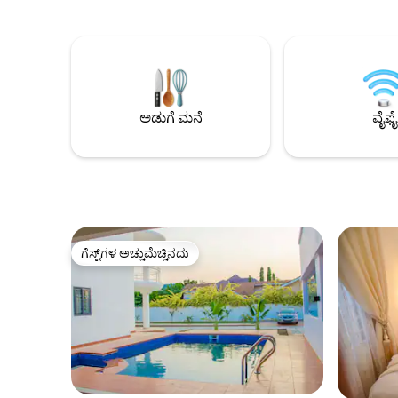
ಪ್ಯಾನ್‌ಕೇಕ್‌ಗಳು, ಮೊಟ್ಟೆಗಳು, ವಾಫಲ್‌ಗಳು, ಓಟ್ಸ್,
ಸುಮಾರು 10 
ಗಂಜಿ) 🕛 ಉಚಿತ ತಡವಾದ ಚೆಕ್‌ಔಟ್ 🏡 ಗೇಟೆಡ್
A&C ಮಾಲ್‌
ಸಮುದಾಯ, 24/7 ಭದ್ರತೆ 🛌 2 ಬೆಡ್‌ರೂಮ್‌ಗಳು,
ರಿಮೋಟ್ ಕೆ
1.5 ಸ್ನಾನದ ಕೋಣೆಗಳು, ಸಂಪೂರ್ಣವಾಗಿ
ಅಲೆಮಾರಿಗಳು
ಹವಾನಿಯಂತ್ರಣ 📶 ಉಚಿತ ಸ್ಟಾರ್‌ಲಿಂಕ್ ವೈಫೈ,
ಮೀಸಲಾದ ಕೆಲಸ
ನೆಟ್‌ಫ್ಲಿಕ್ಸ್, IPTV 🔌 ಯೂನಿವರ್ಸಲ್ ಎಲೆಕ್ಟ್ರಿಕಲ್
ಪೋಷಕರಿಗಾಗ
ಸಾಕೆಟ್‌ಗಳು 🏋️ ಜಿಮ್ ಮತ್ತು ಪೂಲ್ (ಹೆಚ್ಚುವರಿ ಶುಲ್ಕ)
ಚಟುವಟಿಕೆಗಳ
ಅಡುಗೆ ಮನೆ
ವೈಫೈ
ಅಕ್ರಾದಲ್ಲಿ ಚಿಂತೆಯಿಲ್ಲದ ವಾಸ್ತವ್ಯಕ್ಕೆ ಸೂಕ್ತವಾಗಿದೆ
ಭಾಗಗಳು ಅಥ
ನಿಮ್ಮ ಅತ್ಯ
ಕಾಯುತ್ತಿದೆ!
ಗೆಸ್ಟ್‌ಗಳ ಅಚ್ಚುಮೆಚ್ಚಿನದು
ಗೆಸ್ಟ್‌ಗಳ ಅಚ್ಚುಮೆಚ್ಚಿನದು