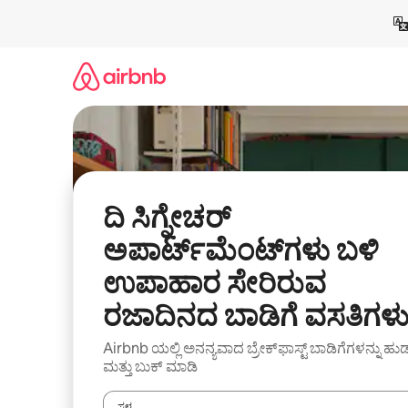
ವಿಷಯಕ್ಕೆ
ಹೋಗಿ
ದಿ ಸಿಗ್ನೇಚರ್
ಅಪಾರ್ಟ್‌ಮೆಂಟ್‌ಗಳು ಬಳಿ
ಉಪಾಹಾರ ಸೇರಿರುವ
ರಜಾದಿನದ ಬಾಡಿಗೆ ವಸತಿಗಳ
Airbnb ಯಲ್ಲಿ ಅನನ್ಯವಾದ ಬ್ರೇಕ್‌ಫಾಸ್ಟ್‌ ಬಾಡಿಗೆಗಳನ್ನು ಹುಡ
ಮತ್ತು ಬುಕ್ ಮಾಡಿ
ಸ್ಥಳ