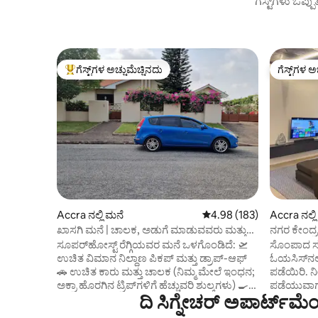
ಗೆಸ್ಟ್‌ಗಳು ಒಪ್ಪ
ಗೆಸ್ಟ್‌ಗಳ ಅಚ್ಚುಮೆಚ್ಚಿನದು
ಗೆಸ್ಟ್‌ಗಳ ಅ
ಗೆಸ್ಟ್‌ಗಳಿಗೆ ಅತಿ ಹೆಚ್ಚು ಅಚ್ಚುಮೆಚ್ಚಿನದು
ಗೆಸ್ಟ್‌ಗಳ ಅ
Accra ನಲ್ಲಿ ಮನೆ
5 ರಲ್ಲಿ 4.98 ಸರಾಸರಿ ರೇಟಿಂಗ
4.98 (183)
Accra ನಲ್ಲ
ಖಾಸಗಿ ಮನೆ | ಚಾಲಕ, ಅಡುಗೆ ಮಾಡುವವರು ಮತ್ತು
ನಗರ ಕೇಂದ್
ವೇಗದ ವೈಫೈ
ಸೂಪರ್‌ಹೋಸ್ಟ್ ರೆಗ್ಗಿಯವರ ಮನೆ ಒಳಗೊಂಡಿದೆ: 🛫
ಸೊಂಪಾದ ಸಸ
ಉಚಿತ ವಿಮಾನ ನಿಲ್ದಾಣ ಪಿಕಪ್ ಮತ್ತು ಡ್ರಾಪ್-ಆಫ್
ಓಯಸಿಸ್‌ನಲ್ಲ
🚗 ಉಚಿತ ಕಾರು ಮತ್ತು ಚಾಲಕ (ನಿಮ್ಮ ಮೇಲೆ ಇಂಧನ;
ಪಡೆಯಿರಿ. 
ಅಕ್ರಾ ಹೊರಗಿನ ಟ್ರಿಪ್‌ಗಳಿಗೆ ಹೆಚ್ಚುವರಿ ಶುಲ್ಕಗಳು) 🍳
ಪಡೆಯುವಾಗ 
ದಿ ಸಿಗ್ನೇಚರ್ ಅಪಾರ್ಟ್‌
ಉಚಿತ ಅಡುಗೆಯವರು (ದಿನಸಿಗಳನ್ನು ಸೇರಿಸಲಾಗಿಲ್ಲ)
ಆನಂದಿಸಿ. ಸೆಂ
🥞 ಉಚಿತ ಬ್ರೇಕ್‌ಫಾಸ್ಟ್ (ಚಹಾ, ಕಾಫಿ,
ನೆಲೆಗೊಂಡಿರ