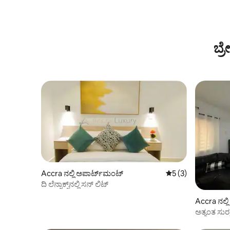
ಬ್
Accra ನಲ್ಲಿ ಅಪಾರ್ಟ್‌ಮಂಟ್
5 ರಲ್ಲಿ 5 ಸರಾಸರಿ ರೇಟ
5 (3)
ದಿ ಲೆನ್ನಾಕ್ಸ್‌ನಲ್ಲಿ ಸನ್ ಲಿಟ್
Accra ನಲ್ಲ
ಅತ್ಯಂತ ಸುರಕ
ಅಪಾರ್ಟ್‌ಮ