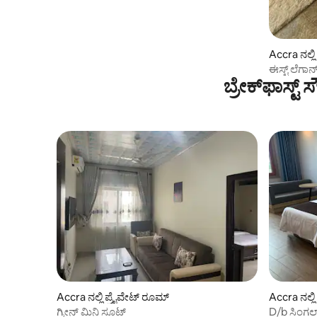
Accra ನಲ್ಲ
ಈಸ್ಟ್ ಲೆಗಾ
ಬ್ರೇಕ್‌ಫಾಸ್ಟ್
ರೂಮ್ 40
Accra ನಲ್ಲಿ ಪ್ರೈವೇಟ್ ರೂಮ್
Accra ನಲ್ಲ
ಗ್ರೀನ್ ಮಿನಿ ಸೂಟ್
D/b ಸಿಂಗಲ್