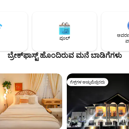
ಬೆಡ್‌ಗಳನ್ನು ಬಳಸಬಹುದು. ಇದು ದೊಡ್ಡ ಅಡುಗೆಮನೆ-
ರಿಂದ 15 ನಿಮಿಷಗಳ ದೂರದಲ್ಲಿದೆ ಮತ್ತು
ಊಟದ ಕೋಣೆ, ಸಂದರ್ಶಕರ ಶೌಚಾಲ
ನಿಂದ 3 ನಿಮಿಷಗಳ ದೂರದಲ್ಲಿದೆ
ಎನ್‌ಸೂಟ್ ಶವರ್ ರೂಮ್‌ಗಳು, ಹವಾನ
ಲಸಗಾರರು ಮತ್ತು ಡಿಜಿಟಲ್
ಮತ್ತು ಪೋರ್ಟಬಲ್ ಫ್ಯಾನ್‌ಗಳನ್ನು ಹೊಂದ
 ವಿಶ್ವಾಸಾರ್ಹ ವೈಫೈ ಹೊಂದಿರುವ
ಸೌರಶಕ್ತಿಯನ್ನು ಬಳಸುತ್ತದೆ. ನಗರಕ್ಕೆ ಕೇವಲ 15
ದ ಸ್ಥಳವನ್ನು ಇಷ್ಟಪಡುತ್ತಾರೆ ನಮ್ಮ ಸಸ್ಯ
ನಿಮಿಷಗಳ ದೂರದಲ್ಲಿದೆ, ಅದೇ ಸಮಯದಲ್ಲ
ಿ ಒಳಾಂಗಣ ಸಸ್ಯಗಳು ಪ್ರವಾಸಿ
ತಲುಪಲು 3 - 5 ನಿಮಿಷಗಳು ಬೇಕಾಗುತ್ತವ
ಆವರಣದ
ು ಮತ್ತು ಸಭೆಗಳಿಗಾಗಿ ಅಕ್ರಾದ ಇತರ
ಪೂಲ್
ಅಂಗಡಿಗಳು ಮತ್ತು ತಿನ್ನುವ ಸ್ಥಳಗಳಿಗೆ ಹತ್ತಿರ
ಪಾ
ವಾ ಪ್ರದೇಶಗಳನ್ನು ತಲುಪಲು ಸುಲಭ
ುತ್ತಮ ನಗರ ವಿಹಾರ ತಾಣವು ಈಗ ನಿಮಗಾಗಿ
ಬ್ರೇಕ್‍‍ಫಾಸ್ಟ್ ಹೊಂದಿರುವ ಮನೆ ಬಾಡಿಗೆಗಳು
ಗೆಸ್ಟ್‌ಗಳ ಅಚ್ಚುಮೆಚ್ಚಿನದು
ಗೆಸ್ಟ್‌ಗಳ ಅಚ್ಚುಮೆಚ್ಚಿನದು