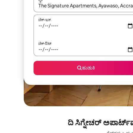
ಫಲಿತಾಂಶಗಳು ಲಭ್ಯವಿರುವಾಗ, ಅಪ್ ಮತ್ತು ಡೌನ್ ಬಾಣದ ಕೀಲಿಗಳೊ
ಚೆಕ್-ಇನ್
ಚೆಕ್-ಔಟ್
ಹುಡುಕಿ
ದಿ ಸಿಗ್ನೇಚರ್ ಅಪಾರ್