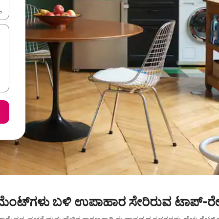
ಂದಿಗೆ ನ್ಯಾವಿಗೇಟ್ ಮಾಡಿ ಅಥವಾ ಸ್ಪರ್ಶ ಅಥವಾ ಸ್ವೈಪ್ ಗೆಸ್ಚರ್‌ಗಳ ಮೂಲಕ ಅನ್ವೇಷಿಸಿ.
ಟ್‌ಮೆಂಟ್‌ಗಳು ಬಳಿ ಉಪಾಹಾರ ಸೇರಿರುವ ಟಾಪ್-ರೇ