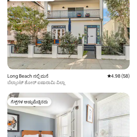
Long Beach ನಲ್ಲಿ ಮನೆ
5 ರಲ್ಲಿ 4.98 ಸರ
4.98 (58)
ಬೆಲ್ಮಾಂಟ್ ಶೋರ್ ಐಷಾರಾಮಿ ವಿಲ್ಲಾ
ಗೆಸ್ಟ್‌ಗಳ ಅಚ್ಚುಮೆಚ್ಚಿನದು
ಗೆಸ್ಟ್‌ಗಳ ಅಚ್ಚುಮೆಚ್ಚಿನದು