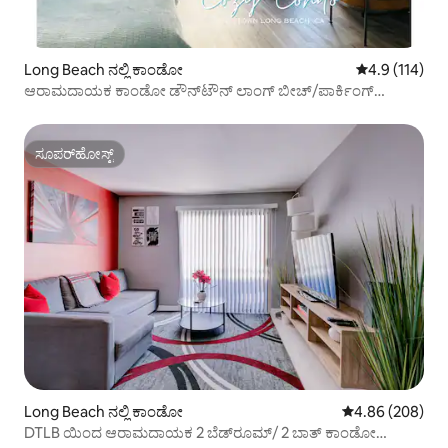
Long Beach ನಲ್ಲಿ ಕಾಂಡೋ
5 ರಲ್ಲಿ 4.9 ಸರಾ
4.9 (114)
ಆರಾಮದಾಯಕ ಕಾಂಡೋ ಡೌನ್‌ಟೌನ್ ಲಾಂಗ್ ಬೀಚ್/ಪಾರ್ಕಿಂಗ್
ಒಳಗೊಂಡಿದೆ
ಸೂಪರ್‌ಹೋಸ್ಟ್
ಸೂಪರ್‌ಹೋಸ್ಟ್
Long Beach ನಲ್ಲಿ ಕಾಂಡೋ
5 ರಲ್ಲಿ 4.86 ಸರಾ
4.86 (208)
DTLB ಯಿಂದ ಆರಾಮದಾಯಕ 2 ಬೆಡ್‌ರೂಮ್/ 2 ಬಾತ್ ಕಾಂಡೋ