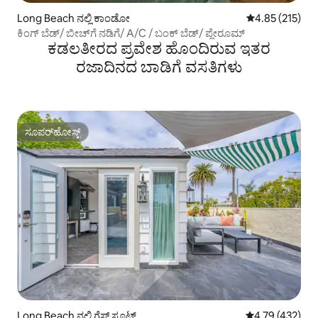
Long Beach ನಲ್ಲಿ ಕಾಂಡೋ
5 ರಲ್ಲಿ 4.85 ಸರಾ
4.85 (215)
ಕಿಂಗ್ ಬೆಡ್/ ಬೀಚ್‌ಗೆ ನಡಿಗೆ/ A/C / ಬಂಕ್ ಬೆಡ್/ ಪ್ಲೇರೂಮ್
ಕಡಲತೀರದ ಪ್ರವೇಶ ಹೊಂದಿರುವ ಇತರ
ರಜಾದಿನದ ಬಾಡಿಗೆ ವಸತಿಗಳು
ಸೂಪರ್‌ಹೋಸ್ಟ್
ಸೂಪರ್‌ಹೋಸ್ಟ್
Long Beach ನಲ್ಲಿ ಗೆಸ್ಟ್ ಸೂಟ್
5 ರಲ್ಲಿ 4.79 ಸರಾ
4.79 (432)