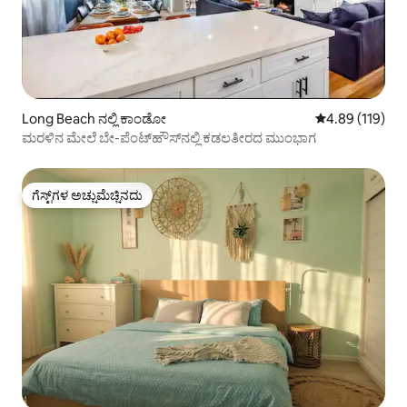
Long Beach ನಲ್ಲಿ ಕಾಂಡೋ
5 ರಲ್ಲಿ 4.89 ಸರಾ
4.89 (119)
ಮರಳಿನ ಮೇಲೆ ಬೇ-ಪೆಂಟ್‌ಹೌಸ್‌ನಲ್ಲಿ ಕಡಲತೀರದ ಮುಂಭಾಗ
ಗೆಸ್ಟ್‌ಗಳ ಅಚ್ಚುಮೆಚ್ಚಿನದು
ಗೆಸ್ಟ್‌ಗಳ ಅಚ್ಚುಮೆಚ್ಚಿನದು