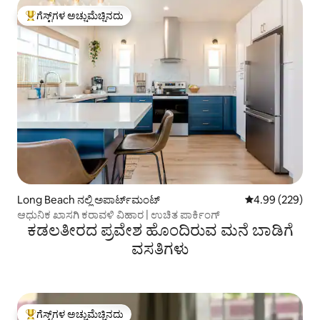
ಗೆಸ್ಟ್‌ಗಳ ಅಚ್ಚುಮೆಚ್ಚಿನದು
ಗೆಸ್ಟ್‌ಗಳಿಗೆ ಅತಿ ಹೆಚ್ಚು ಅಚ್ಚುಮೆಚ್ಚಿನದು
Long Beach ನಲ್ಲಿ ಅಪಾರ್ಟ್‌ಮಂಟ್
5 ರಲ್ಲಿ 4.99 ಸರಾ
4.99 (229)
ಆಧುನಿಕ ಖಾಸಗಿ ಕರಾವಳಿ ವಿಹಾರ | ಉಚಿತ ಪಾರ್ಕಿಂಗ್
ಕಡಲತೀರದ ಪ್ರವೇಶ ಹೊಂದಿರುವ ಮನೆ ಬಾಡಿಗೆ
ವಸತಿಗಳು
ಗೆಸ್ಟ್‌ಗಳ ಅಚ್ಚುಮೆಚ್ಚಿನದು