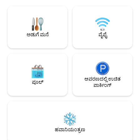
ಪ್ಯಾಕ್ 'ಎನ್ ಪ್ಲೇ ಅನ್ನು ಒಳಗೊಂಡಿದೆ. ಅನುಕೂಲಕರ
ಕಾಲೋಚಿತ ಹಣ್ಣು ಮತ್ತು
ಪಾರ್ಕಿಂಗ್. ನೀವು ಡೌನ್‌ಟೌನ್ ಡೈನಿಂಗ್, ಕನ್ವೆನ್ಷನ್
ಒಳಗೊಂಡಿರುವ ಪ್ರತಿದಿನ ಬ
ಸೆಂಟರ್ (1.4 ಮೈಲುಗಳು) ಮತ್ತು ಡಿಸ್ನಿಲ್ಯಾಂಡ್ (15
ತಲುಪಿಸುವ ಕಾಂಪ್ಲಿಮೆಂಟರಿ
ಮೈಲುಗಳು) ಗೆ ಹತ್ತಿರವಾಗಿರುತ್ತೀರಿ. ದಯವಿಟ್ಟು
ಆನಂದಿಸಿ. ಹೆಚ್ಚುವರಿಯ
ಗಮನಿಸಿ: ರಾತ್ರಿ 10 ಗಂಟೆಯ ನಂತರ ಯಾವುದೇ
ಒಳಪಟ್ಟು 72 ಗಂಟೆಗಳ
ಪಾರ್ಟಿಗಳು, ಹೆಚ್ಚುವರಿ ಗೆಸ್ಟ್‌ಗಳು ಅಥವಾ ಜೋರಾದ
ಆರ್ಡರ್ ಅನ್ನು ಇರಿಸಿ. 
ಅಡುಗೆ ಮನೆ
ವೈಫೈ
ಶಬ್ದ ಮಾಡುವಂತಿಲ್ಲ.
ಹಂಚಿಕೊಳ್ಳಲಾಗಿದೆ.
ಆವರಣದಲ್ಲಿ ಉಚಿತ
ಪೂಲ್
ಪಾರ್ಕಿಂಗ್
ಹವಾನಿಯಂತ್ರಣ