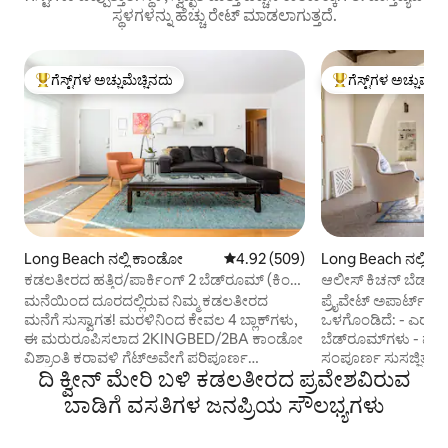
ಸ್ಥಳಗಳನ್ನು ಹೆಚ್ಚು ರೇಟ್ ಮಾಡಲಾಗುತ್ತದೆ.
ಗೆಸ್ಟ್‌ಗಳ ಅಚ್ಚುಮೆಚ್ಚಿನದು
ಗೆಸ್ಟ್‌ಗಳ ಅಚ್ಚುಮೆಚ್
ಗೆಸ್ಟ್‌ಗಳಿಗೆ ಅತಿ ಹೆಚ್ಚು ಅಚ್ಚುಮೆಚ್ಚಿನದು
ಗೆಸ್ಟ್‌ಗಳಿಗೆ ಅತಿ ಹೆಚ್ಚು
Long Beach ನಲ್ಲಿ ಕಾಂಡೋ
5 ರಲ್ಲಿ 4.92 ಸರಾಸರಿ ರೇಟಿಂಗ್, 509 ವಿ
4.92 (509)
Long Beach ನಲ್ಲಿ ಅ
ಪಾರ್ಟ್‌ಮಂಟ್
ಕಡಲತೀರದ ಹತ್ತಿರ/ಪಾರ್ಕಿಂಗ್ 2 ಬೆಡ್‌ರೂಮ್ (ಕಿಂಗ್
ಆಲೀಸ್ ಕಿಚನ್ ಬೆಡ್ & ಬ್ರ
ಗಾತ್ರ)/2 ಸ್ನಾನಗೃಹ
ಮನೆಯಿಂದ ದೂರದಲ್ಲಿರುವ ನಿಮ್ಮ ಕಡಲತೀರದ
ಪ್ರೈವೇಟ್ ಅಪಾರ್ಟ್‌ಮೆ
ಮನೆಗೆ ಸುಸ್ವಾಗತ! ಮರಳಿನಿಂದ ಕೇವಲ 4 ಬ್ಲಾಕ್‌ಗಳು,
ಒಳಗೊಂಡಿದೆ: - ಎರಡು
ಈ ಮರುರೂಪಿಸಲಾದ 2KINGBED/2BA ಕಾಂಡೋ
ಬೆಡ್‌ರೂಮ್‌ಗಳು - ಪೂರ್ಣ 
ವಿಶ್ರಾಂತಿ ಕರಾವಳಿ ಗೆಟ್‌ಅವೇಗೆ ಪರಿಪೂರ್ಣ
ಸಂಪೂರ್ಣ ಸುಸಜ್ಜಿತ ಅಡ
ದಿ ಕ್ವೀನ್ ಮೇರಿ ಬಳಿ ಕಡಲತೀರದ ಪ್ರವೇಶವಿರುವ
ನೆಲೆಯಾಗಿದೆ. ವಿಶಾಲವಾದ ಮತ್ತು ಕುಟುಂಬ-ಸ್ನೇಹಿ,
ಗೆಸ್ಟ್‌ಗಳಿಗಾಗಿ ರಾಣಿ ಗಾ
ಇದು ಪೋರ್ಟಬಲ್ AC ಘಟಕಗಳು, ಕೇಂದ್ರೀಯ
ಹೊಂದಿರುವ ದೊಡ್ಡ ಲಿವಿ
ಬಾಡಿಗೆ ವಸತಿಗಳ ಜನಪ್ರಿಯ ಸೌಲಭ್ಯಗಳು
ಶಾಖ ಮತ್ತು ಸಂಪೂರ್ಣವಾಗಿ ಸಂಗ್ರಹವಾಗಿರುವ
ಪ್ರೆಸ್ ಮತ್ತು ಡ್ರಿಪ್),
ಅಡಿಗೆ-ಜೊತೆಗೆ ಬೀಚ್ ಗೇರ್, ಹೆಚ್ಚಿನ ಕುರ್ಚಿ ಮತ್ತು
ಖಾಸಗಿ ಒಳಾಂಗಣ ತಾಜ