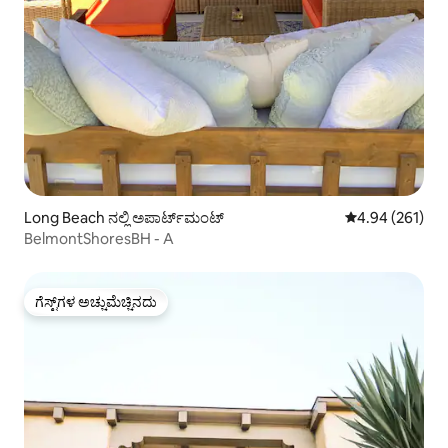
Long Beach ನಲ್ಲಿ ಅಪಾರ್ಟ್‌ಮಂಟ್
5 ರಲ್ಲಿ 4.94 ಸರಾ
4.94 (261)
BelmontShoresBH - A
ಗೆಸ್ಟ್‌ಗಳ ಅಚ್ಚುಮೆಚ್ಚಿನದು
ಗೆಸ್ಟ್‌ಗಳ ಅಚ್ಚುಮೆಚ್ಚಿನದು