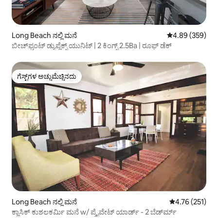
Long Beach ನಲ್ಲಿ ಮನೆ
5 ರಲ್ಲಿ 4.89 ಸರಾ
4.89 (359)
ಬೀಚ್‌ಫ್ರಂಟ್ ಡ್ಯುಪ್ಲೆಕ್ಸ್ ಯುನಿಟ್ | 2 ಕಿಂಗ್ಸ್ 2.5Ba | ರೂಫ್ ಡೆಕ್
ಗೆಸ್ಟ್‌ಗಳ ಅಚ್ಚುಮೆಚ್ಚಿನದು
ಗೆಸ್ಟ್‌ಗಳ ಅಚ್ಚುಮೆಚ್ಚಿನದು
Long Beach ನಲ್ಲಿ ಮನೆ
5 ರಲ್ಲಿ 4.76 ಸರಾ
4.76 (251)
ಕ್ಲಾಸಿಕ್ ಕುಶಲಕರ್ಮಿ ಮನೆ w/ ಪ್ರೈವೇಟ್ ಯಾರ್ಡ್ - 2 ಬೆಡ್‌ರ್ಮ್