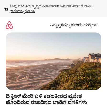
ವಿಷಯಕ್ಕೆ
ಕೆಲವು ಮಾಹಿತಿಯನ್ನು ಸ್ವಯಂಚಾಲಿತವಾಗಿ ಅನುವಾದಿಸಲಾಗಿದೆ. 
ಮೂಲ 
ಹೋಗಿ
ಭಾಷೆಯನ್ನು ತೋರಿಸಿ
ನಿಮ್ಮ ಸ್ಥಳವನ್ನು Airbnb ಯಲ್ಲಿ ಹಾಕಿ
ದಿ ಕ್ವೀನ್ ಮೇರಿ ಬಳಿ ಕಡಲತೀರದ ಪ್ರವೇಶ
ಹೊಂದಿರುವ ರಜಾದಿನದ ಬಾಡಿಗೆ ವಸತಿಗಳು