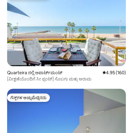
Quarteira ನಲ್ಲಿ ಅಪಾರ್ಟ್‌ಮಂಟ್
5 ರಲ್ಲಿ 4.95 ಸರಾ
4.95 (160)
[ವೀಕ್ಷಣೆಯೊಂದಿಗೆ ಸೀ ಫ್ರಂಟ್] ಸೊಬಗು ಮತ್ತು ಆರಾಮ
ಗೆಸ್ಟ್‌ಗಳ ಅಚ್ಚುಮೆಚ್ಚಿನದು
ಗೆಸ್ಟ್‌ಗಳ ಅಚ್ಚುಮೆಚ್ಚಿನದು