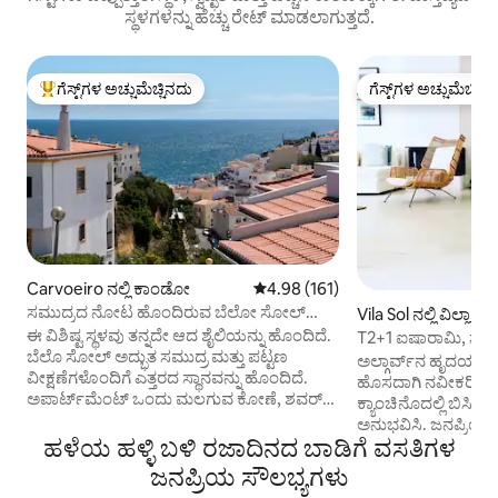
ಸ್ಥಳಗಳನ್ನು ಹೆಚ್ಚು ರೇಟ್ ಮಾಡಲಾಗುತ್ತದೆ.
ಗೆಸ್ಟ್‌ಗಳ ಅಚ್ಚುಮೆಚ್ಚಿನದು
ಗೆಸ್ಟ್‌ಗಳ ಅಚ್ಚುಮೆಚ್ಚಿನ
ಗೆಸ್ಟ್‌ಗಳಿಗೆ ಅತಿ ಹೆಚ್ಚು ಅಚ್ಚುಮೆಚ್ಚಿನದು
ಗೆಸ್ಟ್‌ಗಳ ಅಚ್ಚುಮೆಚ್ಚಿನ
Carvoeiro ನಲ್ಲಿ ಕಾಂಡೋ
5 ರಲ್ಲಿ 4.98 ಸರಾಸರಿ ರೇಟಿಂಗ್, 161 ವಿ
4.98 (161)
ಸಮುದ್ರದ ನೋಟ ಹೊಂದಿರುವ ಬೆಲೋ ಸೋಲ್
Vila Sol ನಲ್ಲಿ ವಿಲ್ಲಾ
ಐಷಾರಾಮಿ ಅಪಾರ್ಟ್‌ಮೆಂಟ್
ಈ ವಿಶಿಷ್ಟ ಸ್ಥಳವು ತನ್ನದೇ ಆದ ಶೈಲಿಯನ್ನು ಹೊಂದಿದೆ.
T2+1 ಐಷಾರಾಮಿ, ಸ್ಟೈಲಿಶ್
ಬೆಲೊ ಸೋಲ್ ಅದ್ಭುತ ಸಮುದ್ರ ಮತ್ತು ಪಟ್ಟಣ
ವಿಲಾ ಸೋಲ್
ಅಲ್ಗಾರ್ವ್‌ನ ಹೃದಯಭಾ
ವೀಕ್ಷಣೆಗಳೊಂದಿಗೆ ಎತ್ತರದ ಸ್ಥಾನವನ್ನು ಹೊಂದಿದೆ.
ಹೊಸದಾಗಿ ನವೀಕರಿಸಿದ 
ಅಪಾರ್ಟ್‌ಮೆಂಟ್ ಒಂದು ಮಲಗುವ ಕೋಣೆ, ಶವರ್
ಕ್ಯಾಂಚಿನೊದಲ್ಲಿ ಬಿಸಿಲಿ
ರೂಮ್, ಅಡುಗೆಮನೆ ಮತ್ತು ಪ್ರೈವೇಟ್ ರೂಫ್‌ಟಾಪ್
ಅನುಭವಿಸಿ. ಜನಪ್ರಿಯ ಗಾ
ಅನ್ನು ಒದಗಿಸುತ್ತದೆ. ಸಾಮುದಾಯಿಕ ಪೂಲ್ ಮತ್ತು
ಹಳೆಯ ಹಳ್ಳಿ ಬಳಿ ರಜಾದಿನದ ಬಾಡಿಗೆ ವಸತಿಗಳ
ನಡೆಯುವ ದೂರದಲ್ಲಿ, 
ಸೈಟ್ ಪಾರ್ಕಿಂಗ್‌ನಲ್ಲಿ ಉಚಿತ. ಗೌಪ್ಯತೆ ಮತ್ತು
ರೆಸ್ಟೋರೆಂಟ್‌ಗಳು ಮತ್ತ
ಜನಪ್ರಿಯ ಸೌಲಭ್ಯಗಳು
ಶಾಂತಿಯ ಪ್ರಜ್ಞೆಯನ್ನು ಸೃಷ್ಟಿಸುವ ಸಂಪೂರ್ಣ ಮೊದಲ
ಸಮೀಪದಲ್ಲಿದ್ದೇವೆ. 