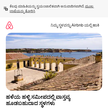
ವಿಷಯಕ್ಕೆ
ಕೆಲವು ಮಾಹಿತಿಯನ್ನು ಸ್ವಯಂಚಾಲಿತವಾಗಿ ಅನುವಾದಿಸಲಾಗಿದೆ. 
ಮೂಲ 
ಹೋಗಿ
ಭಾಷೆಯನ್ನು ತೋರಿಸಿ
ನಿಮ್ಮ ಸ್ಥಳವನ್ನು Airbnb ಯಲ್ಲಿ ಹಾಕಿ
ಹಳೆಯ ಹಳ್ಳಿ ಸಮೀಪದಲ್ಲಿ ವಾಸ್ತವ್ಯ
ಹೂಡಬಹುದಾದ ಸ್ಥಳಗಳು