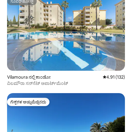
ಸೂಪರ್‌ಹೋಸ್ಟ್
ಸೂಪರ್‌ಹೋಸ್ಟ್
Vilamoura ನಲ್ಲಿ ಕಾಂಡೋ
5 ರಲ್ಲಿ 4.91 ಸರಾ
4.91 (132)
ವಿಲಮೌರಾ ಸನ್‌ಸೆಟ್ ಅಪಾರ್ಟ್‌ಮೆಂಟ್
ಗೆಸ್ಟ್‌ಗಳ ಅಚ್ಚುಮೆಚ್ಚಿನದು
ಗೆಸ್ಟ್‌ಗಳ ಅಚ್ಚುಮೆಚ್ಚಿನದು