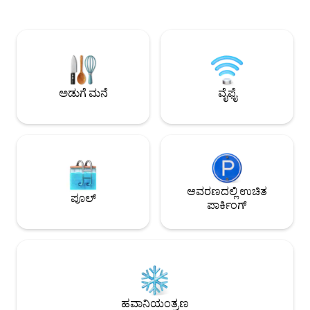
ಮತ್ತು ಎರಡನೇ ಮಹಡಿಯಲ್ಲಿ ಬೆಲೋ ಸೋಲ್
ಬಾರ್ಬೆಕ್ಯೂಗಳು, ಎಲ್ಇಡಿ 
ಅಪಾರ್ಟ್‌ಮೆಂಟ್ ರಾಜಿ ಮಾಡಿಕೊಳ್ಳುತ್ತದೆ. ಲೌಂಜ್,
ಹೆಚ್ಚಿನವುಗಳನ್ನು ಒಳಗ
ಬೆಡ್‌ರೂಮ್ ಮತ್ತು ಅಡುಗೆಮನೆಯಲ್ಲಿರುವ
ಉಪಕರಣಗಳು, ಐಷಾರಾಮ
ಬಾಲ್ಕನಿಗಳು ವಿಶೇಷ ಸ್ಥಳಾವಕಾಶವನ್ನು ಸೃಷ್ಟಿಸುತ್ತವೆ.
ಸೌಲಭ್ಯಗಳನ್ನು ಒಳಗೊಂಡ
ಬೆಲೋ ಸೋಲ್ ಪ್ರಿಯಾ ಡೊ ಕಾರ್ವೊಯಿರೊ,
ದೂರದಲ್ಲಿರುವ ನಮ್ಮ ವಿಶ್
ಅಂಗಡಿಗಳು ಮತ್ತು ರೆಸ್ಟೋರೆಂಟ್‌ಗಳಿಂದ ಕೇವಲ 7
ಸ್ನಾನ ಮಾಡಿ ಅಥವಾ ರಿಫ್
ನಿಮಿಷಗಳ ನಡಿಗೆ ದೂರದಲ್ಲಿದೆ.
ಈ ಪ್ರದೇಶವನ್ನು ಅನ್ವೇ
ಅಡುಗೆ ಮನೆ
ವೈಫೈ
ನೆಲೆಯಾಗಿದೆ.
ಆವರಣದಲ್ಲಿ ಉಚಿತ
ಪೂಲ್
ಪಾರ್ಕಿಂಗ್
ಹವಾನಿಯಂತ್ರಣ