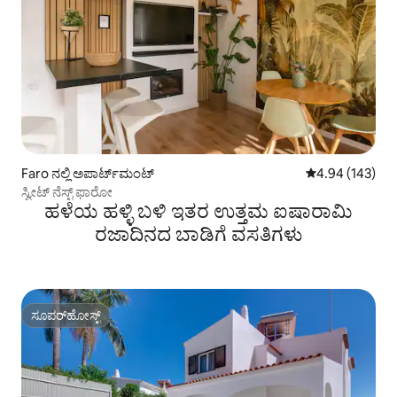
Faro ನಲ್ಲಿ ಅಪಾರ್ಟ್‌ಮಂಟ್
5 ರಲ್ಲಿ 4.94 ಸರಾ
4.94 (143)
ಸ್ವೀಟ್ ನೆಸ್ಟ್ ಫಾರೋ
ಹಳೆಯ ಹಳ್ಳಿ ಬಳಿ ಇತರ ಉತ್ತಮ ಐಷಾರಾಮಿ
ರಜಾದಿನದ ಬಾಡಿಗೆ ವಸತಿಗಳು
ಸೂಪರ್‌ಹೋಸ್ಟ್
ಸೂಪರ್‌ಹೋಸ್ಟ್