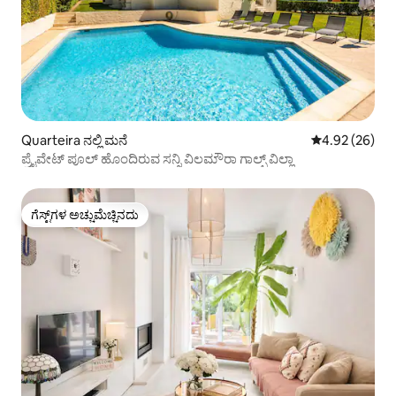
Quarteira ನಲ್ಲಿ ಮನೆ
5 ರಲ್ಲಿ 4.92 ಸರ
4.92 (26)
ಪ್ರೈವೇಟ್ ಪೂಲ್ ಹೊಂದಿರುವ ಸನ್ನಿ ವಿಲಮೌರಾ ಗಾಲ್ಫ್ ವಿಲ್ಲಾ
ಗೆಸ್ಟ್‌ಗಳ ಅಚ್ಚುಮೆಚ್ಚಿನದು
ಗೆಸ್ಟ್‌ಗಳ ಅಚ್ಚುಮೆಚ್ಚಿನದು