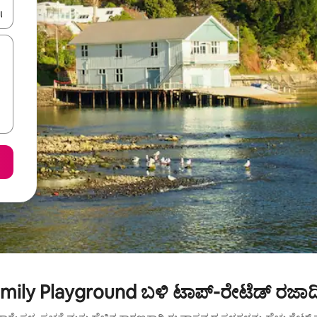
ಂದಿಗೆ ನ್ಯಾವಿಗೇಟ್ ಮಾಡಿ ಅಥವಾ ಸ್ಪರ್ಶ ಅಥವಾ ಸ್ವೈಪ್ ಗೆಸ್ಚರ್‌ಗಳ ಮೂಲಕ ಅನ್ವೇಷಿಸಿ.
ily Playground ಬಳಿ ಟಾಪ್-ರೇಟೆಡ್ ರಜಾದ