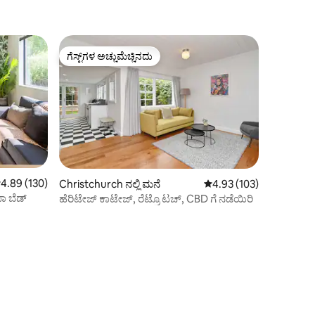
ಗೆಸ್ಟ್‌ಗಳ ಅಚ್ಚುಮೆಚ್ಚಿನದು
ಗೆಸ್ಟ್‌ಗಳ ಅಚ್ಚುಮೆಚ್ಚಿನದು
 ರಲ್ಲಿ 4.89 ಸರಾಸರಿ ರೇಟಿಂಗ್, 130 ವಿಮರ್ಶೆಗಳು
4.89 (130)
Christchurch ನಲ್ಲಿ ಮನೆ
5 ರಲ್ಲಿ 4.93 ಸರಾಸರಿ ರೇಟಿಂ
4.93 (103)
ಫಾ ಬೆಡ್
ಹೆರಿಟೇಜ್ ಕಾಟೇಜ್, ರೆಟ್ರೊ ಟಚ್, CBD ಗೆ ನಡೆಯಿರಿ