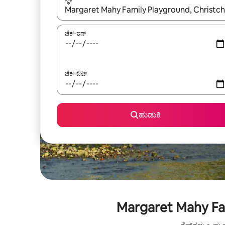
ಫಲಿತಾಂಶಗಳು ಲಭ್ಯವಿರುವಾಗ, ಅಪ್ ಮತ್ತು ಡೌನ್ ಬಾಣದ ಕೀಲಿಗಳೊ
ಚೆಕ್-ಇನ್
ಚೆಕ್-ಔಟ್
ಹುಡುಕಿ
Margaret Mahy Fam