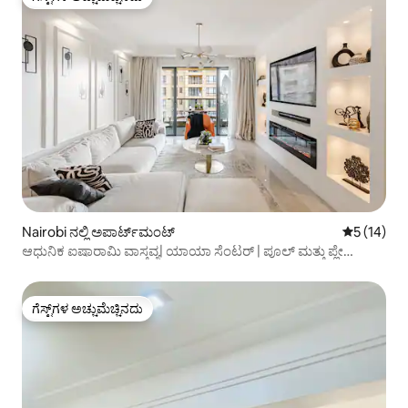
ಗೆಸ್ಟ್‌ಗಳ ಅಚ್ಚುಮೆಚ್ಚಿನದು
Nairobi ನಲ್ಲಿ ಅಪಾರ್ಟ್‌ಮಂಟ್
5 ರಲ್ಲಿ 5 ಸ
5 (14)
ಆಧುನಿಕ ಐಷಾರಾಮಿ ವಾಸ್ತವ್ಯ| ಯಾಯಾ ಸೆಂಟರ್ | ಪೂಲ್ ಮತ್ತು ಪ್ಲೇ
ಏರಿಯಾ
ಗೆಸ್ಟ್‌ಗಳ ಅಚ್ಚುಮೆಚ್ಚಿನದು
ಗೆಸ್ಟ್‌ಗಳ ಅಚ್ಚುಮೆಚ್ಚಿನದು