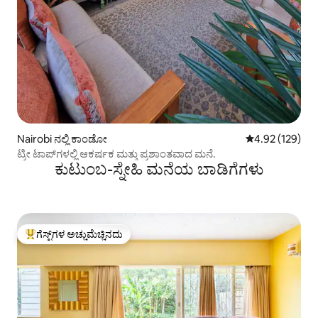
Nairobi ನಲ್ಲಿ ಕಾಂಡೋ
5 ರಲ್ಲಿ 4.92 ಸರಾ
4.92 (129)
ಟ್ರೀ ಟಾಪ್‌ಗಳಲ್ಲಿ ಆಕರ್ಷಕ ಮತ್ತು ಪ್ರಶಾಂತವಾದ ಮನೆ.
ಕುಟುಂಬ-ಸ್ನೇಹಿ ಮನೆಯ ಬಾಡಿಗೆಗಳು
ಗೆಸ್ಟ್‌ಗಳ ಅಚ್ಚುಮೆಚ್ಚಿನದು
ಗೆಸ್ಟ್‌ಗಳಿಗೆ ಅತಿ ಹೆಚ್ಚು ಅಚ್ಚುಮೆಚ್ಚಿನದು