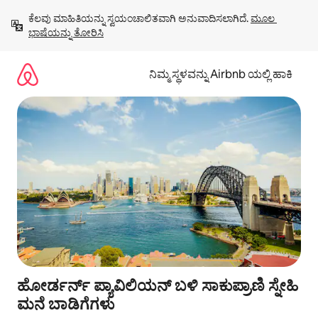
ವಿಷಯಕ್ಕೆ
ಕೆಲವು ಮಾಹಿತಿಯನ್ನು ಸ್ವಯಂಚಾಲಿತವಾಗಿ ಅನುವಾದಿಸಲಾಗಿದೆ. 
ಮೂಲ 
ಹೋಗಿ
ಭಾಷೆಯನ್ನು ತೋರಿಸಿ
ನಿಮ್ಮ ಸ್ಥಳವನ್ನು Airbnb ಯಲ್ಲಿ ಹಾಕಿ
ಹೋರ್ಡರ್ನ್ ಪ್ಯಾವಿಲಿಯನ್ ಬಳಿ ಸಾಕುಪ್ರಾಣಿ ಸ್ನೇಹಿ
ಮನೆ ಬಾಡಿಗೆಗಳು