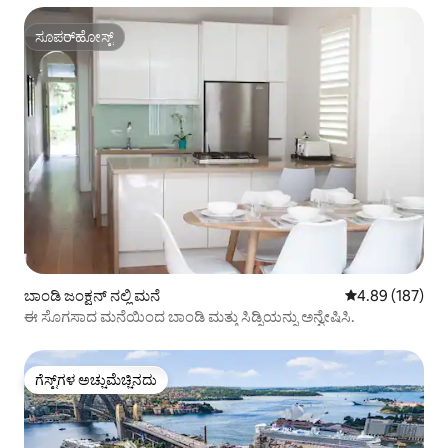
ಸೂಪರ್‌ಹೋಸ್ಟ್
ಸೂಪರ್‌ಹೋಸ್ಟ್
ಬಾಂಡಿ ಜಂಕ್ಷನ್ ನಲ್ಲಿ ಮನೆ
5 ರಲ್ಲಿ 4.89 ಸರಾ
4.89 (187)
ಈ ಸೊಗಸಾದ ಮನೆಯಿಂದ ಬಾಂಡಿ ಮತ್ತು ಸಿಡ್ನಿಯನ್ನು ಅನ್ವೇಷಿಸಿ.
ಗೆಸ್ಟ್‌ಗಳ ಅಚ್ಚುಮೆಚ್ಚಿನದು
ಗೆಸ್ಟ್‌ಗಳ ಅಚ್ಚುಮೆಚ್ಚಿನದು