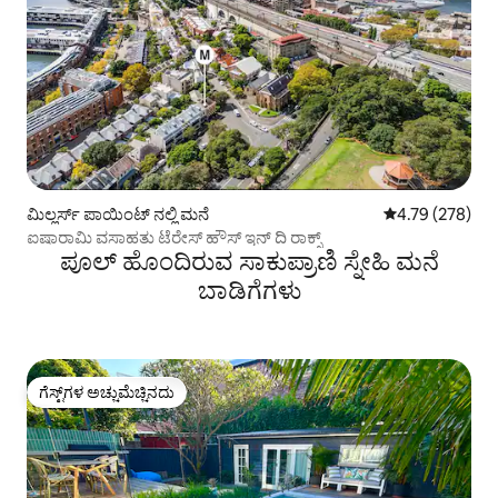
ಮಿಲ್ಲರ್ಸ್ ಪಾಯಿಂಟ್ ನಲ್ಲಿ ಮನೆ
5 ರಲ್ಲಿ 4.79 ಸರಾ
4.79 (278)
ಐಷಾರಾಮಿ ವಸಾಹತು ಟೆರೇಸ್ ಹೌಸ್ ಇನ್ ದಿ ರಾಕ್ಸ್
ಪೂಲ್ ಹೊಂದಿರುವ ಸಾಕುಪ್ರಾಣಿ ಸ್ನೇಹಿ ಮನೆ
ಬಾಡಿಗೆಗಳು
ಗೆಸ್ಟ್‌ಗಳ ಅಚ್ಚುಮೆಚ್ಚಿನದು
ಗೆಸ್ಟ್‌ಗಳ ಅಚ್ಚುಮೆಚ್ಚಿನದು