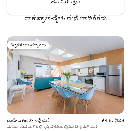
ಹವಾನಿಯಂತ್ರಣ
ಸಾಕುಪ್ರಾಣಿ-ಸ್ನೇಹಿ ಮನೆ ಬಾಡಿಗೆಗಳು
ಗೆಸ್ಟ್‌ಗಳ ಅಚ್ಚುಮೆಚ್ಚಿನದು
ಗೆಸ್ಟ್‌ಗಳ ಅಚ್ಚುಮೆಚ್ಚಿನದು
ಡಾರ್ಲಿಂಗ್‌ಹರ್ಸ್ ನಲ್ಲಿ ಮನೆ
5 ರಲ್ಲಿ 4.87 ಸರಾ
4.87 (135)
ನಗರದ ಮನೆ ಬಾಗಿಲಲ್ಲಿ ಸ್ತಬ್ಧ ಬೀದಿಯಲ್ಲಿರುವ ಡಿಸೈನರ್ ಮನೆ