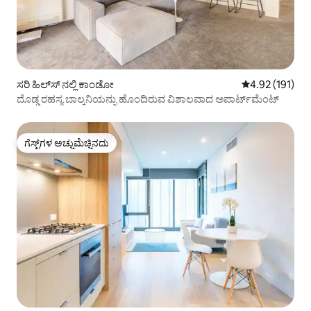
ಸರಿ ಹಿಲ್‌ಸ್ ನಲ್ಲಿ ಕಾಂಡೋ
5 ರಲ್ಲಿ 4.92 ಸರಾ
4.92 (191)
ದೊಡ್ಡ ರಹಸ್ಯ ಬಾಲ್ಕನಿಯನ್ನು ಹೊಂದಿರುವ ವಿಶಾಲವಾದ ಅಪಾರ್ಟ್‌ಮೆಂಟ್
ಗೆಸ್ಟ್‌ಗಳ ಅಚ್ಚುಮೆಚ್ಚಿನದು
ಗೆಸ್ಟ್‌ಗಳ ಅಚ್ಚುಮೆಚ್ಚಿನದು