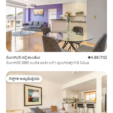
ರೋಸ್‌ಬರಿ ನಲ್ಲಿ ಕಾಂಡೋ
5 ರಲ್ಲಿ 4.88 ಸರಾ
4.88 (112)
ರೋಸ್‌ಬೆರಿ 2BR| ಉಚಿತ ಪಾರ್ಕಿಂಗ್ | ವೂಲ್‌ವರ್ತ್ಸ್‌ಗೆ 8 ನಿಮಿಷ
ಗೆಸ್ಟ್‌ಗಳ ಅಚ್ಚುಮೆಚ್ಚಿನದು
ಗೆಸ್ಟ್‌ಗಳ ಅಚ್ಚುಮೆಚ್ಚಿನದು