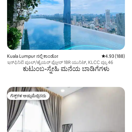
Kuala Lumpur ನಲ್ಲಿ ಕಾಂಡೋ
5 ರಲ್ಲಿ 4.93 ಸರಾ
4.93 (188)
ಇನ್‌ಫಿನಿಟಿ ಪೂಲ್/ಹೈಯರ್ ಫ್ಲೋರ್ 1BR ಯುನಿಟ್, KLCC ವ್ಯೂ 46
ಕುಟುಂಬ-ಸ್ನೇಹಿ ಮನೆಯ ಬಾಡಿಗೆಗಳು
ಗೆಸ್ಟ್‌ಗಳ ಅಚ್ಚುಮೆಚ್ಚಿನದು
ಗೆಸ್ಟ್‌ಗಳ ಅಚ್ಚುಮೆಚ್ಚಿನದು