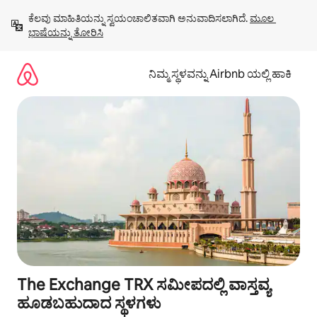
ವಿಷಯಕ್ಕೆ
ಕೆಲವು ಮಾಹಿತಿಯನ್ನು ಸ್ವಯಂಚಾಲಿತವಾಗಿ ಅನುವಾದಿಸಲಾಗಿದೆ. 
ಮೂಲ 
ಹೋಗಿ
ಭಾಷೆಯನ್ನು ತೋರಿಸಿ
ನಿಮ್ಮ ಸ್ಥಳವನ್ನು Airbnb ಯಲ್ಲಿ ಹಾಕಿ
The Exchange TRX ಸಮೀಪದಲ್ಲಿ ವಾಸ್ತವ್ಯ
ಹೂಡಬಹುದಾದ ಸ್ಥಳಗಳು