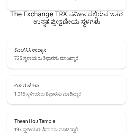
The Exchange TRX ಸಮೀಪದಲ್ಲಿರುವ ಇತರ
ಉನ್ನತ ಪ್ರೇಕ್ಷಣೀಯ ಸ್ಥಳಗಳು
ಕೆಎಲ್‌ಸಿಸಿ ಉದ್ಯಾನ
725 ಸ್ಥಳೀಯರು ಶಿಫಾರಸು ಮಾಡಿದ್ದಾರೆ
ಬತು ಗುಹೆಗಳು
1,015 ಸ್ಥಳೀಯರು ಶಿಫಾರಸು ಮಾಡಿದ್ದಾರೆ
Thean Hou Temple
197 ಸ್ಥಳೀಯರು ಶಿಫಾರಸು ಮಾಡಿದ್ದಾರೆ