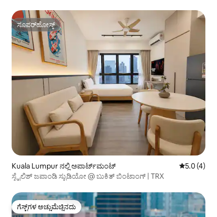
ಸೂಪರ್‌ಹೋಸ್ಟ್
ಸೂಪರ್‌ಹೋಸ್ಟ್
Kuala Lumpur ನಲ್ಲಿ ಅಪಾರ್ಟ್‌ಮಂಟ್
5 ರಲ್ಲಿ 5.0 
5.0 (4)
ಸ್ಟೈಲಿಶ್ ಜಪಾಂಡಿ ಸ್ಟುಡಿಯೋ @ ಬುಕಿತ್ ಬಿಂಟಾಂಗ್ | TRX
ಗೆಸ್ಟ್‌ಗಳ ಅಚ್ಚುಮೆಚ್ಚಿನದು
ಗೆಸ್ಟ್‌ಗಳ ಅಚ್ಚುಮೆಚ್ಚಿನದು