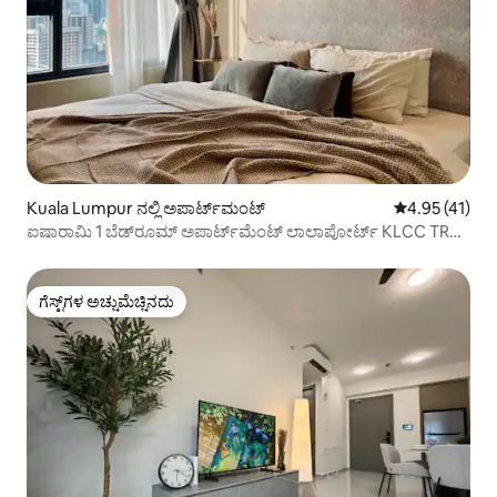
Kuala Lumpur ನಲ್ಲಿ ಅಪಾರ್ಟ್‌ಮಂಟ್
5 ರಲ್ಲಿ 4.95 ಸರ
4.95 (41)
ಐಷಾರಾಮಿ 1 ಬೆಡ್‌ರೂಮ್ ಅಪಾರ್ಟ್‌ಮೆಂಟ್ ಲಾಲಾಪೋರ್ಟ್ KLCC TRX
KL
ಗೆಸ್ಟ್‌ಗಳ ಅಚ್ಚುಮೆಚ್ಚಿನದು
ಗೆಸ್ಟ್‌ಗಳ ಅಚ್ಚುಮೆಚ್ಚಿನದು