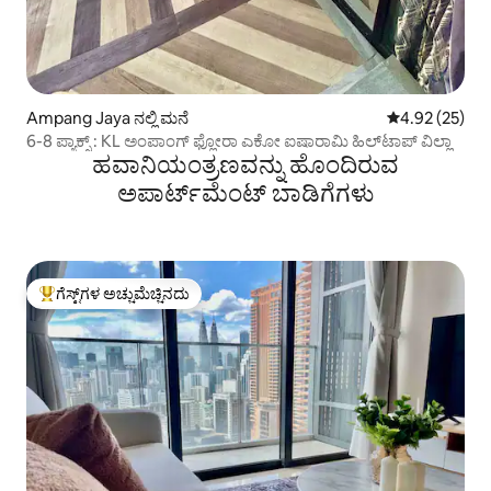
Ampang Jaya ನಲ್ಲಿ ಮನೆ
5 ರಲ್ಲಿ 4.92 ಸರ
4.92 (25)
6-8 ಪ್ಯಾಕ್ಸ್ : KL ಅಂಪಾಂಗ್ ಫ್ಲೋರಾ ಎಕೋ ಐಷಾರಾಮಿ ಹಿಲ್‌ಟಾಪ್ ವಿಲ್ಲಾ
ಹವಾನಿಯಂತ್ರಣವನ್ನು ಹೊಂದಿರುವ
ಅಪಾರ್ಟ್‌ಮೆಂಟ್‌ ಬಾಡಿಗೆಗಳು
ಗೆಸ್ಟ್‌ಗಳ ಅಚ್ಚುಮೆಚ್ಚಿನದು
ಗೆಸ್ಟ್‌ಗಳಿಗೆ ಅತಿ ಹೆಚ್ಚು ಅಚ್ಚುಮೆಚ್ಚಿನದು