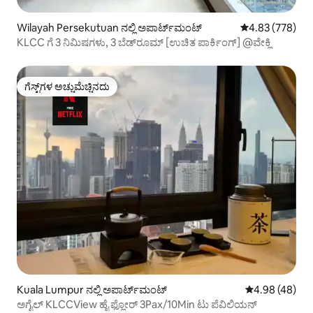
Wilayah Persekutuan ನಲ್ಲಿ ಅಪಾರ್ಟ್‌ಮಂಟ್
5 ರಲ್ಲಿ 4.83 ಸರಾ
4.83 (778)
KLCC ಗೆ 3 ನಿಮಿಷಗಳು, 3 ಬೆಡ್‌ರೂಮ್ [ಉಚಿತ ಪಾರ್ಕಿಂಗ್] @ವೇಕ್ಲಿ
ಗೆಸ್ಟ್‌ಗಳ ಅಚ್ಚುಮೆಚ್ಚಿನದು
ಗೆಸ್ಟ್‌ಗಳ ಅಚ್ಚುಮೆಚ್ಚಿನದು
Kuala Lumpur ನಲ್ಲಿ ಅಪಾರ್ಟ್‌ಮಂಟ್
5 ರಲ್ಲಿ 4.98 ಸರ
4.98 (48)
ಅಗೈಲ್ KLCCView ಹೈ ಫ್ಲೋರ್ 3Pax/10Min ಟು ಪೆವಿಲಿಯನ್