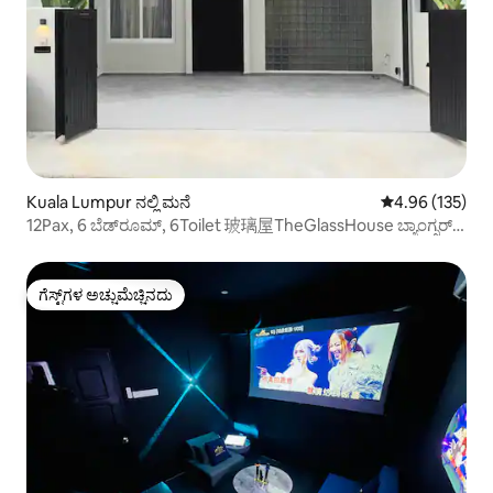
Kuala Lumpur ನಲ್ಲಿ ಮನೆ
5 ರಲ್ಲಿ 4.96 ಸರಾ
4.96 (135)
12Pax, 6 ಬೆಡ್‌ರೂಮ್, 6Toilet 玻璃屋TheGlassHouse ಬ್ಯಾಂಗ್ಸರ್
KL
ಗೆಸ್ಟ್‌ಗಳ ಅಚ್ಚುಮೆಚ್ಚಿನದು
ಗೆಸ್ಟ್‌ಗಳ ಅಚ್ಚುಮೆಚ್ಚಿನದು