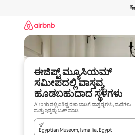
ವಿಷಯಕ್ಕೆ
ಹೋಗಿ
ಈಜಿಪ್ಟ್ ಮ್ಯೂಸಿಯಮ್
ಸಮೀಪದಲ್ಲಿ ವಾಸ್ತವ್ಯ
ಹೂಡಬಹುದಾದ ಸ್ಥಳಗಳು
Airbnb ನಲ್ಲಿ ವಿಶಿಷ್ಟ ರಜಾ ಬಾಡಿಗೆ ವಾಸ್ತವ್ಯಗಳು, ಮನೆಗಳು
ಮತ್ತು ಇನ್ನಷ್ಟು ಬುಕ್ ಮಾಡಿ
ಸ್ಥಳ
ಫಲಿತಾಂಶಗಳು ಲಭ್ಯವಿರುವಾಗ, ಅಪ್ ಮತ್ತು ಡೌನ್ ಬಾಣದ ಕೀಲಿಗಳೊ