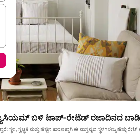
್ಯೂಸಿಯಮ್ ಬಳಿ ಟಾಪ್-ರೇಟೆಡ್ ರಜಾದಿನದ ಬಾಡಿ
ುತ್ತಾರೆ: ಸ್ಥಳ, ಸ್ವಚ್ಛತೆ ಮತ್ತು ಹೆಚ್ಚಿನ ಕಾರಣಕ್ಕಾಗಿ ಈ ವಾಸ್ತವ್ಯದ ಸ್ಥಳಗಳನ್ನು ಹೆಚ್ಚು ರೇ