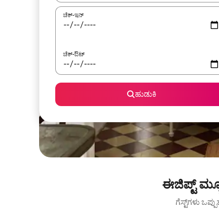
ಚೆಕ್-ಇನ್
ಚೆಕ್-ಔಟ್
ಹುಡುಕಿ
ಈಜಿಪ್ಟ್ ಮ
ಗೆಸ್ಟ್‌ಗಳು ಒಪ್ಪ