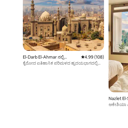
El-Darb El-Ahmar ನಲ್ಲಿ
5 ರಲ್ಲಿ 4.99 ಸರಾಸರಿ ರೇಟಿಂಗ
4.99 (108)
ಕಾಂಡೋ
ಕೈರೋದ ಐತಿಹಾಸಿಕ ಪರಿಮಳದ ಹೃದಯಭಾಗದಲ್ಲಿ
ವಾಸಿಸಿ.
Nazlet El
ಕಾಂಡೋ
ಅಕೇಶಿಯಾ 