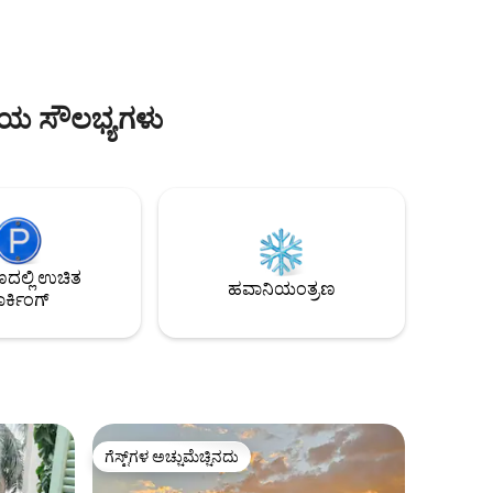
ಲಾಭ ಪಡೆಯಲು,
ಬೆಡ್‌ರೂಮ್ ಅಪಾರ್ಟ್‌ಮೆಂಟ್‌ನಲ್ಲಿ ವಿಶಾಲವಾದ ಮತ್ತು
ು
ಆಕರ್ಷಕವಾದ ಲಿವಿಂಗ್ ಪ್ರದೇಶ, ತೆರೆದ ಅಡುಗೆಮನೆ,
ಊಟದ ಸ್ಥಳ ಮತ್ತು ಬೆಡ್ ನೂಕ್, ದೊಡ್ಡ ಬಾತ್‌ರೂಮ್
ಿಸಲು ನಾವು
ಮತ್ತು ಸಣ್ಣ, ಭಾಗಶಃ ತೆರೆದಿರುವ ಹೊರಾಂಗಣ ಆಸನ
ಪ್ರದೇಶವಿದೆ
ರಿಯ ಸೌಲಭ್ಯಗಳು
ಲ್ಲಿ ಉಚಿತ
ಹವಾನಿಯಂತ್ರಣ
ರ್ಕಿಂಗ್
ಗೆಸ್ಟ್‌ಗಳ ಅಚ್ಚುಮೆಚ್ಚಿನದು
ಗೆಸ್ಟ್‌ಗಳ ಅಚ್ಚುಮೆಚ್ಚಿನದು