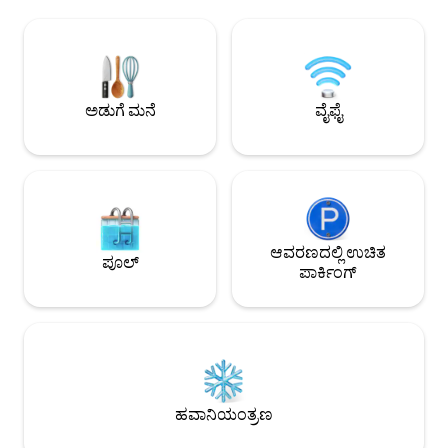
ವಸತಿ (ಕಿಂಗ್, ಟ್ವಿನ್, ವಿನಂತಿಯ ಮೇರೆಗೆ ಸೋಫಾ/
ಸಂಪೂರ್ಣವಾಗಿ ಸುಸಜ್ಜಿ
ಕ್ರಿಬ್) • ಪೂಲ್, ಜಿಮ್, ಮಕ್ಕಳ ಪ್ರದೇಶ, BBQ,
ಮನೆಯಲ್ಲಿಯೇ ಇರುತ್ತೀರ
ಕೆಫೆಗಳು ಮತ್ತು ಸೂಪರ್‌ಮಾರ್ಕೆಟ್‌ಗಳು 3 ನಿಮಿಷಗಳ
ಆರಾಮದಾಯಕವಾದ ಕಿಂಗ
ದೂರದಲ್ಲಿವೆ 📍6 ನಿಮಿಷ ದುಬೈ ಮಾಲ್ | 3 ನಿಮಿಷ
ಮೇಲೆ ವಿಶ್ರಾಂತಿಯ ನಿದ್
ಫೌಂಟೇನ್ | ಒಪೆರಾಕ್ಕೆ 30 ಸೆಕೆಂಡ್ ನಡಿಗೆ
ಸಂಪೂರ್ಣ ಸುಸಜ್ಜಿತ 
ಐಷಾರಾಮಿಕತೆ, ಸ್ಥಳ ಮತ್ತು ಮರೆಯಲಾಗದ
ಸಿದ್ಧಪಡಿಸಿ ಮತ್ತು ಪ್ರಸಿ
ಅಡುಗೆ ಮನೆ
ವೈಫೈ
ವೀಕ್ಷಣೆಗಳಿಗಾಗಿ ವಿನ್ಯಾಸಗೊಳಿಸಲಾದ ಪ್ರೀಮಿಯಂ
ಅದ್ಭುತ ನೋಟಗಳೊಂದಿಗೆ ಬ
ಕುಟುಂಬ ವಾಸ್ತವ್ಯ.
ಪಡೆಯಿರಿ.
ಆವರಣದಲ್ಲಿ ಉಚಿತ
ಪೂಲ್
ಪಾರ್ಕಿಂಗ್
ಹವಾನಿಯಂತ್ರಣ