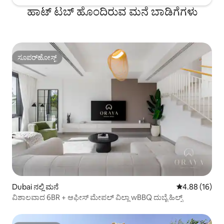
ಹಾಟ್ ಟಬ್ ಹೊಂದಿರುವ ಮನೆ ಬಾಡಿಗೆಗಳು
ಸೂಪರ್‌ಹೋಸ್ಟ್
ಸೂಪರ್‌ಹೋಸ್ಟ್
Dubai ನಲ್ಲಿ ಮನೆ
5 ರಲ್ಲಿ 4.88 ಸರ
4.88 (16)
ವಿಶಾಲವಾದ 6BR + ಆಫೀಸ್ ಮೇಪಲ್ ವಿಲ್ಲಾ wBBQ ದುಬೈ ಹಿಲ್ಸ್