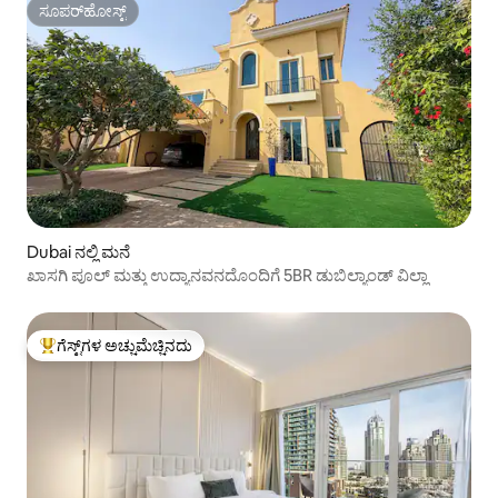
ಸೂಪರ್‌ಹೋಸ್ಟ್
ಸೂಪರ್‌ಹೋಸ್ಟ್
Dubai ನಲ್ಲಿ ಮನೆ
ಖಾಸಗಿ ಪೂಲ್ ಮತ್ತು ಉದ್ಯಾನವನದೊಂದಿಗೆ 5BR ಡುಬಿಲ್ಯಾಂಡ್ ವಿಲ್ಲಾ
ಗೆಸ್ಟ್‌ಗಳ ಅಚ್ಚುಮೆಚ್ಚಿನದು
ಗೆಸ್ಟ್‌ಗಳಿಗೆ ಅತಿ ಹೆಚ್ಚು ಅಚ್ಚುಮೆಚ್ಚಿನದು