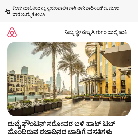
ವಿಷಯಕ್ಕೆ
ಕೆಲವು ಮಾಹಿತಿಯನ್ನು ಸ್ವಯಂಚಾಲಿತವಾಗಿ ಅನುವಾದಿಸಲಾಗಿದೆ. 
ಮೂಲ 
ಹೋಗಿ
ಭಾಷೆಯನ್ನು ತೋರಿಸಿ
ನಿಮ್ಮ ಸ್ಥಳವನ್ನು Airbnb ಯಲ್ಲಿ ಹಾಕಿ
ದುಬೈ ಫೌಂಟನ್ ಸರೋವರ ಬಳಿ ಹಾಟ್ ಟಬ್
ಹೊಂದಿರುವ ರಜಾದಿನದ ಬಾಡಿಗೆ ವಸತಿಗಳು