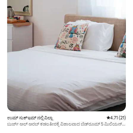
ಉಮ್ ಸುಕ್ಇಮ್ ನಲ್ಲಿ ವಿಲ್ಲಾ
5 ರಲ್ಲಿ 4.71 ಸ
4.71 (21)
ಬುರ್ಜ್ ಅಲ್ ಅರಬ್ ಕಡಲತೀರಕ್ಕೆ ವಿಶಾಲವಾದ ಬೆಡ್‌ರೂಮ್ 5 ಮಿಲಿಯನ್
ನಡಿಗೆ