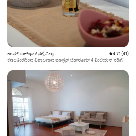
ಉಮ್ ಸುಕ್ಇಮ್ ನಲ್ಲಿ ವಿಲ್ಲಾ
5 ರಲ್ಲಿ 4.71 ಸ
4.71 (41)
ಕಡಲತೀರದಿಂದ ವಿಶಾಲವಾದ ಮಾಸ್ಟರ್ ಬೆಡ್‌ರೂಮ್ 4 ಮಿಲಿಯನ್ ನಡಿಗೆ