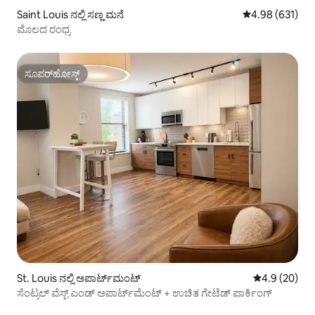
Saint Louis ನಲ್ಲಿ ಸಣ್ಣ ಮನೆ
5 ರಲ್ಲಿ 4.98 ಸರಾ
4.98 (631)
ಮೊಲದ ರಂಧ್ರ
ಸೂಪರ್‌ಹೋಸ್ಟ್
ಸೂಪರ್‌ಹೋಸ್ಟ್
St. Louis ನಲ್ಲಿ ಅಪಾರ್ಟ್‌ಮಂಟ್
5 ರಲ್ಲಿ 4.9 ಸರ
4.9 (20)
ಸೆಂಟ್ರಲ್ ವೆಸ್ಟ್ ಎಂಡ್ ಅಪಾರ್ಟ್‌ಮೆಂಟ್ + ಉಚಿತ ಗೇಟೆಡ್ ಪಾರ್ಕಿಂಗ್