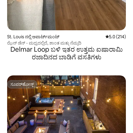
St. Louis ನಲ್ಲಿ ಅಪಾರ್ಟ್‌ಮಂಟ್
5 ರಲ್ಲಿ 5.0 ಸರಾ
5.0 (214)
ಝೆನ್ ಡೆನ್ - ಮಧ್ಯದಲ್ಲಿದೆ, ಶಾಂತ ಮತ್ತು ನೆಮ್ಮದಿ
Delmar Loop ಬಳಿ ಇತರ ಉತ್ತಮ ಐಷಾರಾಮಿ
ರಜಾದಿನದ ಬಾಡಿಗೆ ವಸತಿಗಳು
ಸೂಪರ್‌ಹೋಸ್ಟ್
ಸೂಪರ್‌ಹೋಸ್ಟ್