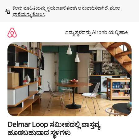
ವಿಷಯಕ್ಕೆ
ಕೆಲವು ಮಾಹಿತಿಯನ್ನು ಸ್ವಯಂಚಾಲಿತವಾಗಿ ಅನುವಾದಿಸಲಾಗಿದೆ. 
ಮೂಲ 
ಹೋಗಿ
ಭಾಷೆಯನ್ನು ತೋರಿಸಿ
ನಿಮ್ಮ ಸ್ಥಳವನ್ನು Airbnb ಯಲ್ಲಿ ಹಾಕಿ
Delmar Loop ಸಮೀಪದಲ್ಲಿ ವಾಸ್ತವ್ಯ
ಹೂಡಬಹುದಾದ ಸ್ಥಳಗಳು