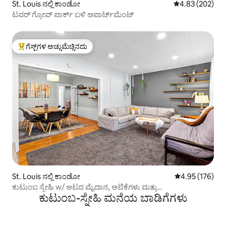
St. Louis ನಲ್ಲಿ ಕಾಂಡೋ
5 ರಲ್ಲಿ 4.83 ಸರಾ
4.83 (202)
ಟವರ್ ಗ್ರೋವ್ ಪಾರ್ಕ್ ಬಳಿ ಅಪಾರ್ಟ್‌ಮೆಂಟ್
ಗೆಸ್ಟ್‌ಗಳ ಅಚ್ಚುಮೆಚ್ಚಿನದು
ಗೆಸ್ಟ್‌ಗಳಿಗೆ ಅತಿ ಹೆಚ್ಚು ಅಚ್ಚುಮೆಚ್ಚಿನದು
St. Louis ನಲ್ಲಿ ಕಾಂಡೋ
5 ರಲ್ಲಿ 4.95 ಸರಾ
4.95 (176)
ಕುಟುಂಬ ಸ್ನೇಹಿ w/ ಆಟದ ಮೈದಾನ, ಆಟಿಕೆಗಳು ಮತ್ತು
ಕುಟುಂಬ-ಸ್ನೇಹಿ ಮನೆಯ ಬಾಡಿಗೆಗಳು
ಸುತ್ತಾಡಿಕೊಂಡುಬರುವವರು