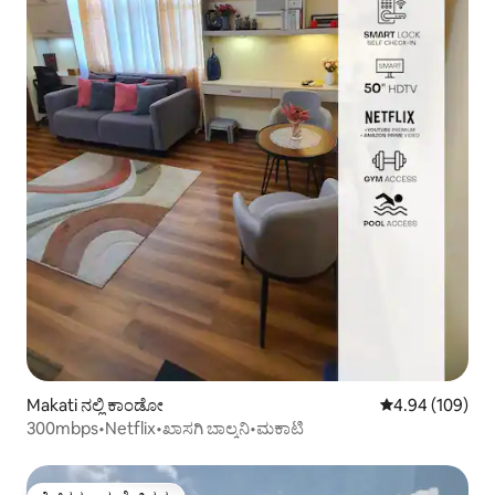
Makati ನಲ್ಲಿ ಕಾಂಡೋ
5 ರಲ್ಲಿ 4.94 ಸರಾ
4.94 (109)
300mbps•Netflix•ಖಾಸಗಿ ಬಾಲ್ಕನಿ•ಮಕಾಟಿ