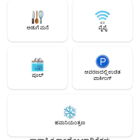
ಹೊಂದಿದೆ. ಕ್ವೀನ್ ಗಾತ್ರ
ಪ್ರವೇಶವನ್ನು ಹೊಂದಿದೆ (ಜಿಮ್ ಶುಲ್ಕಗಳು
ಮಧ್ಯಾಹ್ನ3:00ರ ನಂ
ಅನ್ವಯಿಸುತ್ತವೆ) ಪಾರ್ಕಿಂಗ್ ಲಭ್ಯವಿದೆ (ಶುಲ್ಕಗಳು
ಚೆಕ್-ಇನ್ ಚೆಕ್ ಔಟ್ ಮಧ
ಅನ್ವಯಿಸುತ್ತವೆ), ಮತ್ತು 24-ಗಂಟೆಗಳ ಭದ್ರತೆ-
ತಡವಾಗಿಲ್ಲ ಲಭ್ಯವಿದ್ದರೆ
ವ್ಯವಹಾರ ಅಥವಾ ವಿರಾಮದ ವಾಸ್ತವ್ಯಗಳಿಗೆ
ವಿನಂತಿಸಬಹುದು (ದಯವ
ಅಡುಗೆ ಮನೆ
ವೈಫೈ
ಸೂಕ್ತವಾಗಿದೆ.
ಬದಲಾವಣೆಗೆ ಒಳಪಟ್ಟಿರುತ
ಆವರಣದಲ್ಲಿ ಉಚಿತ
ಪೂಲ್
ಪಾರ್ಕಿಂಗ್
ಹವಾನಿಯಂತ್ರಣ