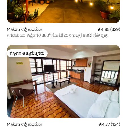
Makati ನಲ್ಲಿ ಕಾಂಡೋ
5 ರಲ್ಲಿ 4.85 ಸರಾ
4.85 (329)
ಗಗನಚುಂಬಿ ಕಟ್ಟಡಗಳ 360° ನೋಟ| ಮಿನಿಗಾಲ್ಫ್ | BBQ| ನೆಟ್‌ಫ್ಲಿಕ್ಸ್
ಗೆಸ್ಟ್‌ಗಳ ಅಚ್ಚುಮೆಚ್ಚಿನದು
ಗೆಸ್ಟ್‌ಗಳ ಅಚ್ಚುಮೆಚ್ಚಿನದು
Makati ನಲ್ಲಿ ಕಾಂಡೋ
5 ರಲ್ಲಿ 4.77 ಸರಾ
4.77 (134)