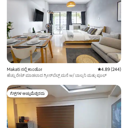
Makati ನಲ್ಲಿ ಕಾಂಡೋ
5 ರಲ್ಲಿ 4.89 ಸರಾ
4.89 (244)
ಹೆಚ್ಚು ರೇಟ್ ಮಾಡಲಾದ ಗ್ರೀನ್‌ಬೆಲ್ಟ್ ಮನೆ w/ ಬಾಲ್ಕನಿ ಮತ್ತು ಪೂಲ್
ಗೆಸ್ಟ್‌ಗಳ ಅಚ್ಚುಮೆಚ್ಚಿನದು
ಗೆಸ್ಟ್‌ಗಳ ಅಚ್ಚುಮೆಚ್ಚಿನದು