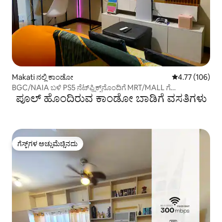
Makati ನಲ್ಲಿ ಕಾಂಡೋ
5 ರಲ್ಲಿ 4.77 ಸರಾ
4.77 (106)
BGC/NAIA ಬಳಿ PS5 ನೆಟ್‌ಫ್ಲಿಕ್ಸ್‌ನೊಂದಿಗೆ MRT/MALL ಗೆ
ಪೂಲ್ ಹೊಂದಿರುವ ಕಾಂಡೋ ಬಾಡಿಗೆ ವಸತಿಗಳು
ಸಂಪರ್ಕಿಸಲಾಗಿದೆ
ಗೆಸ್ಟ್‌ಗಳ ಅಚ್ಚುಮೆಚ್ಚಿನದು
ಗೆಸ್ಟ್‌ಗಳ ಅಚ್ಚುಮೆಚ್ಚಿನದು