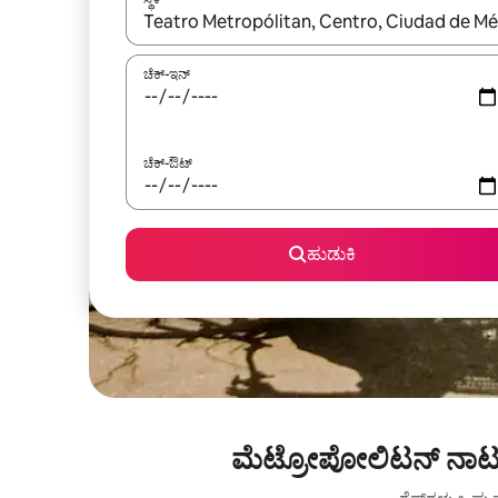
ಫಲಿತಾಂಶಗಳು ಲಭ್ಯವಿರುವಾಗ, ಅಪ್ ಮತ್ತು ಡೌನ್ ಬಾಣದ ಕೀಲಿಗಳೊ
ಚೆಕ್-ಇನ್
ಚೆಕ್-ಔಟ್
ಹುಡುಕಿ
ಮೆಟ್ರೋಪೋಲಿಟನ್ ನಾಟಕಾ