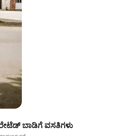
ೇಟೆಡ್ ಬಾಡಿಗೆ ವಸತಿಗಳು