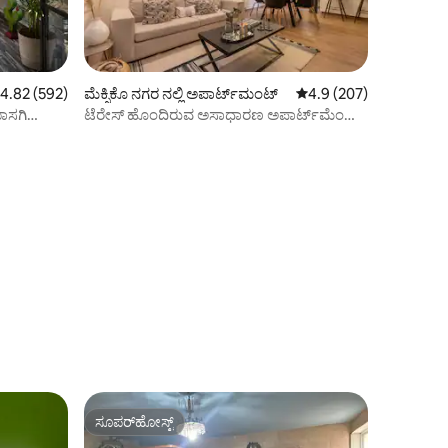
 ರಲ್ಲಿ 4.82 ಸರಾಸರಿ ರೇಟಿಂಗ್, 592 ವಿಮರ್ಶೆಗಳು
4.82 (592)
ಮೆಕ್ಸಿಕೊ ನಗರ ನಲ್ಲಿ ಅಪಾರ್ಟ್‌ಮಂಟ್
5 ರಲ್ಲಿ 4.9 ಸರಾಸರಿ ರೇಟಿಂ
4.9 (207)
ಾಸಗಿ
ಟೆರೇಸ್ ಹೊಂದಿರುವ ಅಸಾಧಾರಣ ಅಪಾರ್ಟ್‌ಮೆಂಟ್ |
ರಿಫಾರ್ಮಾ CDMX
ಸೂಪರ್‌ಹೋಸ್ಟ್
ಸೂಪರ್‌ಹೋಸ್ಟ್