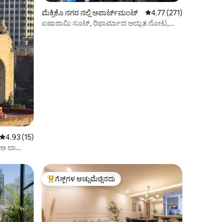
ಮೆಕ್ಸಿಕೊ ನಗರ ನಲ್ಲಿ ಅಪಾರ್ಟ್‌ಮಂಟ್
5 ರಲ್ಲಿ 4.77 ಸರಾಸರಿ ರೇಟಿಂ
4.77 (271)
ಐಷಾರಾಮಿ ಸೂಟ್, ರಿಫಾರ್ಮಾದ ಅದ್ಭುತ ನೋಟ,
ಈಜುಕೊಳ
5 ರಲ್ಲಿ 4.93 ಸರಾಸರಿ ರೇಟಿಂಗ್, 15 ವಿಮರ್ಶೆಗಳು
4.93 (15)
 ಅ ಲಾ
ಗೆಸ್ಟ್‌ಗಳ ಅಚ್ಚುಮೆಚ್ಚಿನದು
ಗೆಸ್ಟ್‌ಗಳಿಗೆ ಅತಿ ಹೆಚ್ಚು ಅಚ್ಚುಮೆಚ್ಚಿನದು