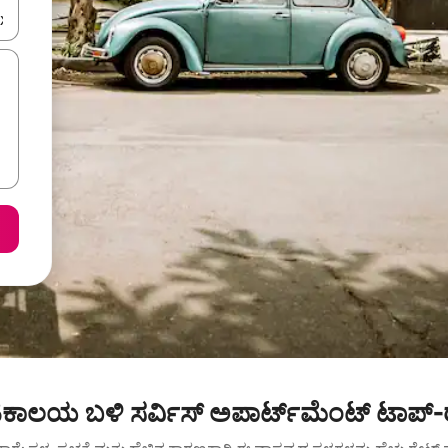
ಂದಿಗೆ ನ್ಯಾವಿಗೇಟ್ ಮಾಡಿ ಅಥವಾ ಸ್ಪರ್ಶ ಅಥವಾ ಸ್ವೈಪ್ ಗೆಸ್ಚರ್‌ಗಳ ಮೂಲಕ ಅನ್ವೇಷಿಸಿ.
ಲಯ ಬಳಿ ಸರ್ವಿಸ್ ಅಪಾರ್ಟ್‌ಮೆಂಟ್ ಟಾಪ್-ರ