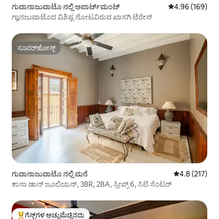
ಗುವಾನಾಜುವಾಟೊ ನಲ್ಲಿ ಅಪಾರ್ಟ್‌ಮಂಟ್
5 ರಲ್ಲಿ 4.96 ಸರಾ
4.96 (169)
ಗ್ವಾನಜುವಾಟೊದ ವಿಶಿಷ್ಟ ನೋಟವಿರುವ ಖಾಸಗಿ ಟೆರೇಸ್
ಸೂಪರ್‌ಹೋಸ್ಟ್
ಸೂಪರ್‌ಹೋಸ್ಟ್
ಗುವಾನಾಜುವಾಟೊ ನಲ್ಲಿ ಮನೆ
5 ರಲ್ಲಿ 4.8 ಸರಾ
4.8 (217)
ಕಾಸಾ ಡಾನ್ ಜೂಲಿಯನ್, 3BR, 2BA, ಸ್ಲೀಪ್ಸ್ 6, ಸಿಟಿ ಸೆಂಟರ್
ಗೆಸ್ಟ್‌ಗಳ ಅಚ್ಚುಮೆಚ್ಚಿನದು