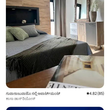
ಗುವಾನಾಜುವಾಟೊ ನಲ್ಲಿ ಅಪಾರ್ಟ್‌ಮಂಟ್
5 ರಲ್ಲಿ 4.82 ಸರ
4.82 (85)
ಕಾಸಾ ಡಾಸ್ ರಿಯೋಸ್