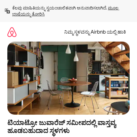
ವಿಷಯಕ್ಕೆ
ಕೆಲವು ಮಾಹಿತಿಯನ್ನು ಸ್ವಯಂಚಾಲಿತವಾಗಿ ಅನುವಾದಿಸಲಾಗಿದೆ. 
ಮೂಲ 
ಹೋಗಿ
ಭಾಷೆಯನ್ನು ತೋರಿಸಿ
ನಿಮ್ಮ ಸ್ಥಳವನ್ನು Airbnb ಯಲ್ಲಿ ಹಾಕಿ
ಟಿಯಾಟ್ರೋ ಜುವಾರೆಜ್ ಸಮೀಪದಲ್ಲಿ ವಾಸ್ತವ್ಯ
ಹೂಡಬಹುದಾದ ಸ್ಥಳಗಳು