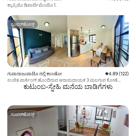
ಕ್ಯಾಪ್ರಿಚೊ ಡಿಪಾರ್ಟೆಮೆಂಟೊ 1.
ಸೂಪರ್‌ಹೋಸ್ಟ್
ಸೂಪರ್‌ಹೋಸ್ಟ್
ಗುವಾನಾಜುವಾಟೊ ನಲ್ಲಿ ಕಾಂಡೋ
5 ರಲ್ಲಿ 4.89 ಸರಾ
4.89 (122)
ಉಚಿತ ಪಾರ್ಕಿಂಗ್ ಹೊಂದಿರುವ ಆರಾಮದಾಯಕ 3 ಮಲಗುವ ಕೋಣೆ
ಕುಟುಂಬ-ಸ್ನೇಹಿ ಮನೆಯ ಬಾಡಿಗೆಗಳು
ಅಪಾರ್ಟ್‌ಮೆಂಟ್
ಸೂಪರ್‌ಹೋಸ್ಟ್
ಸೂಪರ್‌ಹೋಸ್ಟ್