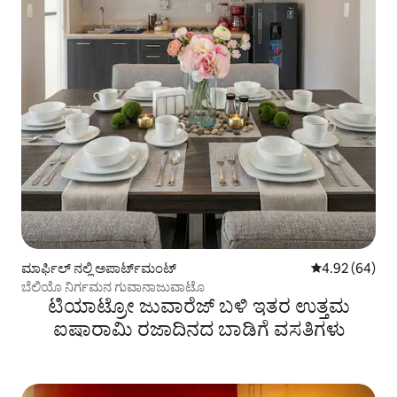
ಮಾರ್ಫಿಲ್ ನಲ್ಲಿ ಅಪಾರ್ಟ್‌ಮಂಟ್
5 ರಲ್ಲಿ 4.92 ಸರ
4.92 (64)
ಬೆಲಿಯೊ ನಿರ್ಗಮನ ಗುವಾನಾಜುವಾಟೊ
ಟಿಯಾಟ್ರೋ ಜುವಾರೆಜ್ ಬಳಿ ಇತರ ಉತ್ತಮ
ಐಷಾರಾಮಿ ರಜಾದಿನದ ಬಾಡಿಗೆ ವಸತಿಗಳು