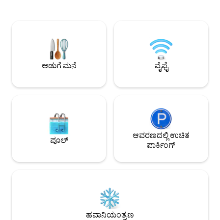
ಅಪ್; ಮತ್ತೊಂದು ಬ್ಲಾಕ್ 
ಮೋಡಿ ಮತ್ತು ಆಧುನಿಕ ಅನುಕೂಲಗಳನ್ನು ನೀಡುತ್ತದೆ.
ಪಾಜ್. 1700 ರದಶಕದಲ್
ಬಾಲ್ಕನಿ ಆರಾಮದಾಯಕವಾದ ಲಿವಿಂಗ್/ಡೈನಿಂಗ್/
ಅಪಾರ್ಟ್‌ಮೆಂಟ್ ತನ್ನ 3
ಕಿಚನ್ ಪ್ರದೇಶದಲ್ಲಿದೆ, ಹ್ಯಾಂಗ್ ಔಟ್ ಮಾಡಲು ಮತ್ತು
ಗೋಡೆಗಳನ್ನು ಹೊಂದಿರ
ವಿಶ್ರಾಂತಿ ಪಡೆಯಲು ಉತ್ತಮ ಸ್ಥಳವಾಗಿದೆ. ಪ್ರತ್ಯೇಕ
ನಿಮ್ಮನ್ನು ಗುವಾನಾಜು
ಬೆಡ್‌ರೂಮ್ 2 ಕ್ಲೋಸೆಟ್‌ಗಳು ಮತ್ತು ನಿಮಗೆ
ಇರಿಸುತ್ತದೆ.
ಅಸಾಧಾರಣ ರಾತ್ರಿ ವಿಶ್ರಾಂತಿಯನ್ನು
ಖಚಿತಪಡಿಸಿಕೊಳ್ಳಲು ಸಾಕಷ್ಟು ಆರಾಮದಾಯಕವಾದ
ಅಡುಗೆ ಮನೆ
ವೈಫೈ
ಹಾಸಿಗೆಯನ್ನು ಹೊಂದಿದೆ.
ಆವರಣದಲ್ಲಿ ಉಚಿತ
ಪೂಲ್
ಪಾರ್ಕಿಂಗ್
ಹವಾನಿಯಂತ್ರಣ