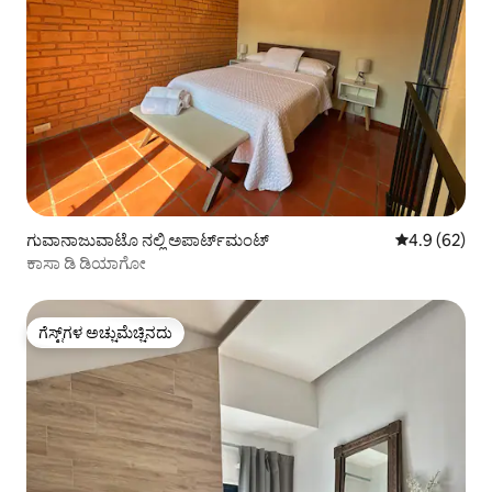
ಗುವಾನಾಜುವಾಟೊ ನಲ್ಲಿ ಅಪಾರ್ಟ್‌ಮಂಟ್
5 ರಲ್ಲಿ 4.9 ಸರ
4.9 (62)
ಕಾಸಾ ಡಿ ಡಿಯಾಗೋ
ಗೆಸ್ಟ್‌ಗಳ ಅಚ್ಚುಮೆಚ್ಚಿನದು
ಗೆಸ್ಟ್‌ಗಳ ಅಚ್ಚುಮೆಚ್ಚಿನದು