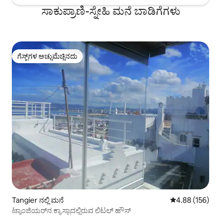
ಸಾಕುಪ್ರಾಣಿ-ಸ್ನೇಹಿ ಮನೆ ಬಾಡಿಗೆಗಳು
ಗೆಸ್ಟ್‌ಗಳ ಅಚ್ಚುಮೆಚ್ಚಿನದು
ಗೆಸ್ಟ್‌ಗಳ ಅಚ್ಚುಮೆಚ್ಚಿನದು
Tangier ನಲ್ಲಿ ಮನೆ
5 ರಲ್ಲಿ 4.88 ಸರಾ
4.88 (156)
ಟ್ಯಾಂಜಿಯರ್‌ನ ಕ್ಯಾಸ್ಬಾದಲ್ಲಿರುವ ಲಿಟಲ್ ಹೌಸ್