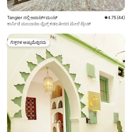
Tangier ನಲ್ಲಿ ಅಪಾರ್ಟ್‌ಮಂಟ್
5 ರಲ್ಲಿ 4.75 ಸರ
4.75 (44)
ಕಾರ್ನಿಚೆ ಮಲಬಾಟಾ ವೈಬ್ಸ್ ಕಡಲತೀರದ ಮೇಲೆ ಟ್ರೆಂಡ್
ಗೆಸ್ಟ್‌ಗಳ ಅಚ್ಚುಮೆಚ್ಚಿನದು
ಗೆಸ್ಟ್‌ಗಳ ಅಚ್ಚುಮೆಚ್ಚಿನದು