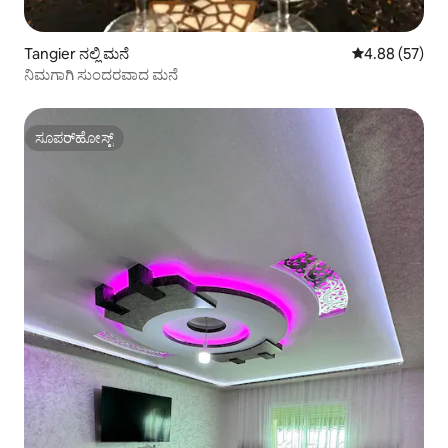
Tangier ನಲ್ಲಿ ಮನೆ
5 ರಲ್ಲಿ 4.88 ಸರ
4.88 (57)
ನಿಮಗಾಗಿ ಸುಂದರವಾದ ಮನೆ
ಸೂಪರ್‌ಹೋಸ್ಟ್
ಸೂಪರ್‌ಹೋಸ್ಟ್