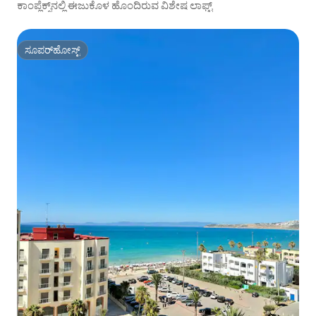
ಕಾಂಪ್ಲೆಕ್ಸ್‌ನಲ್ಲಿ ಈಜುಕೊಳ ಹೊಂದಿರುವ ವಿಶೇಷ ಲಾಫ್ಟ್
ಸೂಪರ್‌ಹೋಸ್ಟ್
ಸೂಪರ್‌ಹೋಸ್ಟ್