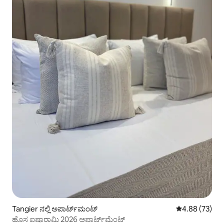
Tangier ನಲ್ಲಿ ಅಪಾರ್ಟ್‌ಮಂಟ್
5 ರಲ್ಲಿ 4.88 ಸರ
4.88 (73)
ಹೊಸ ಐಷಾರಾಮಿ 2026 ಅಪಾರ್ಟ್‌ಮೆಂಟ್