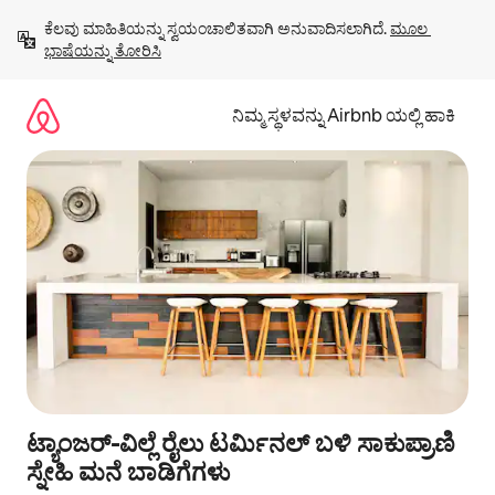
ವಿಷಯಕ್ಕೆ
ಕೆಲವು ಮಾಹಿತಿಯನ್ನು ಸ್ವಯಂಚಾಲಿತವಾಗಿ ಅನುವಾದಿಸಲಾಗಿದೆ. 
ಮೂಲ 
ಹೋಗಿ
ಭಾಷೆಯನ್ನು ತೋರಿಸಿ
ನಿಮ್ಮ ಸ್ಥಳವನ್ನು Airbnb ಯಲ್ಲಿ ಹಾಕಿ
ಟ್ಯಾಂಜರ್-ವಿಲ್ಲೆ ರೈಲು ಟರ್ಮಿನಲ್ ಬಳಿ ಸಾಕುಪ್ರಾಣಿ
ಸ್ನೇಹಿ ಮನೆ ಬಾಡಿಗೆಗಳು