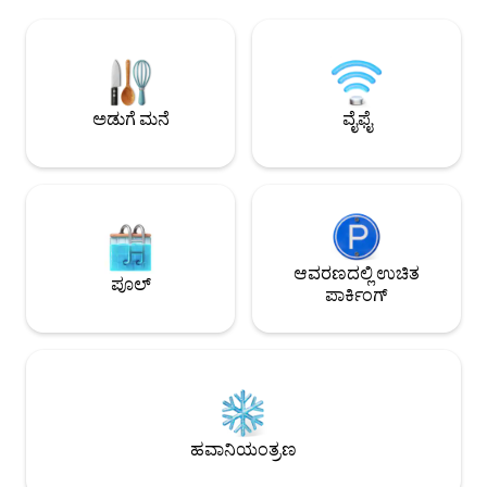
ಇದನ್ನು ✨ ಏಕೆ ಇಷ್ಟಪಡುತ್ತೀರಿ ಪ್ರಕಾಶಮಾನವಾದ,
ವಿಹಾರಗಳು, ಪ್ರಣಯ ವ
ಗಾಳಿಯಾಡುವ ಒಳಾಂಗಣಗಳು ವಿಹಂಗಮ ಸಮುದ್ರದ
ಪ್ರವಾಸಗಳು ಅಥವಾ 
ವೀಕ್ಷಣೆಗಳು ⛱️ ರೆಸ್ಟೋರೆಂಟ್‌ಗಳು🍴 ☕, ಕೆಫೆಗಳು
ಮೊರಾಕೊ ಮತ್ತು ಅದರ 
ಮತ್ತು ನಗರದ ಮುಖ್ಯಾಂಶಗಳ ಬಳಿ ಕೇಂದ್ರ ಸ್ಥಳ
ವಾರಾಂತ್ಯದ ಪ್ರವಾಸಗಳಿಗ
ದಂಪತಿಗಳು, ಏಕಾಂಗಿ ಪ್ರಯಾಣಿಕರು ಅಥವಾ
ವ್ಯವಹಾರದ ಗೆಸ್ಟ್‌ಗಳಿಗೆ ಸೂಕ್ತವಾಗಿದೆ ಐಷಾರಾಮಿ,
ಅಡುಗೆ ಮನೆ
ವೈಫೈ
ಆರಾಮದಾಯಕ ಮತ್ತು ಕಡಲತೀರವು ಕೆಲವೇ ಹೆಜ್ಜೆ
ದೂರದಲ್ಲಿದೆ! 🌟
ಆವರಣದಲ್ಲಿ ಉಚಿತ
ಪೂಲ್
ಪಾರ್ಕಿಂಗ್
ಹವಾನಿಯಂತ್ರಣ