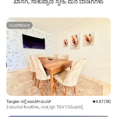
ಖಾಸಗಿ, ಸಾಕುಪ್ರಾಣಿ ಸ್ನೇಹಿ ಮನೆ ಬಾಡಿಗೆಗಳು
ಸೂಪರ್‌ಹೋಸ್ಟ್
ಸೂಪರ್‌ಹೋಸ್ಟ್
Tangier ನಲ್ಲಿ ಅಪಾರ್ಟ್‌ಮಂಟ್
5 ರಲ್ಲಿ 4.67 ಸರ
4.67 (18)
2 ಮಲಗುವ ಕೋಣೆಗಳು, ಸೂಕ್ತ ಸ್ಥಳ: TGV 1 ನಿಮಿಷದಲ್ಲಿ