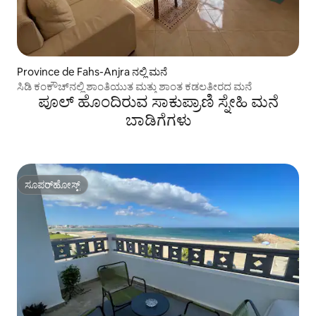
Province de Fahs-Anjra ನಲ್ಲಿ ಮನೆ
ಸಿಡಿ ಕಂಕೌಚ್‌ನಲ್ಲಿ ಶಾಂತಿಯುತ ಮತ್ತು ಶಾಂತ ಕಡಲತೀರದ ಮನೆ
ಪೂಲ್ ಹೊಂದಿರುವ ಸಾಕುಪ್ರಾಣಿ ಸ್ನೇಹಿ ಮನೆ
ಬಾಡಿಗೆಗಳು
ಸೂಪರ್‌ಹೋಸ್ಟ್
ಸೂಪರ್‌ಹೋಸ್ಟ್