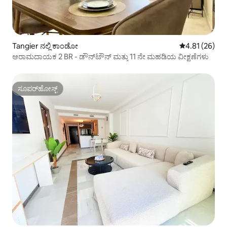
Tangier ನಲ್ಲಿ ಕಾಂಡೋ
5 ರಲ್ಲಿ 4.81 ಸರ
4.81 (26)
ಆರಾಮದಾಯಕ 2 BR - ಡೌನ್‌ಟೌನ್ ಮತ್ತು 11 ನೇ ಮಹಡಿಯ ವೀಕ್ಷಣೆಗಳು
ಸೂಪರ್‌ಹೋಸ್ಟ್
ಸೂಪರ್‌ಹೋಸ್ಟ್