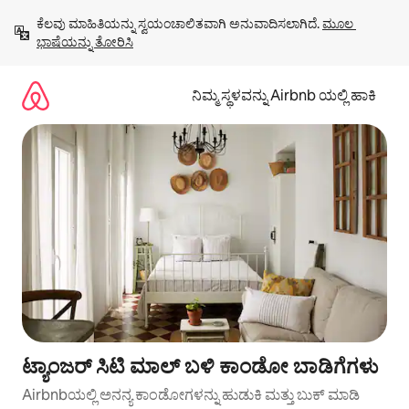
ವಿಷಯಕ್ಕೆ
ಕೆಲವು ಮಾಹಿತಿಯನ್ನು ಸ್ವಯಂಚಾಲಿತವಾಗಿ ಅನುವಾದಿಸಲಾಗಿದೆ. 
ಮೂಲ 
ಹೋಗಿ
ಭಾಷೆಯನ್ನು ತೋರಿಸಿ
ನಿಮ್ಮ ಸ್ಥಳವನ್ನು Airbnb ಯಲ್ಲಿ ಹಾಕಿ
ಟ್ಯಾಂಜರ್ ಸಿಟಿ ಮಾಲ್ ಬಳಿ ಕಾಂಡೋ ಬಾಡಿಗೆಗಳು
Airbnbಯಲ್ಲಿ ಅನನ್ಯ ಕಾಂಡೋಗಳನ್ನು ಹುಡುಕಿ ಮತ್ತು ಬುಕ್ ಮಾಡಿ