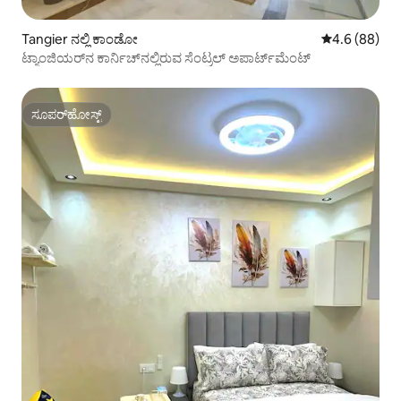
Tangier ನಲ್ಲಿ ಕಾಂಡೋ
5 ರಲ್ಲಿ 4.6 ಸರ
4.6 (88)
ಟ್ಯಾಂಜಿಯರ್‌ನ ಕಾರ್ನಿಚ್‌ನಲ್ಲಿರುವ ಸೆಂಟ್ರಲ್ ಅಪಾರ್ಟ್‌ಮೆಂಟ್
ಸೂಪರ್‌ಹೋಸ್ಟ್
ಸೂಪರ್‌ಹೋಸ್ಟ್