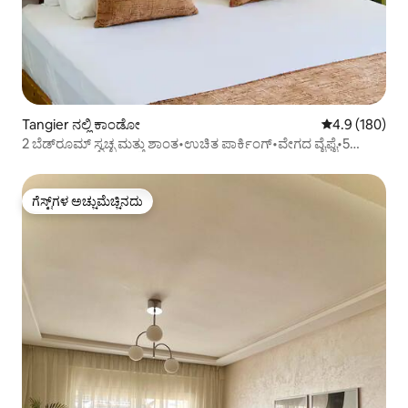
Tangier ನಲ್ಲಿ ಕಾಂಡೋ
5 ರಲ್ಲಿ 4.9 ಸರಾ
4.9 (180)
2 ಬೆಡ್‌ರೂಮ್ ಸ್ವಚ್ಛ ಮತ್ತು ಶಾಂತ•ಉಚಿತ ಪಾರ್ಕಿಂಗ್•ವೇಗದ ವೈಫೈ•5
ನಿಮಿಷಗಳಲ್ಲಿ ಬೀಚ್
ಗೆಸ್ಟ್‌ಗಳ ಅಚ್ಚುಮೆಚ್ಚಿನದು
ಗೆಸ್ಟ್‌ಗಳ ಅಚ್ಚುಮೆಚ್ಚಿನದು