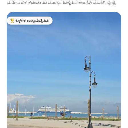
ಮರೀನಾ ಬಳಿ ಕಡಲತೀರದ ಮುಂಭಾಗದಲ್ಲಿರುವ ಅಪಾರ್ಟ್‌ಮೆಂಟ್, ವೈ-ಫೈ
ಗೆಸ್ಟ್‌ಗಳ ಅಚ್ಚುಮೆಚ್ಚಿನದು
ಗೆಸ್ಟ್‌ಗಳಿಗೆ ಅತಿ ಹೆಚ್ಚು ಅಚ್ಚುಮೆಚ್ಚಿನದು