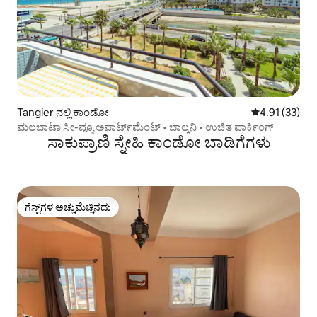
Tangier ನಲ್ಲಿ ಕಾಂಡೋ
5 ರಲ್ಲಿ 4.91 ಸರ
4.91 (33)
ಮಲಬಾಟಾ ಸೀ-ವ್ಯೂ ಅಪಾರ್ಟ್‌ಮೆಂಟ್ • ಬಾಲ್ಕನಿ • ಉಚಿತ ಪಾರ್ಕಿಂಗ್
ಸಾಕುಪ್ರಾಣಿ ಸ್ನೇಹಿ ಕಾಂಡೋ ಬಾಡಿಗೆಗಳು
ಗೆಸ್ಟ್‌ಗಳ ಅಚ್ಚುಮೆಚ್ಚಿನದು
ಗೆಸ್ಟ್‌ಗಳ ಅಚ್ಚುಮೆಚ್ಚಿನದು