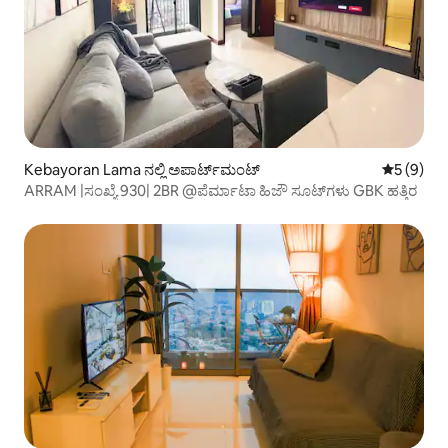
Kebayoran Lama ನಲ್ಲಿ ಅಪಾರ್ಟ್‌ಮಂಟ್
5 ರಲ್ಲಿ 5 
5 (9)
ARRAM |ಸಂಖ್ಯೆ 930| 2BR @ಪೆರ್ಮಾಟಾ ಹಿಜೌ ಸೂಟ್‌ಗಳು GBK ಹತ್ತಿರ