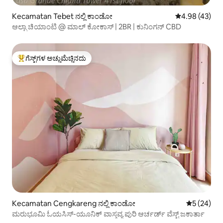
Kecamatan Tebet ನಲ್ಲಿ ಕಾಂಡೋ
5 ರಲ್ಲಿ 4.98 ಸರ
4.98 (43)
ಆಲ್ಬಾ ಚಿಯಾಂಟಿ @ ಮಾಲ್ ಕೋಕಾಸ್ | 2BR | ಕುನಿಂಗನ್ CBD
ಗೆಸ್ಟ್‌ಗಳ ಅಚ್ಚುಮೆಚ್ಚಿನದು
ಗೆಸ್ಟ್‌ಗಳಿಗೆ ಅತಿ ಹೆಚ್ಚು ಅಚ್ಚುಮೆಚ್ಚಿನದು
Kecamatan Cengkareng ನಲ್ಲಿ ಕಾಂಡೋ
5 ರಲ್ಲಿ 5 ಸರ
5 (24)
ಮರುಭೂಮಿ ಓಯಸಿಸ್-ಯೂನಿಕ್ ವಾಸ್ತವ್ಯ ಪುರಿ ಆರ್ಚರ್ಡ್ ವೆಸ್ಟ್ ಜಕಾರ್ತಾ