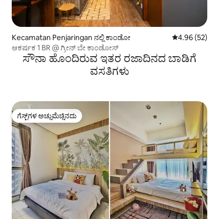
Kecamatan Penjaringan ನಲ್ಲಿ ಕಾಂಡೋ
5 ರಲ್ಲಿ 4.96 ಸರ
4.96 (52)
ಆಕರ್ಷಕ 1 BR @ ಗ್ರೀನ್ ಬೇ ಕಾಂಡೋಸ್
ಸೌನಾ ಹೊಂದಿರುವ ಇತರ ರಜಾದಿನದ ಬಾಡಿಗೆ
ವಸತಿಗಳು
ಗೆಸ್ಟ್‌ಗಳ ಅಚ್ಚುಮೆಚ್ಚಿನದು
ಗೆಸ್ಟ್‌ಗಳ ಅಚ್ಚುಮೆಚ್ಚಿನದು