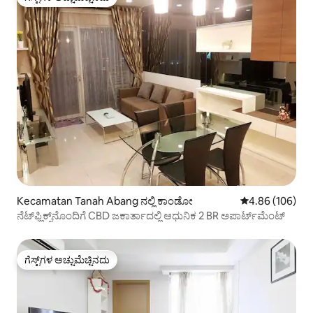
ಗೆಸ್ಟ್‌ಗಳ ಅಚ್ಚುಮೆಚ್ಚಿನದು
Kecamatan Tanah Abang ನಲ್ಲಿ ಕಾಂಡೋ
5 ರಲ್ಲಿ 4.86 ಸರಾ
4.86 (106)
ನೆಟ್‌ಫ್ಲಿಕ್ಸ್‌ನೊಂದಿಗೆ CBD ಜಕಾರ್ತಾದಲ್ಲಿ ಆಧುನಿಕ 2 BR ಅಪಾರ್ಟ್‌ಮೆಂಟ್
ಗೆಸ್ಟ್‌ಗಳ ಅಚ್ಚುಮೆಚ್ಚಿನದು
ಗೆಸ್ಟ್‌ಗಳ ಅಚ್ಚುಮೆಚ್ಚಿನದು