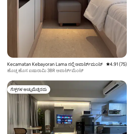
Kecamatan Kebayoran Lama ನಲ್ಲಿ ಅಪಾರ್ಟ್‌ಮಂಟ್
5 ರಲ್ಲಿ 4.91 ಸರ
4.91 (75)
ಹೊಚ್ಚ ಹೊಸ ಐಷಾರಾಮಿ 3BR ಅಪಾರ್ಟ್‌ಮೆಂಟ್
ಗೆಸ್ಟ್‌ಗಳ ಅಚ್ಚುಮೆಚ್ಚಿನದು
ಗೆಸ್ಟ್‌ಗಳ ಅಚ್ಚುಮೆಚ್ಚಿನದು