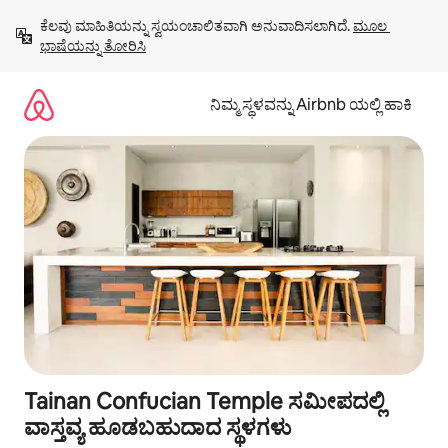
ವಿಷಯಕ್ಕೆ
ಕೆಲವು ಮಾಹಿತಿಯನ್ನು ಸ್ವಯಂಚಾಲಿತವಾಗಿ ಅನುವಾದಿಸಲಾಗಿದೆ. 
ಮೂಲ 
ಹೋಗಿ
ಭಾಷೆಯನ್ನು ತೋರಿಸಿ
ನಿಮ್ಮ ಸ್ಥಳವನ್ನು Airbnb ಯಲ್ಲಿ ಹಾಕಿ
Tainan Confucian Temple ಸಮೀಪದಲ್ಲಿ
ವಾಸ್ತವ್ಯ ಹೂಡಬಹುದಾದ ಸ್ಥಳಗಳು