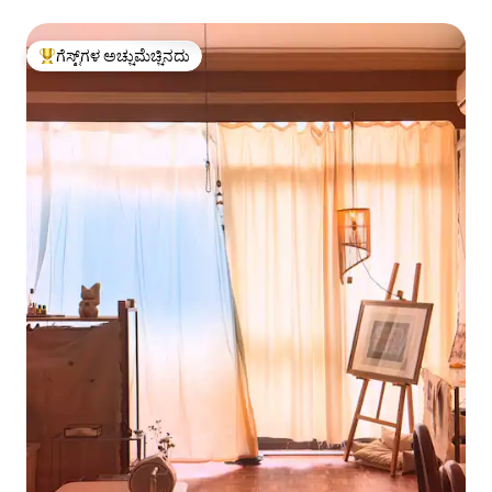
ಕೆಲಸದ ಭೇಟಿ/ಸ್ಲೀಪ್‌ಗಳಿಗಾಗಿ ಸೆಂಟ್ರಲ್ ವೆಸ್ಟ್ ಡಿಸ್ಟ್ರಿಕ್ಟ್ ಐಷಾರಾಮಿ ರಜಾದಿನದ
ಮನೆಯ ಹೃದಯಭಾಗದಲ್ಲಿರುವ ರಿವರ್ ಪ್ಲಾಜಾ ಪಕ್ಕದ ನದಿ ನೋಟ
ಗೆಸ್ಟ್‌ಗಳ ಅಚ್ಚುಮೆಚ್ಚಿನದು
ಗೆಸ್ಟ್‌ಗಳಿಗೆ ಅತಿ ಹೆಚ್ಚು ಅಚ್ಚುಮೆಚ್ಚಿನದು