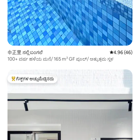
中正里 ನಲ್ಲಿ ಬಂಗಲೆ
5 ರಲ್ಲಿ 4.96 ಸರ
4.96 (46)
100+ ವರ್ಷ ಹಳೆಯ ಮನೆ/ 165 m² GF ಪೂಲ್/ ಅತ್ಯುತ್ತಮ ಸ್ಥಳ
ಗೆಸ್ಟ್‌ಗಳ ಅಚ್ಚುಮೆಚ್ಚಿನದು
ಗೆಸ್ಟ್‌ಗಳಿಗೆ ಅತಿ ಹೆಚ್ಚು ಅಚ್ಚುಮೆಚ್ಚಿನದು