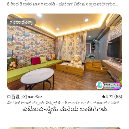
6 ರಿಂದ 8 ಜನರ ಖಾಸಗಿ ಮಹಡಿ - ಫುಚೆಂಗ್ ವಿಶೇಷ ಸಣ್ಣ ಅಪಾರ್ಟ್‌ಮೆಂಟ್ -
ನಿಮ್ಮ ದಿನವನ್ನು ಮಾಡಿ
ಸೂಪರ್‌ಹೋಸ್ಟ್
ಸೂಪರ್‌ಹೋಸ್ಟ್
中西區 ನಲ್ಲಿ ಕಾಂಡೋ
5 ರಲ್ಲಿ 4.72 ಸರ
4.72 (65)
ಸೆಂಟ್ರಲ್ ಅಂಡ್ ವೆಸ್ಟರ್ನ್ ಡಿಸ್ಟ್ರಿಕ್ಟ್ 4 ~ 6 ಜನರ ರೂಮ್ ~ ಚಿಕಾಂಗ್ ಟವರ್
ಕುಟುಂಬ-ಸ್ನೇಹಿ ಮನೆಯ ಬಾಡಿಗೆಗಳು
ಬಳಿ ಇದೆ, ಅನುಕೂಲಕರ ಸಾರಿಗೆ