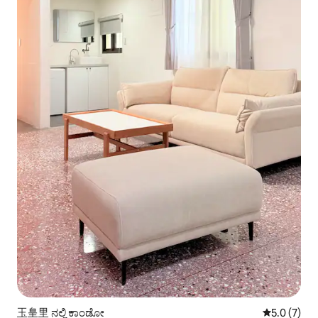
玉皇里 ನಲ್ಲಿ ಕಾಂಡೋ
5 ರಲ್ಲಿ 5.0 
5.0 (7)