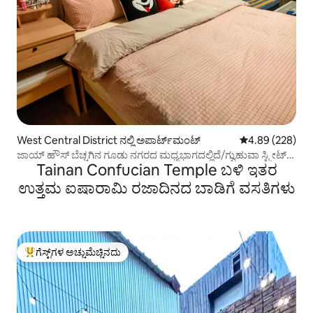
West Central District ನಲ್ಲಿ ಅಪಾರ್ಟ್‌ಮಂಟ್
5 ರಲ್ಲಿ 4.89 ಸರಾ
4.89 (228)
ಜಾಯ್ ಹೌಸ್ ಬೆಚ್ಚಗಿನ ಗೂಡು ನಗರದ ಮಧ್ಯಭಾಗದಲ್ಲಿದೆ/ಗ್ವುಹುವಾ ಸ್ಟ್ರೀಟ್/
Tainan Confucian Temple ಬಳಿ ಇತರ
ಝೆಂಗ್ಕ್ಸಿಂಗ್ ಸ್ಟ್ರೀಟ್ ಸ್ಥಳವು ವಿಶಾಲವಾದ, ಆರಾಮದಾಯಕ,
ಆರಾಮದಾಯಕ, ಸ್ವಚ್ಛ ಮತ್ತು ಪ್ರಕಾಶಮಾನವಾಗಿದೆ
ಉತ್ತಮ ಐಷಾರಾಮಿ ರಜಾದಿನದ ಬಾಡಿಗೆ ವಸತಿಗಳು
ಗೆಸ್ಟ್‌ಗಳ ಅಚ್ಚುಮೆಚ್ಚಿನದು
ಗೆಸ್ಟ್‌ಗಳಿಗೆ ಅತಿ ಹೆಚ್ಚು ಅಚ್ಚುಮೆಚ್ಚಿನದು