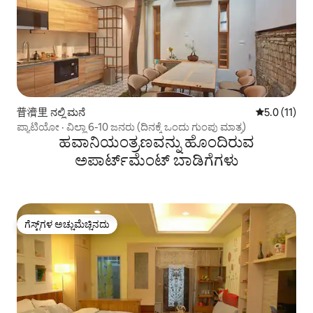
普濟里 ನಲ್ಲಿ ಮನೆ
5 ರಲ್ಲಿ 5.0 ಸ
5.0 (11)
ಪ್ಯಾಟಿಯೋ · ವಿಲ್ಲಾ 6-10 ಜನರು (ದಿನಕ್ಕೆ ಒಂದು ಗುಂಪು ಮಾತ್ರ)
ಹವಾನಿಯಂತ್ರಣವನ್ನು ಹೊಂದಿರುವ
ಅಪಾರ್ಟ್‌ಮೆಂಟ್‌ ಬಾಡಿಗೆಗಳು
ಗೆಸ್ಟ್‌ಗಳ ಅಚ್ಚುಮೆಚ್ಚಿನದು
ಗೆಸ್ಟ್‌ಗಳ ಅಚ್ಚುಮೆಚ್ಚಿನದು