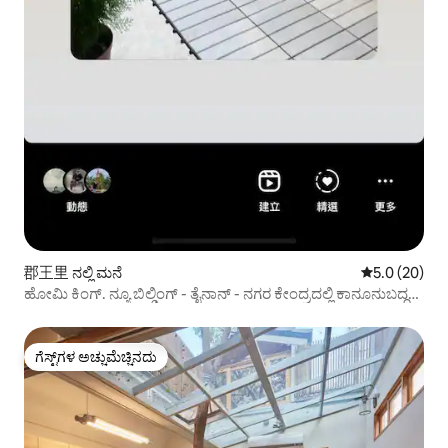
郡王里 ನಲ್ಲಿ ಮನೆ
5 ರಲ್ಲಿ 5.0 ಸರ
5.0 (20)
ಹೋಮಿ ಕಿಂಗ್. ನ್ಯೂ ಬಿಲ್ಡಿಂಗ್ - ತೈನಾನ್ - ನಗರ ಕೇಂದ್ರದಲ್ಲಿ ಕಾನೂನುಬದ್ಧ
ಸಂಪೂರ್ಣ ಮನೆ ಬಾಡಿಗೆ ವಸತಿ (10-16 ಜನರಿಗೆ ಪ್ರತ್ಯೇಕ ಬಳಕೆ)
ಗೆಸ್ಟ್‌ಗಳ ಅಚ್ಚುಮೆಚ್ಚಿನದು
ಗೆಸ್ಟ್‌ಗಳ ಅಚ್ಚುಮೆಚ್ಚಿನದು