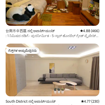
台南市中西區 ನಲ್ಲಿ ಅಪಾರ್ಟ್‌ಮಂಟ್
5 ರಲ್ಲಿ 4.88 ಸರಾ
4.88 (466)
: 1 ನಿಮಿಷದ ನಡಿಗೆ - ಪುನರ್ನಿರ್ಮಿತ - 5-ಸ್ಟಾರ್ ಹೋಟೆಲ್ ಗ್ರೇಡ್ ಪ್ರೈವೇಟ್
ಬ್ಯಾರೆಲ್ ಹಾಸಿಗೆ - ಉಚಿತ ಮೀಸಲಾದ ಕಾರ್ ಸ್ಥಳ, 4 ಜನರ ಅಪಾರ್ಟ್‌ಮೆಂಟ್
ಹೊಂದಿರುವ ಸಂಪೂರ್ಣ ಮನೆ
ಗೆಸ್ಟ್‌ಗಳ ಅಚ್ಚುಮೆಚ್ಚಿನದು
ಗೆಸ್ಟ್‌ಗಳ ಅಚ್ಚುಮೆಚ್ಚಿನದು
South District ನಲ್ಲಿ ಅಪಾರ್ಟ್‌ಮಂಟ್
5 ರಲ್ಲಿ 4.77 ಸರಾ
4.77 (230)