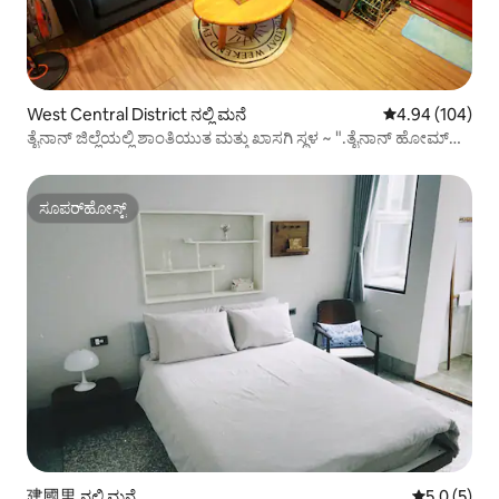
West Central District ನಲ್ಲಿ ಮನೆ
5 ರಲ್ಲಿ 4.94 ಸರಾ
4.94 (104)
ತೈನಾನ್ ಜಿಲ್ಲೆಯಲ್ಲಿ ಶಾಂತಿಯುತ ಮತ್ತು ಖಾಸಗಿ ಸ್ಥಳ ~ ".ತೈನಾನ್ ಹೋಮ್‌ಸ್ಟೇ
"ನಕಲಿ ಕಟ್ಟಡದ ಮಧ್ಯಮ ಮಹಡಿಯಲ್ಲಿ ಆರಾಮದಾಯಕ ಮತ್ತು ಸೊಗಸಾದ
ರೂಮ್
ಸೂಪರ್‌ಹೋಸ್ಟ್
ಸೂಪರ್‌ಹೋಸ್ಟ್
建國里 ನಲ್ಲಿ ಮನೆ
5 ರಲ್ಲಿ 5.0 
5.0 (5)