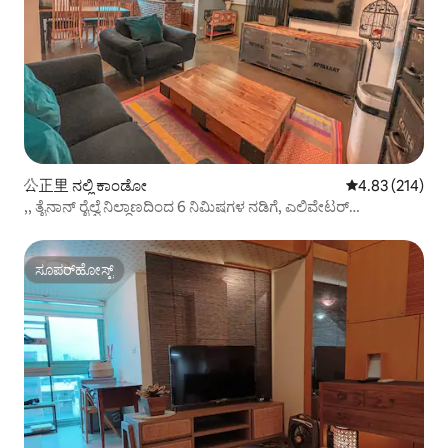
公正里 ನಲ್ಲಿ ಕಾಂಡೋ
5 ರಲ್ಲಿ 4.83 ಸರಾ
4.83 (214)
,, ತೈನಾನ್ ರೈಲ್ವೆ ನಿಲ್ದಾಣದಿಂದ 6 ನಿಮಿಷಗಳ ನಡಿಗೆ, ಎಲಿವೇಟರ್
ಅಪಾರ್ಟ್‌ಮೆಂಟ್
ಸೂಪರ್‌ಹೋಸ್ಟ್
ಸೂಪರ್‌ಹೋಸ್ಟ್