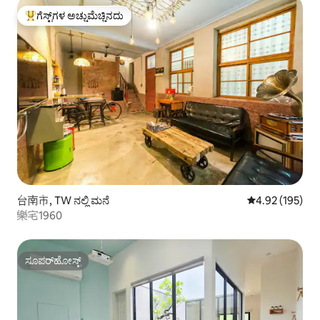
ಗೆಸ್ಟ್‌ಗಳ ಅಚ್ಚುಮೆಚ್ಚಿನದು
ಗೆಸ್ಟ್‌ಗಳಿಗೆ ಅತಿ ಹೆಚ್ಚು ಅಚ್ಚುಮೆಚ್ಚಿನದು
台南市, TW ನಲ್ಲಿ ಮನೆ
5 ರಲ್ಲಿ 4.92 ಸರಾ
4.92 (195)
樂宅1960
ಸೂಪರ್‌ಹೋಸ್ಟ್
ಸೂಪರ್‌ಹೋಸ್ಟ್