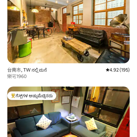
台南市, TW ನಲ್ಲಿ ಮನೆ
5 ರಲ್ಲಿ 4.92 ಸರಾ
4.92 (195)
樂宅1960
ಗೆಸ್ಟ್‌ಗಳ ಅಚ್ಚುಮೆಚ್ಚಿನದು
ಗೆಸ್ಟ್‌ಗಳಿಗೆ ಅತಿ ಹೆಚ್ಚು ಅಚ್ಚುಮೆಚ್ಚಿನದು