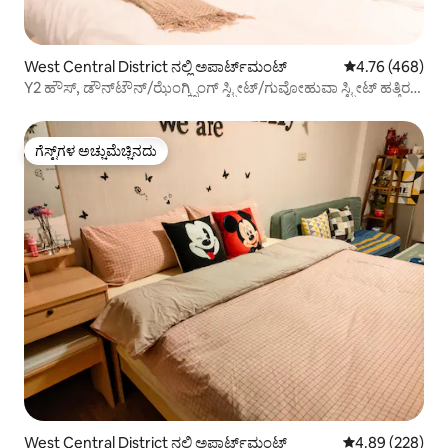
West Central District ನಲ್ಲಿ ಅಪಾರ್ಟ್‌ಮಂಟ್
5 ರಲ್ಲಿ 4.76 ಸರಾ
4.76 (468)
Y2 ಹೌಸ್, ಡೌನ್‌ಟೌನ್/ಝೆಂಗ್ಕ್ಸಿಂಗ್ ಸ್ಟ್ರೀಟ್/ಗುವೋಹುವಾ ಸ್ಟ್ರೀಟ್ ಹತ್ತಿರ/
ಹೈ 'ಆನ್ ರೋಡ್/ಶೆನ್ನಾಂಗ್ ಸ್ಟ್ರೀಟ್/ಸೂಪರ್‌ಹೋಸ್ಟ್
ಗೆಸ್ಟ್‌ಗಳ ಅಚ್ಚುಮೆಚ್ಚಿನದು
ಗೆಸ್ಟ್‌ಗಳ ಅಚ್ಚುಮೆಚ್ಚಿನದು
West Central District ನಲ್ಲಿ ಅಪಾರ್ಟ್‌ಮಂಟ್
5 ರಲ್ಲಿ 4.89 ಸರಾ
4.89 (228)