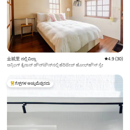
金城里 ನಲ್ಲಿ ವಿಲ್ಲಾ
5 ರಲ್ಲಿ 4.9 ಸರ
4.9 (30)
ಅನ್ಪಿಂಗ್ ತೈನಾನ್ ಡೌನ್‌ಟೌನ್‌ನಲ್ಲಿ ಹೆರಿಟೇಜ್ ಹೋಲ್‌ಹೌಸ್ ಸ್ಟೇ
ಗೆಸ್ಟ್‌ಗಳ ಅಚ್ಚುಮೆಚ್ಚಿನದು
ಗೆಸ್ಟ್‌ಗಳಿಗೆ ಅತಿ ಹೆಚ್ಚು ಅಚ್ಚುಮೆಚ್ಚಿನದು