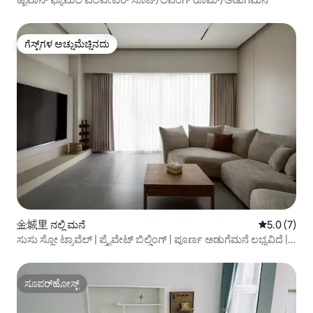
ಗೆಸ್ಟ್‌ಗಳ ಅಚ್ಚುಮೆಚ್ಚಿನದು
ಗೆಸ್ಟ್‌ಗಳ ಅಚ್ಚುಮೆಚ್ಚಿನದು
金城里 ನಲ್ಲಿ ಮನೆ
5 ರಲ್ಲಿ 5.0 
5.0 (7)
ಸುಸು ಸ್ಲೋ ಟ್ರಾವೆಲ್ | ಪ್ರೈವೇಟ್ ಬಿಲ್ಡಿಂಗ್ | ಪೂರ್ಣ ಅಡುಗೆಮನೆ ಲಭ್ಯವಿದೆ |
ಎಲೆಕ್ಟ್ರಿಕ್ ಮಹ್‌ಜಾಂಗ್ ಟೇಬಲ್ | ಟೆಕ್ಸಾಸ್ ಪೋಕರ್ ಟೇಬಲ್ ಗೇಮ್ | KTV |
ಸ್ವಿಚ್
ಸೂಪರ್‌ಹೋಸ್ಟ್
ಸೂಪರ್‌ಹೋಸ್ಟ್