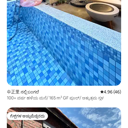
中正里 ನಲ್ಲಿ ಬಂಗಲೆ
5 ರಲ್ಲಿ 4.96 ಸರ
4.96 (46)
100+ ವರ್ಷ ಹಳೆಯ ಮನೆ/ 165 m² GF ಪೂಲ್/ ಅತ್ಯುತ್ತಮ ಸ್ಥಳ
ಗೆಸ್ಟ್‌ಗಳ ಅಚ್ಚುಮೆಚ್ಚಿನದು
ಗೆಸ್ಟ್‌ಗಳ ಅಚ್ಚುಮೆಚ್ಚಿನದು