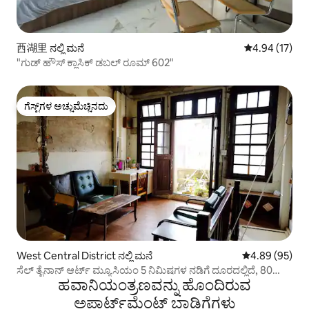
西湖里 ನಲ್ಲಿ ಮನೆ
5 ರಲ್ಲಿ 4.94 ಸರ
4.94 (17)
"ಗುಡ್ ಹೌಸ್ ಕ್ಲಾಸಿಕ್ ಡಬಲ್ ರೂಮ್ 602"
ಗೆಸ್ಟ್‌ಗಳ ಅಚ್ಚುಮೆಚ್ಚಿನದು
ಗೆಸ್ಟ್‌ಗಳ ಅಚ್ಚುಮೆಚ್ಚಿನದು
West Central District ನಲ್ಲಿ ಮನೆ
5 ರಲ್ಲಿ 4.89 ಸರ
4.89 (95)
ಸೆಲ್ ತೈನಾನ್ ಆರ್ಟ್ ಮ್ಯೂಸಿಯಂ 5 ನಿಮಿಷಗಳ ನಡಿಗೆ ದೂರದಲ್ಲಿದೆ, 80
ಹವಾನಿಯಂತ್ರಣವನ್ನು ಹೊಂದಿರುವ
ವರ್ಷಗಳಷ್ಟು ಹಳೆಯದಾದ ಬರೊಕ್ ಸಾಗರ ಕಟ್ಟಡ, ಖಾಸಗಿ ಸ್ಥಳವನ್ನು
ಆನಂದಿಸಲು 2 ರಿಂದ 4 ಜನರು.
ಅಪಾರ್ಟ್‌ಮೆಂಟ್‌ ಬಾಡಿಗೆಗಳು