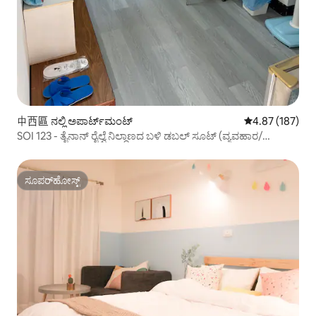
中西區 ನಲ್ಲಿ ಅಪಾರ್ಟ್‌ಮಂಟ್
5 ರಲ್ಲಿ 4.87 ಸರಾ
4.87 (187)
SOI 123 - ತೈನಾನ್ ರೈಲ್ವೆ ನಿಲ್ದಾಣದ ಬಳಿ ಡಬಲ್ ಸೂಟ್ (ವ್ಯವಹಾರ/
ಪ್ರಯಾಣ/ವಿದ್ಯಾರ್ಥಿ/ಬ್ಯಾಕ್‌ಪ್ಯಾಕರ್):) ಹಿಂತಿರುಗುವ ಗೆಸ್ಟ್‌ಗಳು
ಖಾಸಗಿಯಾಗಿರಬೇಕು ವಿಶೇಷ ಆಫರ್ ಅನ್ನು ಒದಗಿಸುತ್ತಾರೆ!
ಸೂಪರ್‌ಹೋಸ್ಟ್
ಸೂಪರ್‌ಹೋಸ್ಟ್