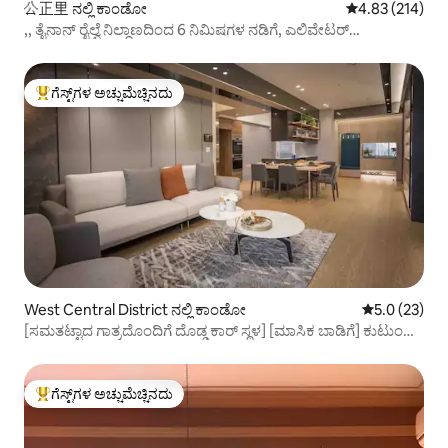
公正里 ನಲ್ಲಿ ಕಾಂಡೋ
5 ರಲ್ಲಿ 4.83 ಸರಾ
4.83 (214)
,, ತೈನಾನ್ ರೈಲ್ವೆ ನಿಲ್ದಾಣದಿಂದ 6 ನಿಮಿಷಗಳ ನಡಿಗೆ, ಎಲಿವೇಟರ್
ಅಪಾರ್ಟ್‌ಮೆಂಟ್
ಗೆಸ್ಟ್‌ಗಳ ಅಚ್ಚುಮೆಚ್ಚಿನದು
ಗೆಸ್ಟ್‌ಗಳಿಗೆ ಅತಿ ಹೆಚ್ಚು ಅಚ್ಚುಮೆಚ್ಚಿನದು
West Central District ನಲ್ಲಿ ಕಾಂಡೋ
5 ರಲ್ಲಿ 5.0 ಸರ
5.0 (23)
[ಸಮತಟ್ಟಾದ ಗಾತ್ರದೊಂದಿಗೆ ದೊಡ್ಡ ಕಾರ್ ಸ್ಥಳ] [ಮಾಸಿಕ ಬಾಡಿಗೆ] ಕುಟುಂಬ/
ಕೆಲಸದ ಭೇಟಿ/ಸ್ಲೀಪ್‌ಗಳಿಗಾಗಿ ಸೆಂಟ್ರಲ್ ವೆಸ್ಟ್ ಡಿಸ್ಟ್ರಿಕ್ಟ್ ಐಷಾರಾಮಿ ರಜಾದಿನದ
ಮನೆಯ ಹೃದಯಭಾಗದಲ್ಲಿರುವ ರಿವರ್ ಪ್ಲಾಜಾ ಪಕ್ಕದ ನದಿ ನೋಟ
ಗೆಸ್ಟ್‌ಗಳ ಅಚ್ಚುಮೆಚ್ಚಿನದು
ಗೆಸ್ಟ್‌ಗಳಿಗೆ ಅತಿ ಹೆಚ್ಚು ಅಚ್ಚುಮೆಚ್ಚಿನದು