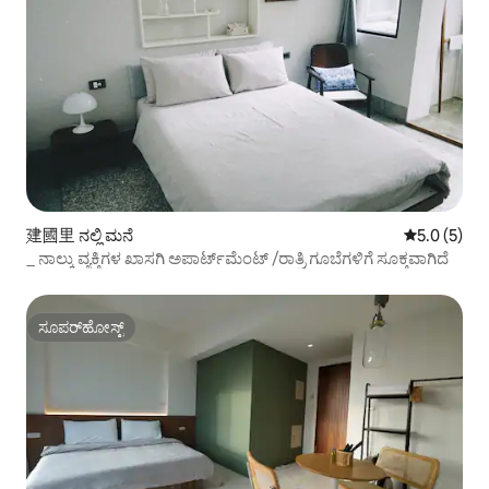
建國里 ನಲ್ಲಿ ಮನೆ
5 ರಲ್ಲಿ 5.0 
5.0 (5)
_ ನಾಲ್ಕು ವ್ಯಕ್ತಿಗಳ ಖಾಸಗಿ ಅಪಾರ್ಟ್‌ಮೆಂಟ್ /ರಾತ್ರಿ ಗೂಬೆಗಳಿಗೆ ಸೂಕ್ತವಾಗಿದೆ
ಸೂಪರ್‌ಹೋಸ್ಟ್
ಸೂಪರ್‌ಹೋಸ್ಟ್