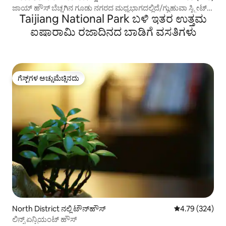
ಜಾಯ್ ಹೌಸ್ ಬೆಚ್ಚಗಿನ ಗೂಡು ನಗರದ ಮಧ್ಯಭಾಗದಲ್ಲಿದೆ/ಗ್ವುಹುವಾ ಸ್ಟ್ರೀಟ್/
Taijiang National Park ಬಳಿ ಇತರ ಉತ್ತಮ
ಝೆಂಗ್ಕ್ಸಿಂಗ್ ಸ್ಟ್ರೀಟ್ ಸ್ಥಳವು ವಿಶಾಲವಾದ, ಆರಾಮದಾಯಕ,
ಆರಾಮದಾಯಕ, ಸ್ವಚ್ಛ ಮತ್ತು ಪ್ರಕಾಶಮಾನವಾಗಿದೆ
ಐಷಾರಾಮಿ ರಜಾದಿನದ ಬಾಡಿಗೆ ವಸತಿಗಳು
ಗೆಸ್ಟ್‌ಗಳ ಅಚ್ಚುಮೆಚ್ಚಿನದು
ಗೆಸ್ಟ್‌ಗಳ ಅಚ್ಚುಮೆಚ್ಚಿನದು
North District ನಲ್ಲಿ ಟೌನ್‌ಹೌಸ್
5 ರಲ್ಲಿ 4.79 ಸರಾ
4.79 (324)
ಲಿನ್ಸ್ ಏನ್ಷಿಯಂಟ್ ಹೌಸ್