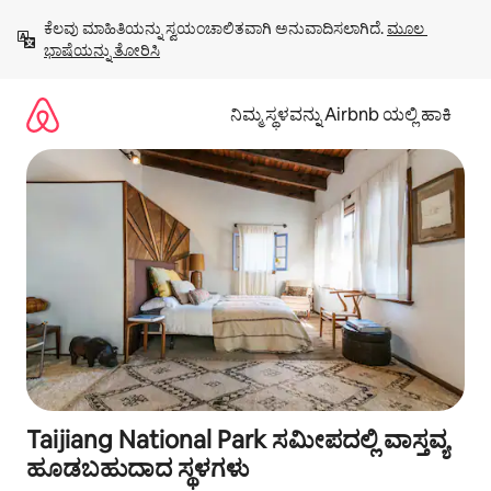
ವಿಷಯಕ್ಕೆ
ಕೆಲವು ಮಾಹಿತಿಯನ್ನು ಸ್ವಯಂಚಾಲಿತವಾಗಿ ಅನುವಾದಿಸಲಾಗಿದೆ. 
ಮೂಲ 
ಹೋಗಿ
ಭಾಷೆಯನ್ನು ತೋರಿಸಿ
ನಿಮ್ಮ ಸ್ಥಳವನ್ನು Airbnb ಯಲ್ಲಿ ಹಾಕಿ
Taijiang National Park ಸಮೀಪದಲ್ಲಿ ವಾಸ್ತವ್ಯ
ಹೂಡಬಹುದಾದ ಸ್ಥಳಗಳು