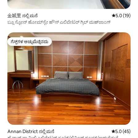
金城里 ನಲ್ಲಿ ಮನೆ
5 ರಲ್ಲಿ 5.0 ಸರ
5.0 (19)
ಬ್ಲೂ ಸ್ಟೋನ್ ಹೋಮ್‌ಸ್ಟೇ ಹೌಸ್ ಎಲಿವೇಟರ್ ಗ್ರಿಲ್ ಮಹ್‌ಜಾಂಗ್
ಗೆಸ್ಟ್‌ಗಳ ಅಚ್ಚುಮೆಚ್ಚಿನದು
ಗೆಸ್ಟ್‌ಗಳ ಅಚ್ಚುಮೆಚ್ಚಿನದು
Annan District ನಲ್ಲಿ ಮನೆ
5 ರಲ್ಲಿ 5.0 ಸರ
5.0 (45)
ಹೈವಾನ್ ಫ್ಯಾಮಿಲಿ ಎಲಿವೇಟರ್ ಸೂಟ್/ಲಿವಿಂಗ್ ರೂಮ್/ಅಡುಗೆಮನೆ