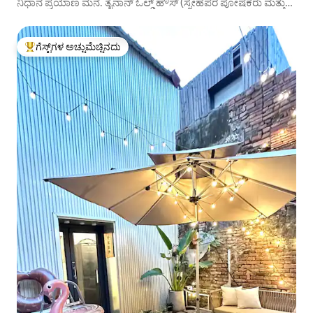
ನಿಧಾನ ಪ್ರಯಾಣ ಮನೆ. ತೈನಾನ್ ಓಲ್ಡ್ ಹೌಸ್ (ಸ್ನೇಹಪರ ಪೋಷಕರು ಮತ್ತು
ಮಕ್ಕಳು)
ಗೆಸ್ಟ್‌ಗಳ ಅಚ್ಚುಮೆಚ್ಚಿನದು
ಗೆಸ್ಟ್‌ಗಳಿಗೆ ಅತಿ ಹೆಚ್ಚು ಅಚ್ಚುಮೆಚ್ಚಿನದು