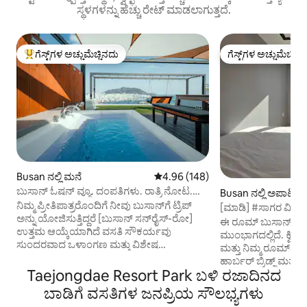
ಸ್ಥಳಗಳನ್ನು ಹೆಚ್ಚು ರೇಟ್ ಮಾಡಲಾಗುತ್ತದೆ.
ಗೆಸ್ಟ್‌ಗಳ ಅಚ್ಚುಮೆಚ್ಚಿನದು
ಗೆಸ್ಟ್‌ಗಳ ಅಚ್ಚುಮೆಚ್ಚಿನ
ಗೆಸ್ಟ್‌ಗಳಿಗೆ ಅತಿ ಹೆಚ್ಚು ಅಚ್ಚುಮೆಚ್ಚಿನದು
ಗೆಸ್ಟ್‌ಗಳ ಅಚ್ಚುಮೆಚ್ಚಿನ
Busan ನಲ್ಲಿ ಮನೆ
5 ರಲ್ಲಿ 4.96 ಸರಾಸರಿ ರೇಟಿಂಗ್, 148 ವಿ
4.96 (148)
ಬುಸಾನ್ ಓಷನ್ ವ್ಯೂ. ದಂಪತಿಗಳು. ರಾತ್ರಿ ನೋಟ.
Busan ನಲ್ಲಿ ಅಪಾರ್ಟ
ಸಾಂಗ್ಡೋ. K-BBQ. ಜಗಲ್ಚಿ. ಬಿಫ್. ಗ್ಯಾಮ್ಚಿಯಾನ್
ನಿಮ್ಮ ಪ್ರೀತಿಪಾತ್ರರೊಂದಿಗೆ ನೀವು ಬುಸಾನ್‌ಗೆ ಟ್ರಿಪ್
[ಮಾಡಿ] #ಸಾಗರ ವೀಕ್ಷಣೆ 
ಗ್ರಾಮ. ಬುಸಾನ್ ಟವರ್. ಅಂತರರಾಷ್ಟ್ರೀಯ
ಅನ್ನು ಯೋಜಿಸುತ್ತಿದ್ದರೆ [ಬುಸಾನ್ ಸನ್‌ರೈಸ್-ರೋ]
ಮಾರ್ಕೆಟ್ #ಅಂತರರಾಷ್
ಈ ರೂಮ್ ಬುಸಾನ್ ಜಗಲ್ಚ
ಮಾರುಕಟ್ಟೆ. ವಿಶ್ರಾಂತಿ ಸ್ಥಳ
ಉತ್ತಮ ಆಯ್ಕೆಯಾಗಿದೆ ವಸತಿ ಸೌಕರ್ಯವು
#ಐಷಾರಾಮಿ ಸೌಲಭ್ಯಗ
ಮುಂಭಾಗದಲ್ಲಿದೆ. ಕ್ವೀನ್ 
ಸುಂದರವಾದ ಒಳಾಂಗಣ ಮತ್ತು ವಿಶೇಷ
ಮತ್ತು ನಿಮ್ಮ ರೂಮ್‌ನ
ಸೌಕರ್ಯಗಳನ್ನು ಹೊಂದಿದೆ, ಮತ್ತು ಅದ್ಭುತ ರಾತ್ರಿ
ಹಾರ್ಬರ್ ಬ್ರಿಡ್ಜ್ ಮತ್
ದೃಶ್ಯವನ್ನು ವೀಕ್ಷಿಸುವಾಗ, ಉಚಿತ ತೆರೆದ ಗಾಳಿಯ
Taejongdae Resort Park ಬಳಿ ರಜಾದಿನದ
ಆನಂದಿಸಬಹುದು. ಇದು ಎಲ್
ವರ್ಲ್‌ಪೂಲ್ ಸ್ನಾನ ನೀವು ಅದನ್ನು ಆನಂದಿಸಬಹುದು.
ವೀಕ್ಷಣೆಗಳ ಅತ್ಯುತ್ತಮ
ಬಾಡಿಗೆ ವಸತಿಗಳ ಜನಪ್ರಿಯ ಸೌಲಭ್ಯಗಳು
ರೂಮ್ ಅತ್ಯಂತ ಆರಾಮದಾಯಕವಾಗಿದೆ ಅದನ್ನು
ಬುಸಾನ್‌ನ ಪ್ರಮುಖ ಪ್