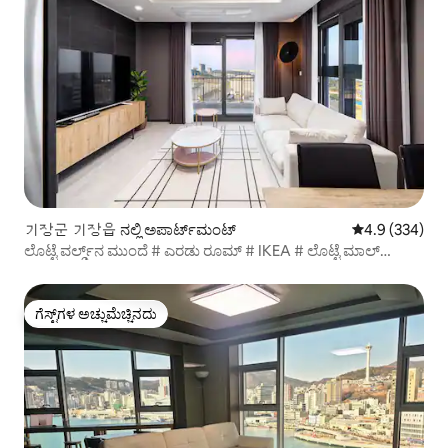
기장군 기장읍 ನಲ್ಲಿ ಅಪಾರ್ಟ್‌ಮಂಟ್
5 ರಲ್ಲಿ 4.9 ಸರಾ
4.9 (334)
ಲೊಟ್ಟೆ ವರ್ಲ್ಡ್‌ನ ಮುಂದೆ # ಎರಡು ರೂಮ್ # IKEA # ಲೊಟ್ಟೆ ಮಾಲ್
ಆರಾಮದಾಯಕ ಸ್ಥಳ!
ಗೆಸ್ಟ್‌ಗಳ ಅಚ್ಚುಮೆಚ್ಚಿನದು
ಗೆಸ್ಟ್‌ಗಳ ಅಚ್ಚುಮೆಚ್ಚಿನದು