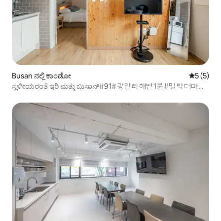
Busan ನಲ್ಲಿ ಕಾಂಡೋ
5 ರಲ್ಲಿ 5 
5 (5)
ಸ್ಥಳೀಯರಂತೆ ಇರಿ ಮತ್ತು ಬುಸಾನ್#91#광안리해변1분#밀락더마켓
5분#톤쇼우1분#무료짐보관