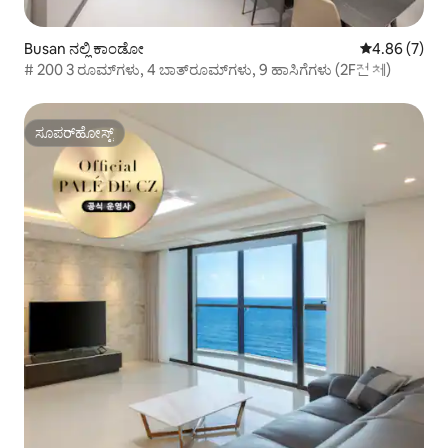
Busan ನಲ್ಲಿ ಕಾಂಡೋ
5 ರಲ್ಲಿ 4.86 ಸ
4.86 (7)
# 200 3 ರೂಮ್‌ಗಳು, 4 ಬಾತ್‌ರೂಮ್‌ಗಳು, 9 ಹಾಸಿಗೆಗಳು (2F전체)
ಸೂಪರ್‌ಹೋಸ್ಟ್
ಸೂಪರ್‌ಹೋಸ್ಟ್