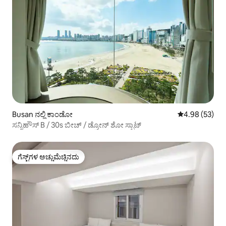
Busan ನಲ್ಲಿ ಕಾಂಡೋ
5 ರಲ್ಲಿ 4.98 ಸರ
4.98 (53)
ಸನ್ನಿಹೌಸ್ B / 30s ಬೀಚ್ / ಡ್ರೋನ್ ಶೋ ಸ್ಪಾಟ್
ಗೆಸ್ಟ್‌ಗಳ ಅಚ್ಚುಮೆಚ್ಚಿನದು
ಗೆಸ್ಟ್‌ಗಳ ಅಚ್ಚುಮೆಚ್ಚಿನದು