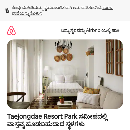
ವಿಷಯಕ್ಕೆ
ಕೆಲವು ಮಾಹಿತಿಯನ್ನು ಸ್ವಯಂಚಾಲಿತವಾಗಿ ಅನುವಾದಿಸಲಾಗಿದೆ. 
ಮೂಲ 
ಹೋಗಿ
ಭಾಷೆಯನ್ನು ತೋರಿಸಿ
ನಿಮ್ಮ ಸ್ಥಳವನ್ನು Airbnb ಯಲ್ಲಿ ಹಾಕಿ
Taejongdae Resort Park ಸಮೀಪದಲ್ಲಿ
ವಾಸ್ತವ್ಯ ಹೂಡಬಹುದಾದ ಸ್ಥಳಗಳು