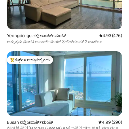
Yeongdo-gu ನಲ್ಲಿ ಅಪಾರ್ಟ್‌ಮಂಟ್
5 ರಲ್ಲಿ 4.93 ಸರಾ
4.93 (476)
ಅತ್ಯುತ್ತಮ ನೋಟ ಅಪಾರ್ಟ್‌ಮೆಂಟ್ 3 ಬೆಡ್‌ರೂಮ್ 2 ಬಾತ್‌ರೂ
ಗೆಸ್ಟ್‌ಗಳ ಅಚ್ಚುಮೆಚ್ಚಿನದು
ಗೆಸ್ಟ್‌ಗಳಿಗೆ ಅತಿ ಹೆಚ್ಚು ಅಚ್ಚುಮೆಚ್ಚಿನದು
Busan ನಲ್ಲಿ ಅಪಾರ್ಟ್‌ಮಂಟ್
5 ರಲ್ಲಿ 4.99 ಸರಾ
4.99 (290)
헤이븐광안[HAVEN GWANGAN] #광안대교뷰#ಓಷನ್ ವ್ಯೂ#