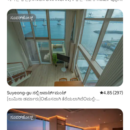
양면창#투룸5명#전기매트#주차무료
ಸೂಪರ್‌ಹೋಸ್ಟ್
ಸೂಪರ್‌ಹೋಸ್ಟ್
Suyeong-gu ನಲ್ಲಿ ಅಪಾರ್ಟ್‌ಮಂಟ್
5 ರಲ್ಲಿ 4.85 ಸರಾ
4.85 (297)
[ಲುಮಿನಾ ಡರ್ಮಾರು]Oಹೊಸದಾಗಿ ತೆರೆಯಲಾಗಿದೆOಮಲ್ಟಿ-
ಫ್ಲೋರ್Oನಿಧಾನವಾಗಿ ನಡೆಯಿರಿOಓಷನ್ ವ್ಯೂOಓಪನ್
ಟೆರೇಸ್Oಗುವಾಂಗನ್ ಬ್ರಿಡ್ಜ್Oಗುವಾಂಗನ್ ರಿ
ಸೂಪರ್‌ಹೋಸ್ಟ್
ಸೂಪರ್‌ಹೋಸ್ಟ್