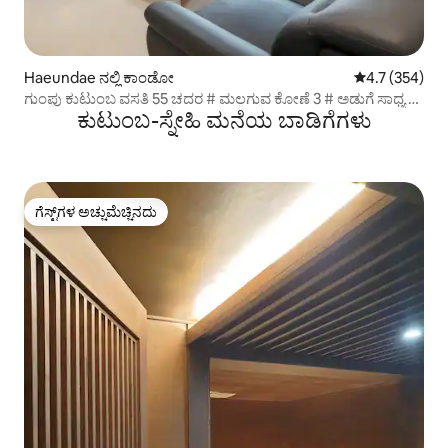
Haeundae ನಲ್ಲಿ ಕಾಂಡೋ
5 ರಲ್ಲಿ 4.7 ಸರಾ
4.7 (354)
ಗುಂಪು ಕುಟುಂಬ ವಸತಿ 55 ಚದರ # ಮಲಗುವ ಕೋಣೆ 3 # ಅಡುಗೆ ಸಾಧ್ಯ #
ಕುಟುಂಬ-ಸ್ನೇಹಿ ಮನೆಯ ಬಾಡಿಗೆಗಳು
ಬೀಚ್ ಫ್ರಂಟ್ # ಬ್ಯಾಕ್ ಸ್ಯಾಂಡ್ 10 ಸೆಕೆಂಡ್ # ದೀರ್ಘಾವಧಿಯ ವಾಸ್ತವ್ಯ #
ಚಿಕಿತ್ಸೆ ವಾಸ್ತವ್ಯ # DL3
ಗೆಸ್ಟ್‌ಗಳ ಅಚ್ಚುಮೆಚ್ಚಿನದು
ಗೆಸ್ಟ್‌ಗಳ ಅಚ್ಚುಮೆಚ್ಚಿನದು