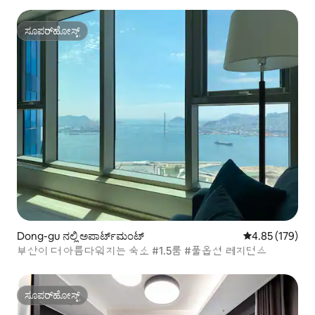
ಸೂಪರ್‌ಹೋಸ್ಟ್
ಸೂಪರ್‌ಹೋಸ್ಟ್
Dong-gu ನಲ್ಲಿ ಅಪಾರ್ಟ್‌ಮಂಟ್
5 ರಲ್ಲಿ 4.85 ಸರಾ
4.85 (179)
부산이 더 아름다워지는 숙소 #1.5룸 #풀옵션 레지던스
ಸೂಪರ್‌ಹೋಸ್ಟ್
ಸೂಪರ್‌ಹೋಸ್ಟ್