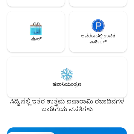
ಆವರಣದಲ್ಲಿ ಉಚಿತ
ಪೂಲ್
ಪಾರ್ಕಿಂಗ್
ಹವಾನಿಯಂತ್ರಣ
ಸಿಡ್ನಿ ನಲ್ಲಿ ಇತರ ಉತ್ತಮ ಐಷಾರಾಮಿ ರಜಾದಿನಗಳ
ಬಾಡಿಗೆಯ ವಸತಿಗಳು