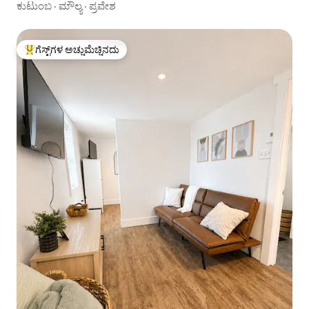
ಕುಟುಂಬ
·
ಮೌಲ್ಯ
·
ಪ್ರವೇಶ
ಗೆಸ್ಟ್‌ಗಳ ಅಚ್ಚುಮೆಚ್ಚಿನದು
ಗೆಸ್ಟ್‌ಗಳಿಗೆ ಅತಿ ಹೆಚ್ಚು ಅಚ್ಚುಮೆಚ್ಚಿನದು