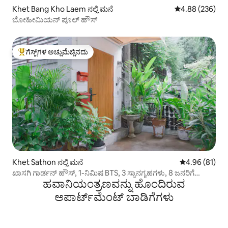
Khet Bang Kho Laem ನಲ್ಲಿ ಮನೆ
5 ರಲ್ಲಿ 4.88 ಸರಾ
4.88 (236)
ಬೋಹೀಮಿಯನ್ ಪೂಲ್ ಹೌಸ್
ಗೆಸ್ಟ್‌ಗಳ ಅಚ್ಚುಮೆಚ್ಚಿನದು
ಗೆಸ್ಟ್‌ಗಳಿಗೆ ಅತಿ ಹೆಚ್ಚು ಅಚ್ಚುಮೆಚ್ಚಿನದು
Khet Sathon ನಲ್ಲಿ ಮನೆ
5 ರಲ್ಲಿ 4.96 ಸರ
4.96 (81)
ಖಾಸಗಿ ಗಾರ್ಡನ್ ಹೌಸ್, 1-ನಿಮಿಷ BTS, 3 ಸ್ನಾನಗೃಹಗಳು, 8 ಜನರಿಗೆ
ಹವಾನಿಯಂತ್ರಣವನ್ನು ಹೊಂದಿರುವ
ಮಲಗುವ ಸ್ಥಳ
ಅಪಾರ್ಟ್‌ಮೆಂಟ್‌ ಬಾಡಿಗೆಗಳು