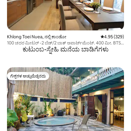
Khlong Toei Nuea, ನಲ್ಲಿ ಕಾಂಡೋ
5 ರಲ್ಲಿ 4.95 ಸರಾ
4.95 (329)
100 ಚದರ ಮೀಟರ್ -2 ಬೆಡ್/2 ಬಾತ್ ಅಪಾರ್ಟ್‌ಮೆಂಟ್. 400 ಮೀ. BTS
ಕುಟುಂಬ-ಸ್ನೇಹಿ ಮನೆಯ ಬಾಡಿಗೆಗಳು
ನಾನಾದಿಂದ
ಗೆಸ್ಟ್‌ಗಳ ಅಚ್ಚುಮೆಚ್ಚಿನದು
ಗೆಸ್ಟ್‌ಗಳ ಅಚ್ಚುಮೆಚ್ಚಿನದು