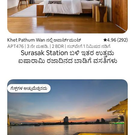
Khet Pathum Wan ನಲ್ಲಿ ಅಪಾರ್ಟ್‌ಮಂಟ್
5 ರಲ್ಲಿ 4.96 ಸರಾ
4.96 (292)
APT476 | 3 ನೇ ಮಹಡಿ. | 2 BDR | ಸಬ್‌ವೇಗೆ 1 ನಿಮಿಷದ ನಡಿಗೆ
Surasak Station ಬಳಿ ಇತರ ಉತ್ತಮ
ಐಷಾರಾಮಿ ರಜಾದಿನದ ಬಾಡಿಗೆ ವಸತಿಗಳು
ಗೆಸ್ಟ್‌ಗಳ ಅಚ್ಚುಮೆಚ್ಚಿನದು
ಗೆಸ್ಟ್‌ಗಳ ಅಚ್ಚುಮೆಚ್ಚಿನದು