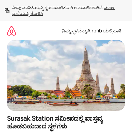
ವಿಷಯಕ್ಕೆ
ಕೆಲವು ಮಾಹಿತಿಯನ್ನು ಸ್ವಯಂಚಾಲಿತವಾಗಿ ಅನುವಾದಿಸಲಾಗಿದೆ. 
ಮೂಲ 
ಹೋಗಿ
ಭಾಷೆಯನ್ನು ತೋರಿಸಿ
ನಿಮ್ಮ ಸ್ಥಳವನ್ನು Airbnb ಯಲ್ಲಿ ಹಾಕಿ
Surasak Station ಸಮೀಪದಲ್ಲಿ ವಾಸ್ತವ್ಯ
ಹೂಡಬಹುದಾದ ಸ್ಥಳಗಳು