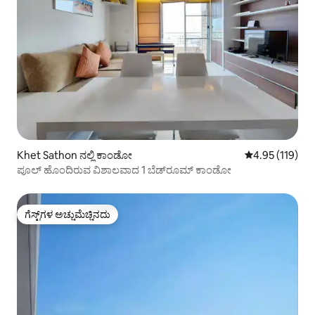
Khet Sathon ನಲ್ಲಿ ಕಾಂಡೋ
5 ರಲ್ಲಿ 4.95 ಸರಾ
4.95 (119)
ಪೂಲ್ ಹೊಂದಿರುವ ವಿಶಾಲವಾದ 1 ಬೆಡ್‌ರೂಮ್ ಕಾಂಡೋ
ಗೆಸ್ಟ್‌ಗಳ ಅಚ್ಚುಮೆಚ್ಚಿನದು
ಗೆಸ್ಟ್‌ಗಳ ಅಚ್ಚುಮೆಚ್ಚಿನದು