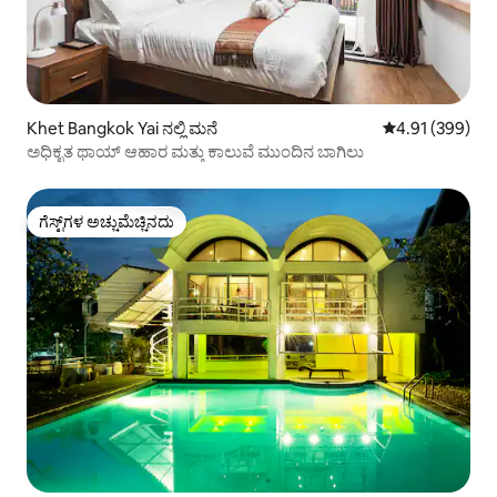
Khet Bangkok Yai ನಲ್ಲಿ ಮನೆ
5 ರಲ್ಲಿ 4.91 ಸರಾ
4.91 (399)
ಅಧಿಕೃತ ಥಾಯ್ ಆಹಾರ ಮತ್ತು ಕಾಲುವೆ ಮುಂದಿನ ಬಾಗಿಲು
ಗೆಸ್ಟ್‌ಗಳ ಅಚ್ಚುಮೆಚ್ಚಿನದು
ಗೆಸ್ಟ್‌ಗಳ ಅಚ್ಚುಮೆಚ್ಚಿನದು