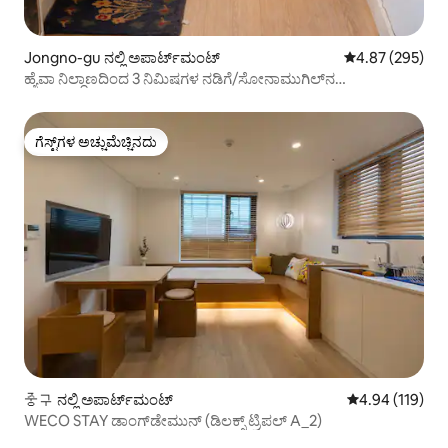
Jongno-gu ನಲ್ಲಿ ಅಪಾರ್ಟ್‌ಮಂಟ್
5 ರಲ್ಲಿ 4.87 ಸರಾ
4.87 (295)
ಹ್ಯೆವಾ ನಿಲ್ದಾಣದಿಂದ 3 ನಿಮಿಷಗಳ ನಡಿಗೆ/ಸೋನಾಮುಗಿಲ್‌ನ
ಮಧ್ಯಭಾಗದಲ್ಲಿರುವ ಶಾಂತ ಸ್ಥಳ "ಸೋನಾಮುಜಿಬ್"
ಗೆಸ್ಟ್‌ಗಳ ಅಚ್ಚುಮೆಚ್ಚಿನದು
ಗೆಸ್ಟ್‌ಗಳ ಅಚ್ಚುಮೆಚ್ಚಿನದು
중구 ನಲ್ಲಿ ಅಪಾರ್ಟ್‌ಮಂಟ್
5 ರಲ್ಲಿ 4.94 ಸರಾ
4.94 (119)
WECO STAY ಡಾಂಗ್‌ಡೇಮುನ್ (ಡಿಲಕ್ಸ್ ಟ್ರಿಪಲ್ A_2)