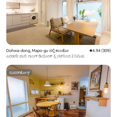
Dohwa-dong, Mapo-gu ನಲ್ಲಿ ಕಾಂಡೋ
5 ರಲ್ಲಿ 4.94 ಸರಾ
4.94 (309)
ಎರಡನೇ ಮನೆ: ಗಾಂಗ್ ಡಿಯೋಕ್ ಸ್ಟ್ರೀಟ್‌ನಿಂದ 2 ನಿಮಿಷ.
ಸೂಪರ್‌ಹೋಸ್ಟ್
ಸೂಪರ್‌ಹೋಸ್ಟ್