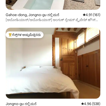
Gahoe-dong, Jongno-gu ನಲ್ಲಿ ಮನೆ
5 ರಲ್ಲಿ 4.91 ಸರಾ
4.91 (161)
[ಅಬೋಹಿಯಾನ್/ಅಬೋಹಿಯಾನ್] ಅಂಗುಕ್ ಸ್ಟೇಷನ್ ಪ್ರೈವೇಟ್ ಹೌಸ್
ಹನೋಕ್ ವಾಸ್ತವ್ಯದಿಂದ ಕಾಲ್ನಡಿಗೆ 10 ನಿಮಿಷಗಳು
ಗೆಸ್ಟ್‌ಗಳ ಅಚ್ಚುಮೆಚ್ಚಿನದು
ಗೆಸ್ಟ್‌ಗಳಿಗೆ ಅತಿ ಹೆಚ್ಚು ಅಚ್ಚುಮೆಚ್ಚಿನದು
Jongno-gu ನಲ್ಲಿ ಮನೆ
5 ರಲ್ಲಿ 4.96 ಸರಾ
4.96 (538)