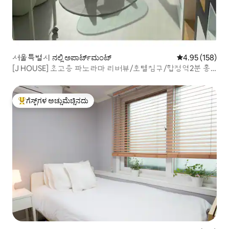
서울특별시 ನಲ್ಲಿ ಅಪಾರ್ಟ್‌ಮಂಟ್
5 ರಲ್ಲಿ 4.95 ಸರಾ
4.95 (158)
[J HOUSE] 초고층 파노라마 리버뷰/호텔침구/합정역2분 홍
대역10분
ಗೆಸ್ಟ್‌ಗಳ ಅಚ್ಚುಮೆಚ್ಚಿನದು
ಗೆಸ್ಟ್‌ಗಳಿಗೆ ಅತಿ ಹೆಚ್ಚು ಅಚ್ಚುಮೆಚ್ಚಿನದು