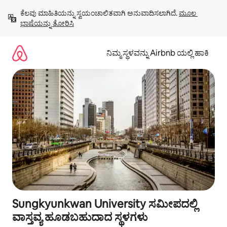
ವಿಷಯಕ್ಕೆ
ಕೆಲವು ಮಾಹಿತಿಯನ್ನು ಸ್ವಯಂಚಾಲಿತವಾಗಿ ಅನುವಾದಿಸಲಾಗಿದೆ. 
ಮೂಲ 
ಹೋಗಿ
ಭಾಷೆಯನ್ನು ತೋರಿಸಿ
ನಿಮ್ಮ ಸ್ಥಳವನ್ನು Airbnb ಯಲ್ಲಿ ಹಾಕಿ
Sungkyunkwan University ಸಮೀಪದಲ್ಲಿ
ವಾಸ್ತವ್ಯ ಹೂಡಬಹುದಾದ ಸ್ಥಳಗಳು