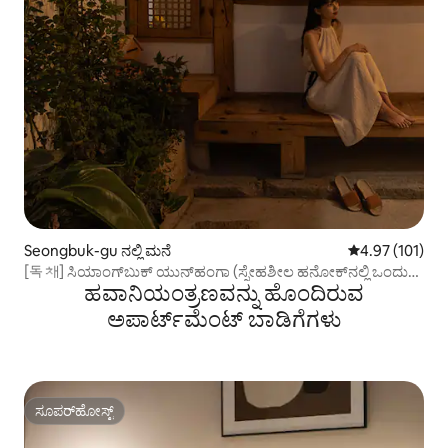
Seongbuk-gu ನಲ್ಲಿ ಮನೆ
5 ರಲ್ಲಿ 4.97 ಸರಾ
4.97 (101)
[독채] ಸಿಯಾಂಗ್‌ಬುಕ್ ಯುನ್‌ಹಂಗಾ (ಸ್ನೇಹಶೀಲ ಹನೋಕ್‌ನಲ್ಲಿ ಒಂದು
ಹವಾನಿಯಂತ್ರಣವನ್ನು ಹೊಂದಿರುವ
ದಿನ)
ಅಪಾರ್ಟ್‌ಮೆಂಟ್‌ ಬಾಡಿಗೆಗಳು
ಸೂಪರ್‌ಹೋಸ್ಟ್
ಸೂಪರ್‌ಹೋಸ್ಟ್