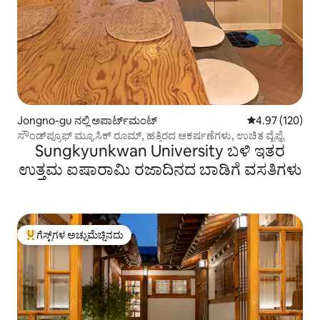
Jongno-gu ನಲ್ಲಿ ಅಪಾರ್ಟ್‌ಮಂಟ್
5 ರಲ್ಲಿ 4.97 ಸರಾ
4.97 (120)
ಸೌಂಡ್‌ಪ್ರೂಫ್ ಮ್ಯೂಸಿಕ್ ರೂಮ್, ಹತ್ತಿರದ ಆಕರ್ಷಣೆಗಳು, ಉಚಿತ ವೈಫೈ
Sungkyunkwan University ಬಳಿ ಇತರ
ಉತ್ತಮ ಐಷಾರಾಮಿ ರಜಾದಿನದ ಬಾಡಿಗೆ ವಸತಿಗಳು
ಗೆಸ್ಟ್‌ಗಳ ಅಚ್ಚುಮೆಚ್ಚಿನದು
ಗೆಸ್ಟ್‌ಗಳಿಗೆ ಅತಿ ಹೆಚ್ಚು ಅಚ್ಚುಮೆಚ್ಚಿನದು