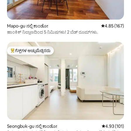
Mapo-gu ನಲ್ಲಿ ಕಾಂಡೋ
5 ರಲ್ಲಿ 4.85 ಸರಾ
4.85 (167)
ಹಾಂಕಿಕ್ ನಿಲ್ದಾಣದಿಂದ 5 ನಿಮಿಷಗಳು! 2 ಬೆಡ್ ರೂಮ್‌ಗಳು.
ಗೆಸ್ಟ್‌ಗಳ ಅಚ್ಚುಮೆಚ್ಚಿನದು
ಗೆಸ್ಟ್‌ಗಳಿಗೆ ಅತಿ ಹೆಚ್ಚು ಅಚ್ಚುಮೆಚ್ಚಿನದು
Seongbuk-gu ನಲ್ಲಿ ಕಾಂಡೋ
5 ರಲ್ಲಿ 4.93 ಸರಾ
4.93 (101)