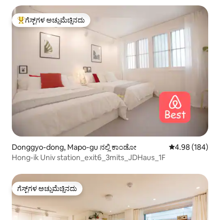
ಗೆಸ್ಟ್‌ಗಳ ಅಚ್ಚುಮೆಚ್ಚಿನದು
ಗೆಸ್ಟ್‌ಗಳಿಗೆ ಅತಿ ಹೆಚ್ಚು ಅಚ್ಚುಮೆಚ್ಚಿನದು
Donggyo-dong, Mapo-gu ನಲ್ಲಿ ಕಾಂಡೋ
5 ರಲ್ಲಿ 4.98 ಸರಾ
4.98 (184)
Hong-ik Univ station_exit6_3mits_JDHaus_1F
ಗೆಸ್ಟ್‌ಗಳ ಅಚ್ಚುಮೆಚ್ಚಿನದು
ಗೆಸ್ಟ್‌ಗಳ ಅಚ್ಚುಮೆಚ್ಚಿನದು