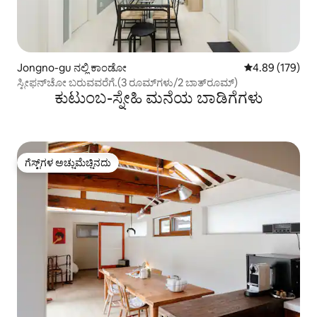
Jongno-gu ನಲ್ಲಿ ಕಾಂಡೋ
5 ರಲ್ಲಿ 4.89 ಸರಾ
4.89 (179)
ಸ್ಟೀಫನ್‌ಚೋ ಬರುವವರೆಗೆ.(3 ರೂಮ್‌ಗಳು/2 ಬಾತ್‌ರೂಮ್)
ಕುಟುಂಬ-ಸ್ನೇಹಿ ಮನೆಯ ಬಾಡಿಗೆಗಳು
ಗೆಸ್ಟ್‌ಗಳ ಅಚ್ಚುಮೆಚ್ಚಿನದು
ಗೆಸ್ಟ್‌ಗಳ ಅಚ್ಚುಮೆಚ್ಚಿನದು