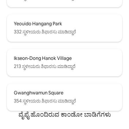
Yeouido Hangang Park
332 ಸ್ಥಳೀಯರು ಶಿಫಾರಸು ಮಾಡಿದ್ದಾರೆ
Ikseon-Dong Hanok Village
213 ಸ್ಥಳೀಯರು ಶಿಫಾರಸು ಮಾಡಿದ್ದಾರೆ
Gwanghwamun Square
354 ಸ್ಥಳೀಯರು ಶಿಫಾರಸು ಮಾಡಿದ್ದಾರೆ
ವೈಫೈ ಹೊಂದಿರುವ ಕಾಂಡೋ ಬಾಡಿಗೆಗಳು