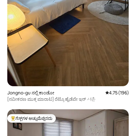
Jongno-gu ನಲ್ಲಿ ಕಾಂಡೋ
5 ರಲ್ಲಿ 4.75 ಸರಾ
4.75 (196)
[ನವೀಕರಣ ಮುಕ್ತ ಮಾರಾಟ] ರೆಟ್ರೊ ಹೈಡೆವೇ ಇನ್ 서촌
ಗೆಸ್ಟ್‌ಗಳ ಅಚ್ಚುಮೆಚ್ಚಿನದು
ಗೆಸ್ಟ್‌ಗಳಿಗೆ ಅತಿ ಹೆಚ್ಚು ಅಚ್ಚುಮೆಚ್ಚಿನದು