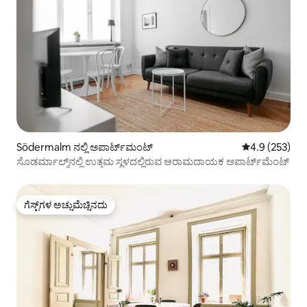
Södermalm ನಲ್ಲಿ ಅಪಾರ್ಟ್‌ಮಂಟ್
5 ರಲ್ಲಿ 4.9 ಸರಾ
4.9 (253)
ಸೊಡರ್ಮಾಲ್ಮ್‌ನಲ್ಲಿ ಉತ್ತಮ ಸ್ಥಳದಲ್ಲಿರುವ ಆರಾಮದಾಯಕ ಅಪಾರ್ಟ್‌ಮೆಂಟ್
ಗೆಸ್ಟ್‌ಗಳ ಅಚ್ಚುಮೆಚ್ಚಿನದು
ಗೆಸ್ಟ್‌ಗಳ ಅಚ್ಚುಮೆಚ್ಚಿನದು