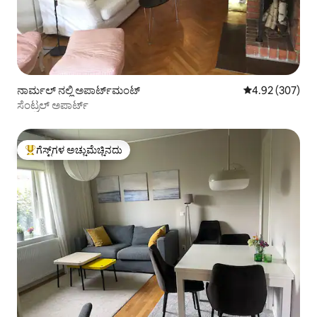
ನಾರ್ಮಲ್ ನಲ್ಲಿ ಅಪಾರ್ಟ್‌ಮಂಟ್
5 ರಲ್ಲಿ 4.92 ಸರಾ
4.92 (307)
ಸೆಂಟ್ರಲ್ ಅಪಾರ್ಟ್
ಗೆಸ್ಟ್‌ಗಳ ಅಚ್ಚುಮೆಚ್ಚಿನದು
ಗೆಸ್ಟ್‌ಗಳಿಗೆ ಅತಿ ಹೆಚ್ಚು ಅಚ್ಚುಮೆಚ್ಚಿನದು