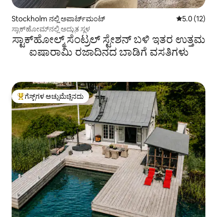
Stockholm ನಲ್ಲಿ ಅಪಾರ್ಟ್‌ಮಂಟ್
5 ರಲ್ಲಿ 5.0 ಸ
5.0 (12)
ಸ್ಟಾಕ್‌ಹೋಮ್‌ನಲ್ಲಿ ಅದ್ಭುತ ಸ್ಥಳ
ಸ್ಟಾಕ್‌ಹೋಲ್ಮ್ ಸೆಂಟ್ರಲ್ ಸ್ಟೇಶನ್ ಬಳಿ ಇತರ ಉತ್ತಮ
ಐಷಾರಾಮಿ ರಜಾದಿನದ ಬಾಡಿಗೆ ವಸತಿಗಳು
ಗೆಸ್ಟ್‌ಗಳ ಅಚ್ಚುಮೆಚ್ಚಿನದು
ಗೆಸ್ಟ್‌ಗಳಿಗೆ ಅತಿ ಹೆಚ್ಚು ಅಚ್ಚುಮೆಚ್ಚಿನದು