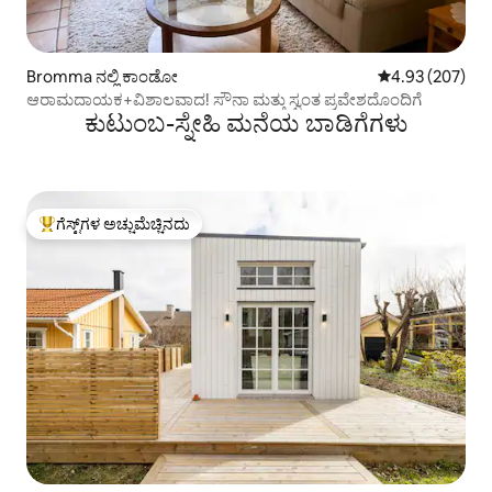
Bromma ನಲ್ಲಿ ಕಾಂಡೋ
5 ರಲ್ಲಿ 4.93 ಸರಾ
4.93 (207)
ಆರಾಮದಾಯಕ+ವಿಶಾಲವಾದ! ಸೌನಾ ಮತ್ತು ಸ್ವಂತ ಪ್ರವೇಶದೊಂದಿಗೆ
ಕುಟುಂಬ-ಸ್ನೇಹಿ ಮನೆಯ ಬಾಡಿಗೆಗಳು
ಗೆಸ್ಟ್‌ಗಳ ಅಚ್ಚುಮೆಚ್ಚಿನದು
ಗೆಸ್ಟ್‌ಗಳಿಗೆ ಅತಿ ಹೆಚ್ಚು ಅಚ್ಚುಮೆಚ್ಚಿನದು