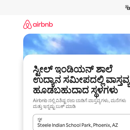
ವಿಷಯಕ್ಕೆ
ಹೋಗಿ
ಸ್ಟೀಲ್ ಇಂಡಿಯನ್ ಶಾಲೆ
ಉದ್ಯಾನ ಸಮೀಪದಲ್ಲಿ ವಾಸ್ತವ್ಯ
ಹೂಡಬಹುದಾದ ಸ್ಥಳಗಳು
Airbnb ನಲ್ಲಿ ವಿಶಿಷ್ಟ ರಜಾ ಬಾಡಿಗೆ ವಾಸ್ತವ್ಯಗಳು, ಮನೆಗಳು
ಮತ್ತು ಇನ್ನಷ್ಟು ಬುಕ್ ಮಾಡಿ
ಸ್ಥಳ
ಫಲಿತಾಂಶಗಳು ಲಭ್ಯವಿರುವಾಗ, ಅಪ್ ಮತ್ತು ಡೌನ್ ಬಾಣದ ಕೀಲಿಗಳೊ