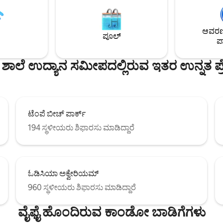
ಕ್ರೀಡಾಂಗಣಗಳಲ್ಲಿ 10 ನಿಮಿಷಗಳ
ನೀವು ಸ್ಕೈ ಹಾರ್ಬರ್ ಅಂತರರಾಷ್ಟ್ರೀಯ 
ವನ್ನು ಸೆರೆಹಿಡಿಯಿರಿ. ಪಕ್ಕದಲ್ಲಿಯೇ
ನಿಲ್ದಾಣದಿಂದ ಲೈಟ್ ರೈಲು ತೆಗೆದುಕೊಳ್ಳಬ
ಲ್ ಅನ್ನು ಆನಂದಿಸಿ! ಅಥವಾ ಎಲ್ಲಕ್ಕಿಂತ
ಮನರಂಜನೆಗಾಗಿ ನಿಮ್ಮ ಹಣವನ್ನು ಉಳಿ
ಆವರಣದ
 ಎಲ್ಲಾ ರೆಸಾರ್ಟ್ ಶೈಲಿಯ
ನೀವು ಕಾರನ್ನು ಹೊಂದಿದ್ದರೆ ಆಫ್ ಸ್ಟ್ರೀಟ್ 
ಪೂಲ್
ಪಾ
ಿಗೆ ವಾಸ್ತವ್ಯವನ್ನು ಆನಂದಿಸಿ.
 ಶಾಲೆ ಉದ್ಯಾನ ಸಮೀಪದಲ್ಲಿರುವ ಇತರ ಉನ್ನತ ಪ್ರ
ಟೆಂಪೆ ಬೀಚ್ ಪಾರ್ಕ್
194 ಸ್ಥಳೀಯರು ಶಿಫಾರಸು ಮಾಡಿದ್ದಾರೆ
ಓಡಿಸಿಯಾ ಅಕ್ವೇರಿಯಮ್
960 ಸ್ಥಳೀಯರು ಶಿಫಾರಸು ಮಾಡಿದ್ದಾರೆ
ವೈಫೈ ಹೊಂದಿರುವ ಕಾಂಡೋ ಬಾಡಿಗೆಗಳು