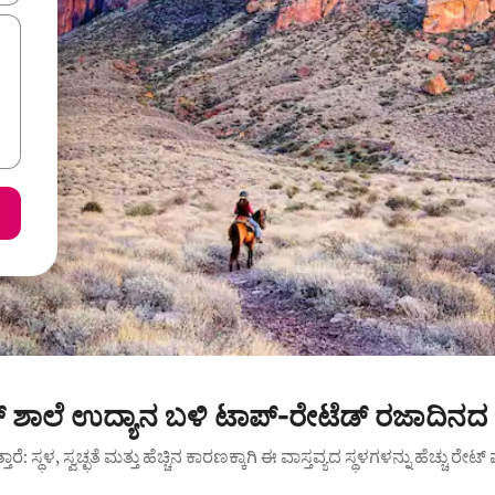
್ ಶಾಲೆ ಉದ್ಯಾನ ಬಳಿ ಟಾಪ್-ರೇಟೆಡ್ ರಜಾದಿನದ 
ುತ್ತಾರೆ: ಸ್ಥಳ, ಸ್ವಚ್ಛತೆ ಮತ್ತು ಹೆಚ್ಚಿನ ಕಾರಣಕ್ಕಾಗಿ ಈ ವಾಸ್ತವ್ಯದ ಸ್ಥಳಗಳನ್ನು ಹೆಚ್ಚು ರೇ