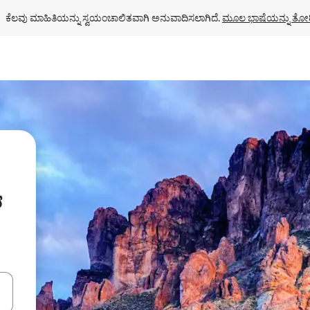
ಕೆಲವು ಮಾಹಿತಿಯನ್ನು ಸ್ವಯಂಚಾಲಿತವಾಗಿ ಅನುವಾದಿಸಲಾಗಿದೆ. 
ಮೂಲ ಭಾಷೆಯನ್ನು ತೋರ
ಂದಿಗೆ ನ್ಯಾವಿಗೇಟ್ ಮಾಡಿ ಅಥವಾ ಸ್ಪರ್ಶ ಅಥವಾ ಸ್ವೈಪ್ ಗೆಸ್ಚರ್‌ಗಳ ಮೂಲಕ ಅನ್ವೇಷಿಸಿ.