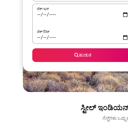
ಚೆಕ್-ಇನ್
ಚೆಕ್-ಔಟ್
ಹುಡುಕಿ
ಸ್ಟೀಲ್ ಇಂಡಿಯನ
ಗೆಸ್ಟ್‌ಗಳು ಒಪ್ಪ