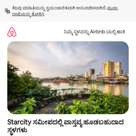
ವಿಷಯಕ್ಕೆ
ಕೆಲವು ಮಾಹಿತಿಯನ್ನು ಸ್ವಯಂಚಾಲಿತವಾಗಿ ಅನುವಾದಿಸಲಾಗಿದೆ. 
ಮೂಲ 
ಹೋಗಿ
ಭಾಷೆಯನ್ನು ತೋರಿಸಿ
ನಿಮ್ಮ ಸ್ಥಳವನ್ನು Airbnb ಯಲ್ಲಿ ಹಾಕಿ
Starcity ಸಮೀಪದಲ್ಲಿ ವಾಸ್ತವ್ಯ ಹೂಡಬಹುದಾದ
ಸ್ಥಳಗಳು