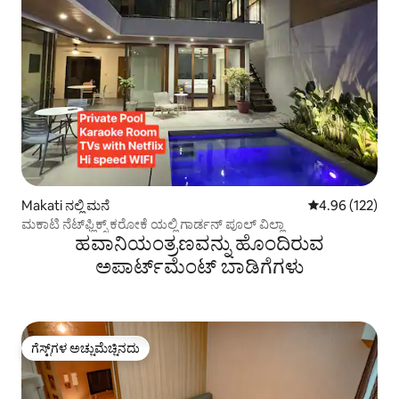
Makati ನಲ್ಲಿ ಮನೆ
5 ರಲ್ಲಿ 4.96 ಸರಾ
4.96 (122)
ಮಕಾಟಿ ನೆಟ್‌ಫ್ಲಿಕ್ಸ್ ಕರೋಕೆ ಯಲ್ಲಿ ಗಾರ್ಡನ್ ಪೂಲ್ ವಿಲ್ಲಾ
ಹವಾನಿಯಂತ್ರಣವನ್ನು ಹೊಂದಿರುವ
ಅಪಾರ್ಟ್‌ಮೆಂಟ್‌ ಬಾಡಿಗೆಗಳು
ಗೆಸ್ಟ್‌ಗಳ ಅಚ್ಚುಮೆಚ್ಚಿನದು
ಗೆಸ್ಟ್‌ಗಳ ಅಚ್ಚುಮೆಚ್ಚಿನದು