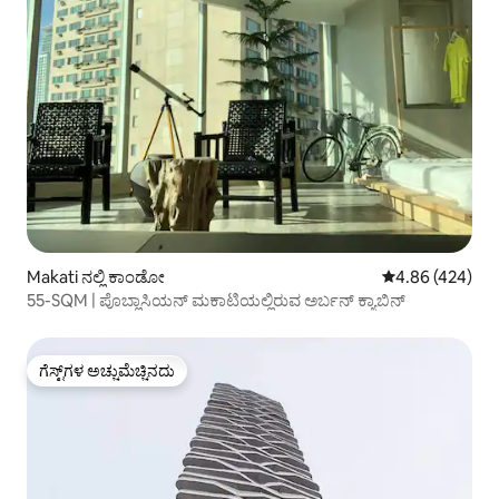
Makati ನಲ್ಲಿ ಕಾಂಡೋ
5 ರಲ್ಲಿ 4.86 ಸರಾ
4.86 (424)
55-SQM | ಪೊಬ್ಲಾಸಿಯನ್ ಮಕಾಟಿಯಲ್ಲಿರುವ ಅರ್ಬನ್ ಕ್ಯಾಬಿನ್
ಗೆಸ್ಟ್‌ಗಳ ಅಚ್ಚುಮೆಚ್ಚಿನದು
ಗೆಸ್ಟ್‌ಗಳ ಅಚ್ಚುಮೆಚ್ಚಿನದು