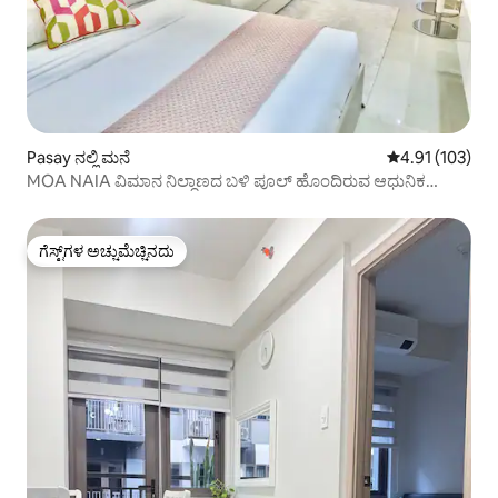
Pasay ನಲ್ಲಿ ಮನೆ
5 ರಲ್ಲಿ 4.91 ಸರಾ
4.91 (103)
MOA NAIA ವಿಮಾನ ನಿಲ್ದಾಣದ ಬಳಿ ಪೂಲ್ ಹೊಂದಿರುವ ಆಧುನಿಕ
ಐಷಾರಾಮಿ ಮನೆ
ಗೆಸ್ಟ್‌ಗಳ ಅಚ್ಚುಮೆಚ್ಚಿನದು
ಗೆಸ್ಟ್‌ಗಳ ಅಚ್ಚುಮೆಚ್ಚಿನದು