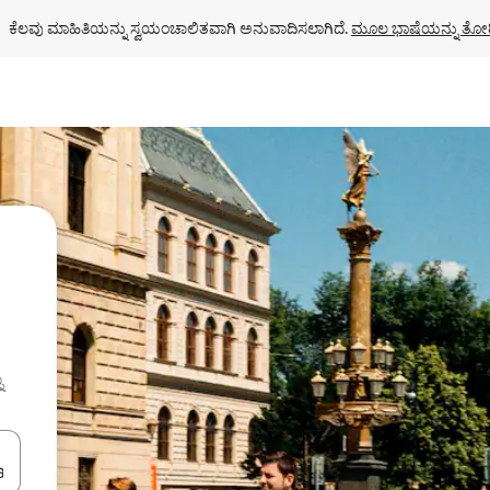
ಕೆಲವು ಮಾಹಿತಿಯನ್ನು ಸ್ವಯಂಚಾಲಿತವಾಗಿ ಅನುವಾದಿಸಲಾಗಿದೆ. 
ಮೂಲ ಭಾಷೆಯನ್ನು ತೋರ
ು
ಂದಿಗೆ ನ್ಯಾವಿಗೇಟ್ ಮಾಡಿ ಅಥವಾ ಸ್ಪರ್ಶ ಅಥವಾ ಸ್ವೈಪ್ ಗೆಸ್ಚರ್‌ಗಳ ಮೂಲಕ ಅನ್ವೇಷಿಸಿ.