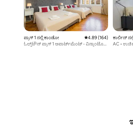
ಪ್ರಾಗ್ 1 ನಲ್ಲಿ ಕಾಂಡೋ
5 ರಲ್ಲಿ 4.89 ಸರಾಸರಿ ರೇಟಿಂಗ
4.89 (164)
ಕಾರ್ಲಿನ್ ನ
ಓಲ್ಡ್‌ಟೌನ್ ಪ್ರಾಗ್ 1 ಅಪಾರ್ಟ್‌ಮೆಂಟ್ - ವಿನ್ಕಾಂಟೊ
AC • ಉಚಿತ ಪ
AP 2 ಜನರು
ಟೌನ್
ಇ