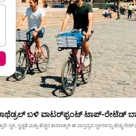
ಾಥೆಡ್ರಲ್ ಬಳಿ ವಾಟರ್‌ಫ್ರಂಟ್ ಟಾಪ್-ರೇಟೆಡ್ ಬ
ುತ್ತಾರೆ: ಸ್ಥಳ, ಸ್ವಚ್ಛತೆ ಮತ್ತು ಹೆಚ್ಚಿನ ಕಾರಣಕ್ಕಾಗಿ ಈ ವಾಸ್ತವ್ಯದ ಸ್ಥಳಗಳನ್ನು ಹೆಚ್ಚು ರೇ