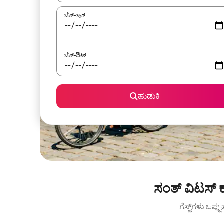
ಚೆಕ್-ಇನ್
ಚೆಕ್-ಔಟ್
ಹುಡುಕಿ
ಸಂತ್ ವಿಟಸ್ ಕ
ಗೆಸ್ಟ್‌ಗಳು ಒಪ್ಪ