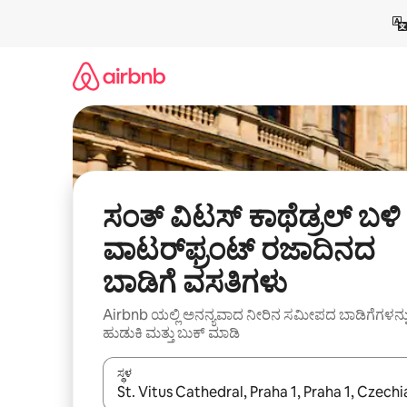
ವಿಷಯಕ್ಕೆ
ಹೋಗಿ
ಸಂತ್ ವಿಟಸ್ ಕಾಥೆಡ್ರಲ್ ಬಳಿ
ವಾಟರ್‌ಫ್ರಂಟ್ ರಜಾದಿನದ
ಬಾಡಿಗೆ ವಸತಿಗಳು
Airbnb ಯಲ್ಲಿ ಅನನ್ಯವಾದ ನೀರಿನ ಸಮೀಪದ ಬಾಡಿಗೆಗಳನ್ನ
ಹುಡುಕಿ ಮತ್ತು ಬುಕ್ ಮಾಡಿ
ಸ್ಥಳ
ಫಲಿತಾಂಶಗಳು ಲಭ್ಯವಿರುವಾಗ, ಅಪ್ ಮತ್ತು ಡೌನ್ ಬಾಣದ ಕೀಲಿಗಳೊ