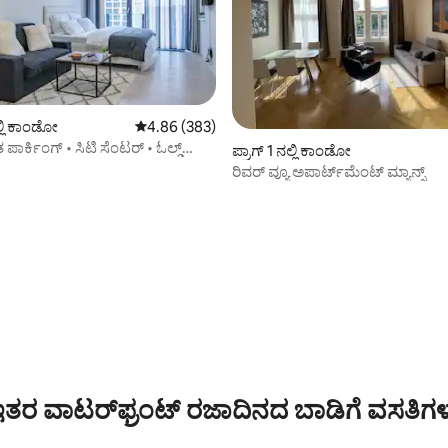
್, 164 ವಿಮರ್ಶೆಗಳು
ಲ್ಲಿ ಕಾಂಡೋ
5 ರಲ್ಲಿ 4.86 ಸರಾಸರಿ ರೇಟಿಂಗ್, 383 ವಿಮರ್ಶೆಗಳು
4.86 (383)
ಾರ್ಕಿಂಗ್ • ಸಿಟಿ ಸೆಂಟರ್ • ಓಲ್ಡ್
ಪ್ರಾಗ್ 1 ನಲ್ಲಿ ಕಾಂಡೋ
ರಿವರ್ ವ್ಯೂ ಅಪಾರ್ಟ್‌ಮೆಂಟ್ ಮ್ಯಾನ್ಸ್
ತರ ವಾಟರ್‌ಫ್ರಂಟ್ ರಜಾದಿನದ ಬಾಡಿಗೆ ವಸತಿಗ